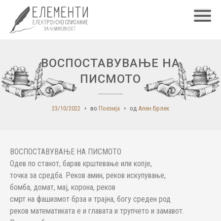
Главн
ВОСПОСТАВУВАЊЕ НА
ПИСМОТО
23/10/2022
во
Поезија
од
Ален Брлек
ВОСПОСТАВУВАЊЕ НА ПИСМОТО
Одев по станот, барав крштевање или копје,
точка за средба. Реков амин, реков искупување,
бомба, домат, мај, корона, реков
смрт на фашизмот брза и трајна, богу среден род
реков математиката е и главата и трупчето и замавот.