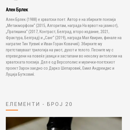
Ален Брлек
Ален Брлек (1988) е хрватски поет. Автор е на збирките поезија
„Метакморфози“ (2015, Алгоритам, награда На врвот на јазикот),
„Пратишина“ (2017, Контраст, Белград, второ издание, 2021,
Фрактура, Белград) и „Санг“ (2019), награда Мал Квирин, финале на
награтие Тин Ујевиќ и Иван Горан Ковачиќ). Збирките му
претставуваат трилогија на умот, духот и телото. Песните му с
епреведени на повеќе јазици и застапани во неколку антологии на
хрватската поезија. Дел е од Версополис и музички-поетскиот
проект Зарон заедно со Дарко Шепаровиќ, Емил Андреидис и
Луција Бутковиќ.
ЕЛЕМЕНТИ - БРОЈ 20