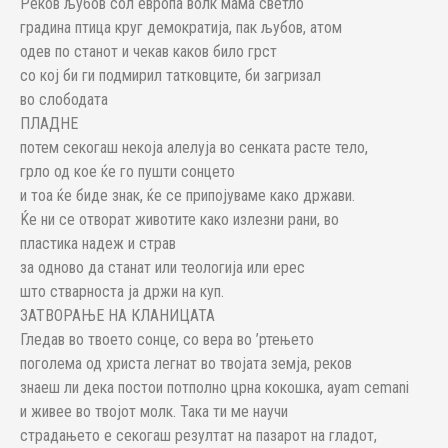
Реков љубов сол европа волк мама светло
градина птица круг демократија, пак љубов, атом
одев по станот и чекав каков било грст
со кој би ги подмирил татковците, би загризал
во слободата
ПЛАДНЕ
потем секогаш некоја алелуја во сенката расте тело,
грло од кое ќе го пушти сонцето
и тоа ќе биде знак, ќе се припојуваме како држави.
Ќе ни се отворат животите како излезни рани, во
пластика надеж и страв
за одново да станат или теологија или ерес
што стварноста ја држи на куп.
ЗАТВОРАЊЕ НА КЛАНИЦАТА
Гледав во твоето сонце, со вера во ’ртењето
поголема од христа легнат во твојата земја, реков
знаеш ли дека постои потполно црна кокошка, ayam cemani
и живее во твојот молк. Така ти ме научи
страдањето е секогаш резултат на пазарот на гладот,