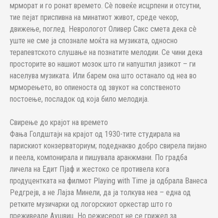
мрморат и го ронат времето. Сè повеќе исцрпени и отсутни,
тие пејат приспивна на минатиот живот, среде чекор,
движење, поглед. Неврологот Оливер Сакс смета дека сè
уште не сме ја спознале моќта на музиката, односно
терапевтското слушање на познатите мелодии. Се чини дека
просторите во нашиот мозок што ги напуштил јазикот – ги
населува музиката. Или барем она што останало од неа во
мрморењето, во опиеноста од звукот на сопственото
постоење, посладок од која било мелодија.
Свирење до крајот на времето
Фања Голдштајн на крајот од 1930-тите студирала на
парискиот конзерваториум; подеднакво добро свирела пијано
и пеела, компонирала и пишувала аранжмани. По градба
личела на Едит Пјаф и жестоко се противела кога
продуцентката на филмот Playing with Time ја одбрала Ванеса
Редгрејв, а не Лајза Минели, да ја толкува неа – една од
ретките музичарки од логорскиот оркестар што го
преживеале Аушвиц. Но режисерот не се грижел за