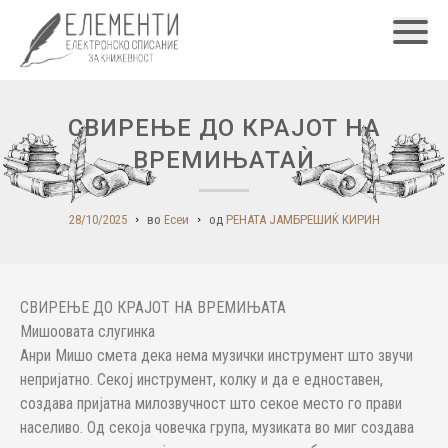
Главн
СВИРЕЊЕ ДО КРАЈОТ НА
ВРЕМИЊАТАЍ
28/10/2025
во
Есеи
од
РЕНАТА ЈАМБРЕШИЌ КИРИН
СВИРЕЊЕ ДО КРАЈОТ НА ВРЕМИЊАТА
Мишоовата слугинка
Анри Мишо смета дека нема музички инструмент што звучи
непријатно. Секој инструмент, колку и да е едноставен,
создава пријатна милозвучност што секое место го прави
населиво. Од секоја човечка група, музиката во миг создава