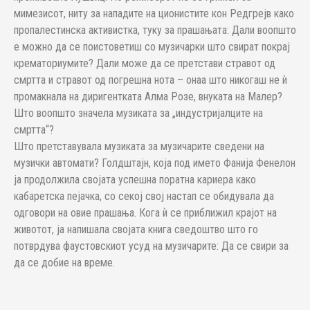
мимезисот, ниту за нападите на ционистите кон Редгрејв како
пропалестинска активистка, туку за прашањата: Дали воопшто
е можно да се поистоветиш со музичарки што свират покрај
крематориумите? Дали може да се претстави стравот од
смртта и стравот од погрешна нота – онаа што никогаш не ѝ
промакнала на диригентката Алма Розе, внуката на Малер?
Што воопшто значела музиката за „индустријалците на
смртта“?
Што претставувала музиката за музичарите сведени на
музички автомати? Голдштајн, која под името Фанија Фенелон
ја продолжила својата успешна поратна кариера како
кабаретска пејачка, со секој свој настап се обидувала да
одговори на овие прашања. Кога ѝ се приближил крајот на
животот, ја напишала својата книга сведоштво што го
потврдува фаустовскиот усуд на музичарите: Да се свири за
да се добие на време.