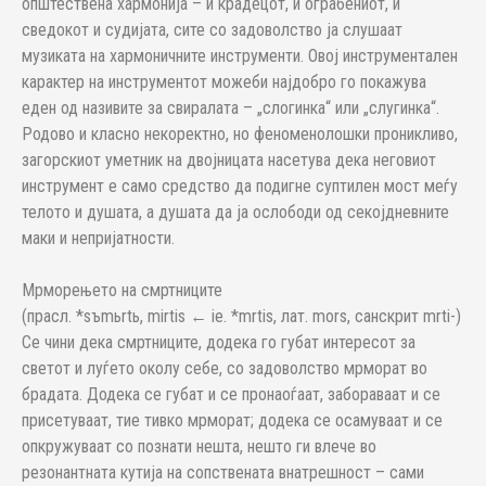
општествена хармонија – и крадецот, и ограбениот, и
сведокот и судијата, сите со задоволство ја слушаат
музиката на хармоничните инструменти. Овој инструментален
карактер на инструментот можеби најдобро го покажува
еден од називите за свиралата – „слогинка“ или „слугинка“.
Родово и класно некоректно, но феноменолошки проникливо,
загорскиот уметник на двојницата насетува дека неговиот
инструмент е само средство да подигне суптилен мост меѓу
телото и душата, а душата да ја ослободи од секојдневните
маки и непријатности.
Мрморењето на смртниците
(прасл. *sъmьrtь, mirtis ← ie. *mrtis, лат. mors, санскрит mrti-)
Се чини дека смртниците, додека го губат интересот за
светот и луѓето околу себе, со задоволство мрморат во
брадата. Додека се губат и се пронаоѓаат, забораваат и се
присетуваат, тие тивко мрморат; додека се осамуваат и се
опкружуваат со познати нешта, нешто ги влече во
резонантната кутија на сопствената внатрешност – сами