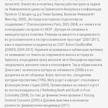
проектите: Општество и политика; Научна работна група за задачи
на Универзалната црква на Германската бискуписка конференција:
Проекти 12 (воден од д-р Томас Бремер, Вилхелм-Универзитет
Минстер, 2000); „Историја и историска социологија на
социјализмот“ (Transeuropéennes Paris, 2002-2004), а е членка и на
конзорциумот на проектот HESP: „Култури на сеќавање и
еманципаторска политика: Ревизија на минатото и заедништвото
во југословенските и постјугословенските простори“ (2007-2011),
како и национален координатор во COST Action EastBordNet
(IS0803) (2009-2013). Нејзините истражувања и публикации претежно
се занимаваат со темата на современата женска историја во
Хрватска, посредувана преку женските авто/биографски наративи,
сведоштвата, женските списи и етнографиите. Таа ја објави книгата
Дом и свет: за женската култура на сеќавањето (2008) и е ко-
уредничка на пет зборници: Војна, прогонство, секојдневие:
културни перспективи (1996), Меѓу родот и народот: етнолошки и
фолклористички студии (2003), Промислување на северот и југот
во постколонијалноста // Rethinking North and South in Post-
Coloniality (2008), Со глас до феминистички промени // Voicing
Feminist Concerns (2009) и Духовни практики и економски
реалности: феминистички предизвици (2011).