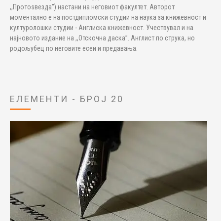
,,Протоѕвезда”) настани на неговиот факултет. Авторот
моментално е на постдипломски студии на наука за книжевност и
културолошки студии - Англиска книжевност. Учествувал и на
најновото издание на ,,Отскочна даска”. Англист по струка, но
родољубец по неговите есеи и предавања.
ЕЛЕМЕНТИ - БРОЈ 20