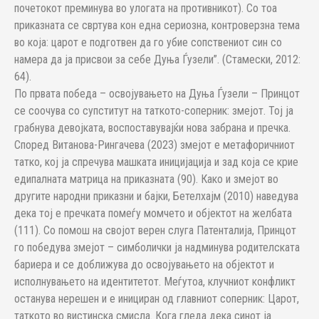
почетокот преминува во улогата на противникот). Со тоа
приказната се свртува кон една сериозна, контроверзна тема
во која: царот е подготвен да го убие сопствениот син со
намера да ја присвои за себе Дуња Ѓузели”. (Стамески, 2012:
64).
По првата победа – освојувањето на Дуња Ѓузели – Принцот
се соочува со супститут на таткото-соперник: змејот. Тој ја
грабнува девојката, воспоставувајќи нова забрана и пречка.
Според Витанова-Рингачева (2023) змејот е метафоричниот
татко, кој ја спречува машката иницијација и зад која се крие
едипалната матрица на приказната (90). Како и змејот во
другите народни приказни и бајки, Бетелхајм (2010) наведува
дека тој е пречката помеѓу момчето и објектот на желбата
(111). Со помош на својот верен слуга Патенталија, Принцот
го победува змејот – симболички ја надминува родителската
бариера и се доближува до освојувањето на објектот и
исполнувањето на идентитетот. Меѓутоа, клучниот конфликт
останува нерешен и е инициран од главниот соперник: Царот,
таткото во вистинска смисла. Кога гледа дека синот ја