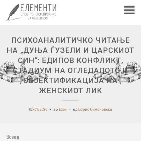
Главн
ПСИХОАНАЛИТИЧКО ЧИТАЊЕ
НА „ДУЊА ЃУЗЕЛИ И ЦАРСКИОТ
СИН“: ЕДИПОВ КОНФЛИКТ,
СТАДИУМ НА ОГЛЕДАЛОТО И
ОБЈЕКТИФИКАЦИЈА НА
ЖЕНСКИОТ ЛИК
02/01/2026
во
Есеи
од
Борис Симоновски
Вовед