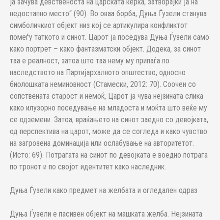
ја зачува девственоста на царската ќерка, затворајќи ја на
недостапно место“ (90). Во оваа борба, Дуња Ѓузели станува
симболичкиот објект низ кој се артикулира конфликтот
помеѓу таткото и синот. Царот ја поседува Дуња Ѓузели само
како портрет – како фантазматски објект. Додека, за синот
таа е реалност, затоа што таа нему му припаѓа по
наследството на Партијархалното општество, односно
биолошката неминовност (Стамески, 2012: 70). Соочен со
сопствената старост и немоќ, Царот ја чува нејзината слика
како илузорно поседување на младоста и моќта што веќе му
се одземени. Затоа, враќањето на синот заедно со девојката,
од перспектива на царот, може да се согледа и како чувство
на загрозена доминација или ослабување на авторитетот.
(Истo: 69). Потрагата на синот по девојката е воедно потрага
по тронот и по својот идентитет како наследник.
Дуња Ѓузели како предмет на желбата и огледален одраз
Дуња Ѓузели е пасивен објект на машката желба. Нејзината