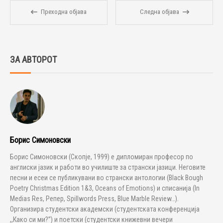
Преходна објава
Следна објава
ЗА АВТОРОТ
Борис Симоновски
Борис Симоновски (Скопје, 1999) е дипломиран професор по
англиски јазик и работи во училиште за странски јазици. Неговите
песни и есеи се публикувани во странски антологии (Black Bough
Poetry Christmas Edition 1&3, Oceans of Emotions) и списанија (In
Medias Res, Репер, Spillwords Press, Blue Marble Review…).
Организира студентски академски (студентската конференција
,,Како си ми?”) и поетски (студентски книжевни вечери