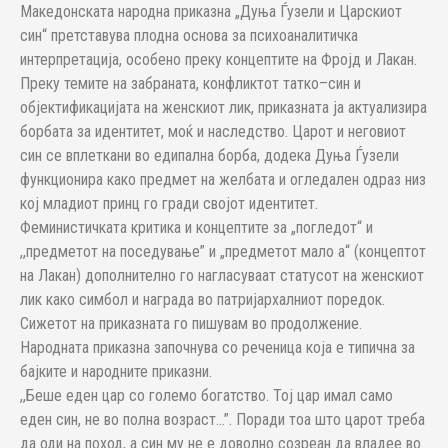
Македонската народна приказна „Дуња Ѓузели и Царскиот
син“ претставува плодна основа за психоаналитичка
интерпретација, особено преку концептите на Фројд и Лакан.
Преку темите на забраната, конфликтот татко–син и
објектификацијата на женскиот лик, приказната ја актуализира
борбата за идентитет, моќ и наследство. Царот и неговиот
син се вплеткани во едипална борба, додека Дуња Ѓузели
функционира како предмет на желбата и огледален одраз низ
кој младиот принц го гради својот идентитет.
Феминистичката критика и концептите за „погледот“ и
,,предметот на поседување” и „предметот мало а“ (концептот
на Лакан) дополнително го нагласуваат статусот на женскиот
лик како симбол и награда во патријархалниот поредок.
Сижетот на приказната го пишувам во продолжение.
Народната приказна започнува со реченица која е типична за
бајките и народните приказни.
,,Беше еден цар со големо богатство. Тој цар имал само
еден син, не во полна возраст…”. Поради тоа што царот треба
да оди на поход, а син му не е доволно созреан да владее во