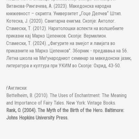
Витанова-Рингачева, А. (2023). Македонска народна
книжевност – скрипта. Универзитет „Гоце Делчев“ Штип.
Котеска, Ј. (2020). Санитарна енигма. Скопје: Антолог.
Стамески, Т. (2012). Наратолошки аспекти на волшебните
приказни кај Марко Цепенков. Скопје: Вермилион.
Стамески, Т. (2024). ,,Фигурите на змејот и ламјата во
приказните на Марко Цепенков”. Зборник - предавања на 56.
Летна школа на Меѓународниот семинар за македонски јазик,
литература и култура при УКИМ во Скопје: Охрид, 43-50.
ѓАнглиски:
Bettelheim, B. (2010). The Uses of Enchantment: The Meaning
and Importance of Fairy Tales. New York: Vintage Books.
Rank, O. (2004). The Myth of the Birth of the Hero. Baltimore:
Johns Hopkins University Press.