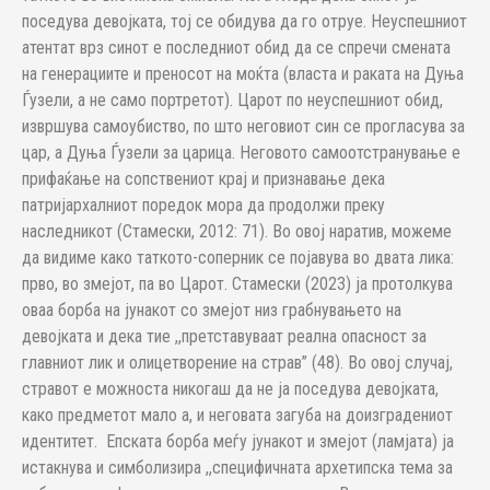
поседува девојката, тој се обидува да го отруе. Неуспешниот
атентат врз синот е последниот обид да се спречи смената
на генерациите и преносот на моќта (власта и раката на Дуња
Ѓузели, а не само портретот). Царот по неуспешниот обид,
извршува самоубиство, по што неговиот син се прогласува за
цар, а Дуња Ѓузели за царица. Неговото самоотстранување е
прифаќање на сопствениот крај и признавање дека
патријархалниот поредок мора да продолжи преку
наследникот (Стамески, 2012: 71). Во овој наратив, можеме
да видиме како таткото-соперник се појавува во двата лика:
прво, во змејот, па во Царот. Стамески (2023) ја протолкува
оваа борба на јунакот со змејот низ грабнувањето на
девојката и дека тие ,,претставуваат реална опасност за
главниот лик и олицетворение на страв” (48). Во овој случај,
стравот е можноста никогаш да не ја поседува девојката,
како предметот мало а, и неговата загуба на доизградениот
идентитет. Епската борба меѓу јунакот и змејот (ламјата) ја
истакнува и симболизира ,,специфичната архетипска тема за