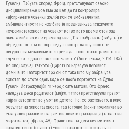
Ѓузели). Табуата според Фројд, претставуваат свесно
дисциплинирање кое има за цел да ги контролира
најскриените човечки желби кои се амбивалентни:
амбивалентноста на желбите ја предизвикува психичката
неурамнотеженост на човекот кој во исто време стои зад
овие желби, но и се срами од нив. ,,Така забраните (табуата) и
обредите со кои се спроведува контрола всушност се
сигурносни механизми кои треба да воспостават рамнотежа
кај човекот односно во општествотo” (Ангелевска, 2014: 185).
Во овој случај, таткото (Царот) го изразува неговиот
доминантен авторитет врз синот така што му забранува
пристап до стоте одаи, каде се наоѓа портретот на Дуња
Ѓузели. Истражувајќи ги херојските митови, Ото Франк,
наведува дека родителот (мајка, татко) претставувал првиот
најран авторитет во умот на детето. Но, со растењето, и како
резултат на запоставеноста, таа (страво-)почит преминува во
сексуален ривалитет кај истополовите припадници (татко-син,
мајка-ќерка) (Франк, 48). Франк говори дека низ митскиот
наратив, синот (принцот) успева така што го отстранува