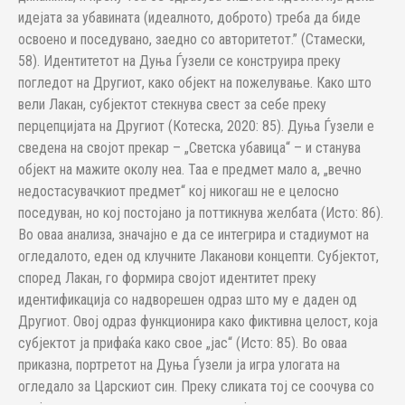
идејата за убавината (идеалното, доброто) треба да биде
освоено и поседувано, заедно со авторитетот.” (Стамески,
58). Идентитетот на Дуња Ѓузели се конструира преку
погледот на Другиот, како објект на пожелување. Како што
вели Лакан, субјектот стекнува свест за себе преку
перцепцијата на Другиот (Котеска, 2020: 85). Дуња Ѓузели е
сведена на својот прекар – „Светска убавица“ – и станува
објект на мажите околу неа. Таа е предмет мало а, „вечно
недостасувачкиот предмет“ кој никогаш не е целосно
поседуван, но кој постојано ја поттикнува желбата (Исто: 86).
Во оваа анализа, значајно е да се интегрира и стадиумот на
огледалото, еден од клучните Лаканови концепти. Субјектот,
според Лакан, го формира својот идентитет преку
идентификација со надворешен одраз што му е даден од
Другиот. Овој одраз функционира како фиктивна целост, која
субјектот ја прифаќа како свое „јас“ (Исто: 85). Во оваа
приказна, портретот на Дуња Ѓузели ја игра улогата на
огледало за Царскиот син. Преку сликата тој се соочува со