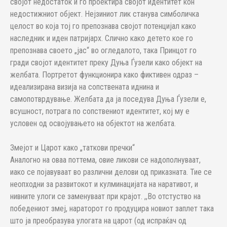
својот недостаток и го проектира својот идентитет кон
недостижниот објект. Нејзиниот лик станува симболичка
целост во која тој го препознава својот потенцијал како
наследник и иден патријарх. Слично како детето кое го
препознава своето „јас“ во огледалото, така Принцот го
гради својот идентитет преку Дуња Ѓузели како објект на
желбата. Портретот функционира како фиктивен одраз –
идеализирана визија на сопствената иднина и
самопотврдување. Желбата да ја поседува Дуња Ѓузели е,
всушност, потрага по сопствениот идентитет, кој му е
условен од освојувањето на објектот на желбата.
Змејот и Царот како „таткови пречки“
Аналогно на оваа поттема, овие ликови се надополнуваат,
иако се појавуваат во различни делови од приказната. Тие се
неопходни за развитокот и кулминацијата на наративот, и
нивните улоги се заменуваат при крајот. ,,Во отстуство на
победениот змеј, нараторот го продуцира новиот заплет така
што ја преобразува улогата на царот (од испраќач од