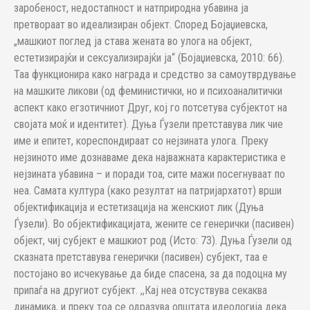
заробеност, недостапност и натприродна убавина ја
претвораат во идеализиран објект. Според Бојаџиевска,
„машкиот поглед ја става жената во улога на објект,
естетизирајќи и сексуализирајќи ја“ (Бојаџиевска, 2010: 66).
Таа функционира како награда и средство за самоутврдување
на машките ликови (од феминистички, но и психоаналитички
аспект како егзотичниот Друг, кој го потсетува субјектот на
својата моќ и идентитет). Дуња Ѓузели претставува лик чие
име и епитет, кореспондираат со нејзината улога. Преку
нејзиното име дознаваме дека најважната карактеристика е
нејзината убавина – и поради тоа, сите мажи посегнуваат по
неа. Самата култура (како резултат на патријархатот) врши
објектификација и естетизација на женскиот лик (Дуња
Ѓузели). Во објектификацијата, жените се генерички (пасивен)
објект, чиј субјект е машкиот род (Исто: 73). Дуња Ѓузели од
сказната претставува генерички (пасивен) субјект, таа е
постојано во исчекување да биде спасена, за да подоцна му
припаѓа на другиот субјект. ,,Кај неа отсуствува секаква
динамика, и преку тоа се одразува општата идеологија дека