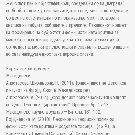
Женскиот лик е објектифициран, сведувајќи се на „награда“
во борбата помеѓу генерациите, како предмет за поседување
со цел на естетизација но и покажување моќ. Фројдовата
анализа на табуата, забраните и пречките, Лакановиот концепт
на формирање на субјектот и феминистичката критика за
машкиот поглед и опредметувањето овозможуваат да се
согледаат длабоките психолошки и социјални кодови впишани
во оваа навидум едноставна народна сказна.
Користена литература
Македонски:
Анастасова-Шкрињариќ, Н. (2011). Триножникот на Цепенков
и каучот на Фројд. Скопје: Македонска реч.
Ангелевска, А. (2014). ,,Фројдовиот психоаналитички концепт
во Дуња Ѓузели и Царскиот син”. Прилози, бр. 17-18,
Македонско научно друштво – Битола, 181-192.
Бојаџиевска, М. (2010). Лексикон на теориски поими од
феминистичката критика и родовата теорија. . (со Рајна
Кошка-Хот и Славица Србиновска). Скопје: Сигмапрес.