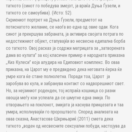
таткото (синот го победува змејот, ја враќа Дуња Ѓузели, и
таткото се самоубива). (Исто: 52).
Скриениот портрет на Дуња Ѓузели, предметот на
потиснатото желание, се наоѓа во една од овие одаи. Кога
синот ја прекршува забраната, ја активира својата потрага по
недостижниот објект, стапувајќи во несвесна едипална борба
со таткото. Овој расказ ја содржи матрицата за ,,затворената
дама во кулата” за кој класичен пример е народната приказна
,,Киз Кулеси” која алудира на Едиповиот комплекс. Во оваа
приказна, на Царот му е предвидено дека неговата ќерка ќе
умре кога ќе стане полнолетна. Поради тоа, Царот ја
заробува во кула, и забранува контакт со надворешниот свет.
Но, за нејзиниот роденден, тој испраќа кошница со разни
овошја меѓу кои успеала да се шмугне една змија. По
отворањето на поклонот, змијата ја каснува принцезата и таа
умира, исполнувајќи го пророштвото. Според анализата на
оваа сказна, Анастасова-Шкрињариќ (2011) смета дека
таткото „воден од несвесните сексуални побуди, настојува да