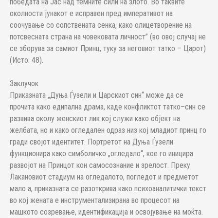
победата на Јас над темните сили на злото. Во таквите
околности јунакот е исправен пред императивот на
соочување со сопствената сенка, како олицетворение на
потсвесната страна на човековата личност” (во овој случај не
се зборува за самиот Принц, туку за неговиот татко – Царот)
(Исто: 48).
Заклучок
Приказната „Дуња Ѓузели и Царскиот син“ може да се
прочита како едипалнa драма, каде конфликтот татко–син се
развива околу женскиот лик кој служи како објект на
желбата, но и како огледален одраз низ кој младиот принц го
гради својот идентитет. Портретот на Дуња Ѓузели
функционира како симболичко „огледало“, кое го иницира
развојот на Принцот кон самосознание и зрелост. Преку
Лакановиот стадиум на огледалото, погледот и предметот
мало а, приказната се разоткрива како психоаналитички текст
во кој жената е инструментализирана во процесот на
машкото созревање, идентификација и освојување на моќта.