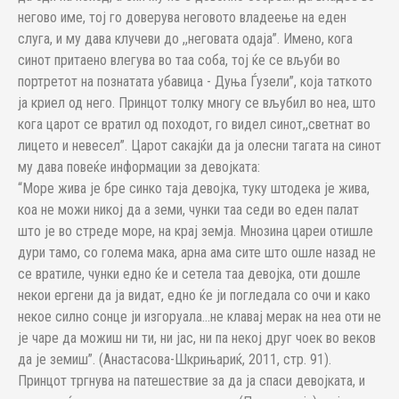
негово име, тој го доверува неговото владеење на еден
слуга, и му дава клучеви до ,,неговата одаја”. Имено, кога
синот притаено влегува во таа соба, тој ќе се вљуби во
портретот на познатата убавица - Дуња Ѓузели”, која таткото
ја криел од него. Принцот толку многу се вљубил во неа, што
кога царот се вратил од походот, го видел синот,,светнат во
лицето и невесел”. Царот сакајќи да ја олесни тагата на синот
му дава повеќе информации за девојката:
“Море жива је бре синко таја девојка, туку штодека је жива,
коа не можи никој да а земи, чунки таа седи во еден палат
што је во стреде море, на крај земја. Мнозина цареи отишле
дури тамо, со голема мака, арна ама сите што ошле назад не
се вратиле, чунки едно ќе и сетела таа девојка, оти дошле
некои ергени да ја видат, едно ќе ји погледала со очи и како
некое силно сонце ји изгоруала...не клавај мерак на неа оти не
је чаре да можиш ни ти, ни јас, ни па некој друг чоек во веков
да је земиш”. (Анастасова-Шкрињариќ, 2011, стр. 91).
Принцот тргнува на патешествие за да ја спаси девојката, и