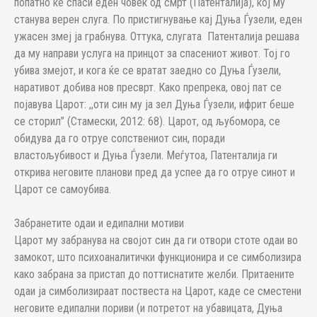
попатно ќе спаси еден човек од смрт (Патенталија), кој му
станува верен слуга. По пристигнување кај Дуња Ѓузели, еден
ужасен змеј ја грабнува. Оттука, слугата Патенталија решава
да му направи услуга на принцот за спасениот живот. Тој го
убива змејот, и кога ќе се вратат заедно со Дуња Ѓузели,
наративот добива нов пресврт. Како препрека, овој пат се
појавува Царот: ,,оти син му ја зел Дуња Ѓузели, ифрит беше
се сторил” (Стамески, 2012: 68). Царот, од љубомора, се
обидува да го отруе сопствениот син, поради
властољубивост и Дуња Ѓузели. Меѓутоа, Патенталија ги
открива неговите планови пред да успее да го отруе синот и
Царот се самоубива.
Забранетите одаи и едипални мотиви
Царот му забранува на својот син да ги отвори стоте одаи во
замокот, што психоаналитички функционира и се симболизира
како забрана за пристап до поттиснатите желби. Притаените
одаи ја симболизираат поствеста на Царот, каде се сместени
неговите едипални пориви (и потретот на убавицата, Дуња