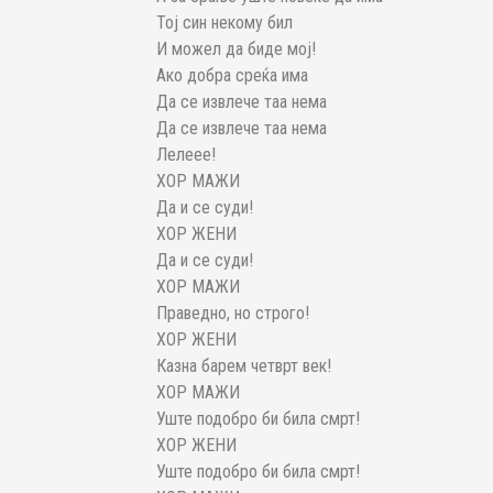
Тој син некому бил
И можел да биде мој!
Ако добра среќа има
Да се извлече таа нема
Да се извлече таа нема
Лелеее!
ХОР МАЖИ
Да и се суди!
ХОР ЖЕНИ
Да и се суди!
ХОР МАЖИ
Праведно, но строго!
ХОР ЖЕНИ
Казна барем четврт век!
ХОР МАЖИ
Уште подобро би била смрт!
ХОР ЖЕНИ
Уште подобро би била смрт!