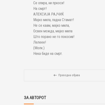
Се опира, ни пркоси!
На смрт!
АЛЕКСИЈА РАЈЧИЌ
Мајко мила, падна Стамат!
Не се каам, мајко мила,
Освен можда, мајко мила
Што порано не го покосив!
Лелеее!
(Молк.)
Нека биде на смрт.
Преходна објава
ЗА АВТОРОТ