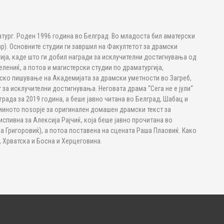
тург. Роден 1996 година во Белград. Во младоста бил аматерски
ар). Основните студии ги завршил на Факултетот за драмски
ија, каде што ги добил награди за исклучителни достигнувања од
лениќ, а потоа и магистерски студии по драматургија,
мско пишување на Академијата за драмски уметности во Загреб,
 за исклучителни достигнувања. Неговата драма “Сега не е јули“
града за 2019 година, а беше јавно читана во Белград, Шабац и
рииното поѕорје за оригинален домашен драмски текст за
спивна за Алексија Рајчиќ, која беше јавно прочитана во
на Григоровиќ), а потоа поставена на сцената Раша Плаовиќ. Како
, Хрватска и Босна и Херцеговина.