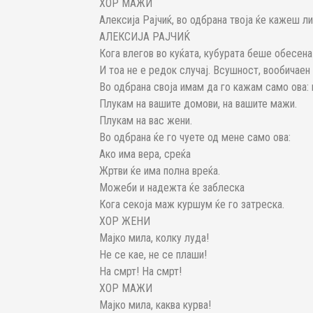
ХОР МАЖИ
Алексија Рајчиќ, во одбрана твоја ќе кажеш л
АЛЕКСИЈА РАЈЧИЌ
Кога влегов во куќата, кубурата беше обесена 
И тоа не е редок случај. Всушност, вообичаен
Во одбрана своја имам да го кажам само ова: 
Плукам на вашите домови, на вашите мажи.
Плукам на вас жени.
Во одбрана ќе го чуете од мене само ова:
Ако има вера, среќа
Жртви ќе има полна вреќа.
Можеби и надежта ќе заблеска
Кога секоја маж куршум ќе го затреска.
ХОР ЖЕНИ
Мајко мила, колку луда!
Не се кае, не се плаши!
На смрт! На смрт!
ХОР МАЖИ
Мајко мила, каква курва!