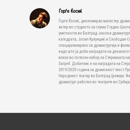
Ѓорѓе Ќосиќ
Ѓорѓе Ќосиќ, дипломиран магистер драма
актер во студиото за глума Студио Цент
уметности во Белград, насока драматург
катедрата, Јосип Кулунџиќ и Слободан Се
специјализирано за драматургија и фил
каде што ја доби наградата на деканатот
влезе во потесен избор за Стериината на
Загреб. Добитник е на наградата на Сте
2019/2020 година за драмскиот текст При
Народниот театар во Белград (режија: А
драматург работел во театрите во Србија