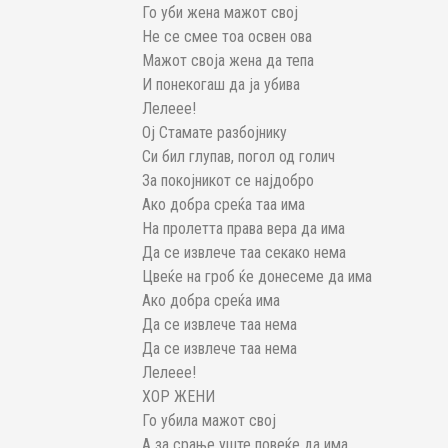
Го уби жена мажот свој
Не се смее тоа освен ова
Мажот своја жена да тепа
И понекогаш да ја убива
Лелеее!
Ој Стамате разбојнику
Си бил глупав, погол од голич
За покојникот се најдобро
Ако добра среќа таа има
На пролетта права вера да има
Да се извлече таа секако нема
Цвеќе на гроб ќе донесеме да има
Ако добра среќа има
Да се извлече таа нема
Да се извлече таа нема
Лелеее!
ХОР ЖЕНИ
Го убила мажот свој
А за срање уште повеќе да има