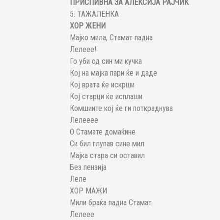
ПРИСПИВНА ЗА АЛЕКСИЈА РАЈЧИЌ
5. ТАЖАЛЕНКА
ХОР ЖЕНИ
Мајко мила, Стамат падна
Лелеее!
Го уби од син ми кучка
Кој на мајка пари ќе и даде
Кој врата ќе искрши
Кој старци ќе исплаши
Комшиите кој ќе ги поткраднува
Лелееее
О Стамате домаќине
Си бил глупав сине мил
Мајка стара си оставил
Без пензија
Леле
ХОР МАЖИ
Мили браќа падна Стамат
Лелеее