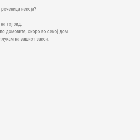
и реченица некоја?
на тој ѕид.
 по домовите, скоро во секој дом.
плукам на вашиот закон.