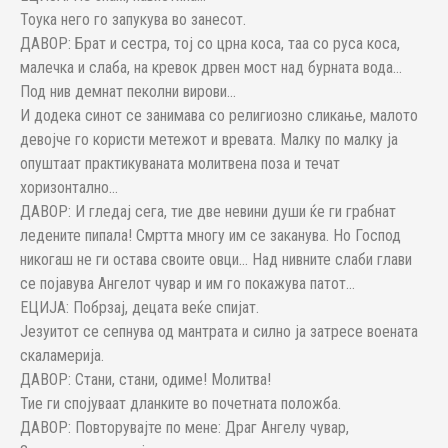
Тоука него го запукува во занесот.
ДАВОР: Брат и сестра, тој со црна коса, таа со руса коса,
малечка и слаба, на кревок дрвен мост над бурната вода…
Под нив демнат пеколни вирови…
И додека синот се занимава со религиозно сликање, малото
девојче го користи метежот и вревата. Малку по малку ја
опуштаат практикуваната молитвена поза и течат
хоризонтално…
ДАВОР: И гледај сега, тие две невини души ќе ги грабнат
ледените пипала! Смртта многу им се заканува. Но Господ
никогаш не ги остава своите овци… Над нивните слаби глави
се појавува Ангелот чувар и им го покажува патот…
ЕЦИЈА: Побрзај, децата веќе спијат.
Језуитот се сепнува од мантрата и силно ја затресе воената
скаламерија.
ДАВОР: Стани, стани, одиме! Молитва!
Тие ги спојуваат дланките во почетната положба.
ДАВОР: Повторувајте по мене: Драг Ангелу чувар,