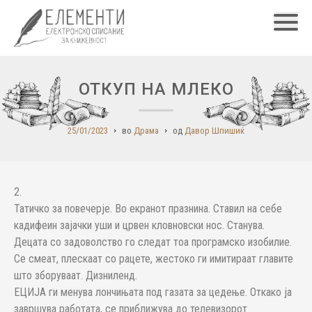
Главн
ОТКУП НА МЛЕКО
25/01/2023
во
Драма
од
Давор Шпишиќ
2.
Татичко за повечерје. Во екранот празнина. Ставил на себе
кадифеин зајачки уши и црвен кловновски нос. Станува.
Децата со задоволство го следат тоа програмско изобилие.
Се смеат, плескаат со рацете, жестоко ги имитираат главите
што зборуваат. Дизниленд.
ЕЦИЈА ги менува лончињата под газата за цедење. Откако ја
завршува работата, се приближува до телевизорот.