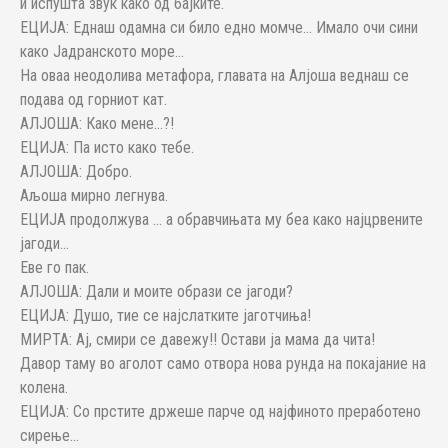
и испушта звук како од бајките.
ЕЦИЈА: Еднаш одамна си било едно момче… Имало очи сини
како Јадранското море…
На оваа неодолива метафора, главата на Алјоша веднаш се
подава од горниот кат.
АЛЈОША: Како мене…?!
ЕЦИЈА: Па исто како тебе.
АЛЈОША: Добро.
Аљоша мирно легнува.
ЕЦИЈА продолжува … а обравчињата му беа како најцрвените
јагоди…
Еве го пак.
АЛЈОША: Дали и моите образи се јагоди?
ЕЦИЈА: Душо, тие се најслатките јаготчиња!
МИРТА: Ај, смири се давежу!! Остави ја мама да чита!
Давор таму во аголот само отвора нова рунда на покајание на
колена.
ЕЦИЈА: Со прстите држеше парче од најфиното преработено
сирење…