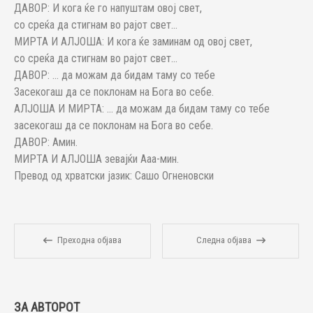
ДАВОР: И кога ќе го напуштам овој свет,
со среќа да стигнам во рајот свет…
МИРТА И АЛЈОША: И кога ќе заминам од овој свет,
со среќа да стигнам во рајот свет…
ДАВОР: … да можам да бидам таму со тебе
Засекогаш да се поклонам на Бога во себе.
АЛЈОША И МИРТА: … да можам да бидам таму со тебе
засекогаш да се поклонам на Бога во себе.
ДАВОР: Амин.
МИРТА И АЛЈОША зевајќи Ааа-мин.
Превод од хрватски јазик: Сашо Огненовски
Преходна објава
Следна објава
ЗА АВТОРОТ