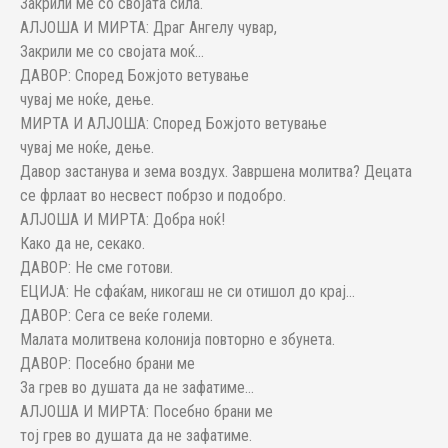
Закрили ме со својата сила.
АЛЈОША И МИРТА: Драг Ангелу чувар,
Закрили ме со својата моќ…
ДАВОР: Според Божјото ветување
чувај ме ноќе, дење.
МИРТА И АЛЈОША: Според Божјото ветување
чувај ме ноќе, дење.
Давор застанува и зема воздух. Завршена молитва? Децата
се фрлаат во несвест побрзо и подобро.
АЛЈОША И МИРТА: Добра ноќ!
Како да не, секако.
ДАВОР: Не сме готови.
ЕЦИЈА: Не сфаќам, никогаш не си отишол до крај…
ДАВОР: Сега се веќе големи.
Малата молитвена колонија повторно е збунета.
ДАВОР: Посебно брани ме
За грев во душата да не зафатиме…
АЛЈОША И МИРТА: Посебно брани ме
тој грев во душата да не зафатиме.