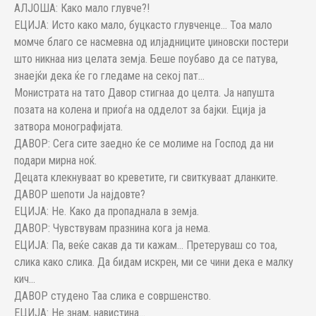
АЛЈОША: Како мало глувче?!
ЕЦИЈА: Исто како мало, буцкасто глувченце… Тоа мало
момче благо се насмевна од илјадниците џиновски постери
што никнаа низ целата земја. Беше поубаво да се патува,
знаејќи дека ќе го гледаме на секој пат…
Монистрата на тато Давор стигнаа до целта. Ја напушта
позата на колена и приоѓа на одделот за бајки. Еција ја
затвора монографијата.
ДАВОР: Сега сите заедно ќе се молиме на Господ да ни
подари мирна ноќ.
Децата клекнуваат во креветите, ги свиткуваат дланките.
ДАВОР шепоти Ја најдовте?
ЕЦИЈА: Не. Како да пропаднала в земја.
ДАВОР: Чувствувам празнина кога ја нема.
ЕЦИЈА: Па, веќе сакав да ти кажам… Претеруваш со тоа,
слика како слика. Да бидам искрен, ми се чини дека е малку
кич…
ДАВОР студено Таа слика е совршенство.
ЕЦИЈА: Не знам, навистина…