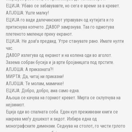
ЕЦИЈА: Убаво се забавувавте, но сега е време за в кревет.
АЛЈОША: Уште малку!
ЕЦИЈА го вади далечинскиот управувач од кутијата и го
притиснува копчето. ДАВОР замрзнува. Таа го одмотува
плетеното миленце преку екранот.
ЕЦИЈА: Не доаѓа предвид. Утре станувате рано. Имате нулти
час.
ДАВОР излегува од екранот и на колена оди во аголот.
Зазема собран бусија и ја врти бројаницата под прстите.
АЛЈОША: А приказната?!
МИРТА: Да, читај ни приказни!
АЛЈОША: Те молам, мамичке!
ЕЦИЈА: Добро, добро, ама само една.
Аљоша се качува на горниот кревет. Мирта се склупчува на
нејзиниот.
Еција оди во спалната соба. Еден куп преживеани книги се
накрева меѓу душекот и ѕидот. Избира една од
монографските димензии. Седнува на столот, го чисти грлото