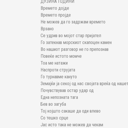
ДУЗИНА ГОДИНИ
Времето дојде
Времето пројде
Не можев да го задржам времето
Врзано
Се удрив во мојот стар пријател
Го затекнав морскиот скапоцен камен
Во нашиот разговор не го препознав
Повеќе истото момче
Тоа ме натажи
Наспроти струјата
Го турнавме кануто
Земајќи ја секој од нас својата вреќа од наше
Почувствував остар удар од
Една непозната тага
Бев во загуба
Тој којшто сакаше да оди влево
Со тешко срце
Јас исто така не можев да чекам