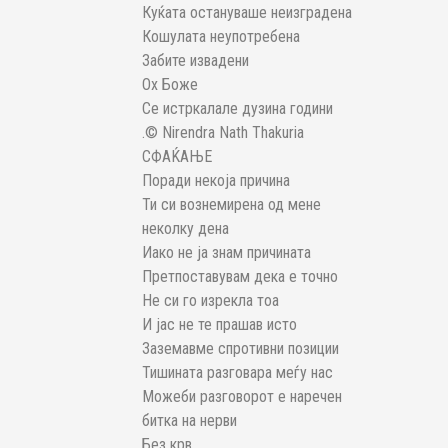
Куќата остануваше неизградена
Кошулата неупотребена
Забите извадени
Ох Боже
Се истркалале дузина години
.© Nirendra Nath Thakuria
СФАЌАЊЕ
Поради некоја причина
Ти си вознемирена од мене
неколку дена
Иако не ја знам причината
Претпоставувам дека е точно
Не си го изрекла тоа
И јас не те прашав исто
Заземавме спротивни позиции
Тишината разговара меѓу нас
Можеби разговорот е наречен
битка на нерви
Без крв