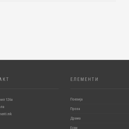
АКТ
ЕЛЕМЕНТИ
Поезија
ил 126а
ола
Проза
menti.mk
Драма
Есеи