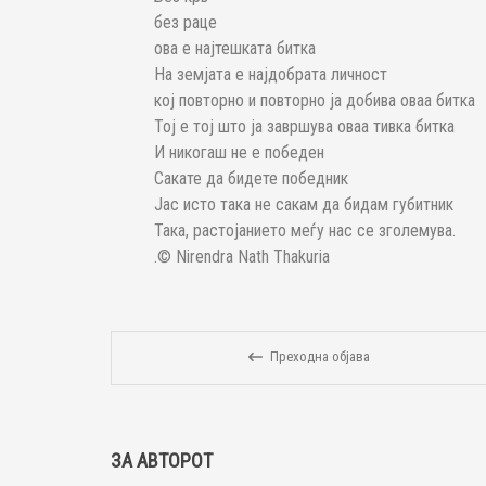
без раце
ова е најтешката битка
На земјата е најдобрата личност
кој повторно и повторно ја добива оваа битка
Тој е тој што ја завршува оваа тивка битка
И никогаш не е победен
Сакате да бидете победник
Јас исто така не сакам да бидам губитник
Така, растојанието меѓу нас се зголемува.
.© Nirendra Nath Thakuria
Преходна објава
ЗА АВТОРОТ