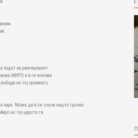
ТА
чизми.
ми.
на подот на рингишпилот
лижува МИРО и ѝ ги покrива
слободи но тој премногу
а парк. Може да ѝ се случи нешто грозно.
 Миро но тој цврсто ги