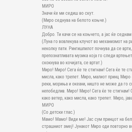
МИРО
Значи ќе ми седиш во скут.
(Миро седнува на белото коњче.)
ЛУНА
Добро. Ти качи се на коњчето, а јас ќе седнам 
(Луна го вовлекува клучот во механизмот на р
неколку пати. Рингишпилот почнува да се врти
препознатливата музика која го следи вртењет
скокнува во кочијата, се вртат.)
Миро! Миро! Сега ќе те стигнам! Сега ќе те ст
мисла, како трепет. Миро, малиот принц Миро 
реки, мориња и океани, ништо не може да го с
непобедлив. Миро! Миро! Сега ќе те стигнам! С
како ветер, како мисла, како трепет. Миро, јав
МИРО
(Со детски глас.)
Мамо! Мамо! Види ме! Јас сум принцот на бели
страшниот змеј! Јунакот Миро оди повторно во