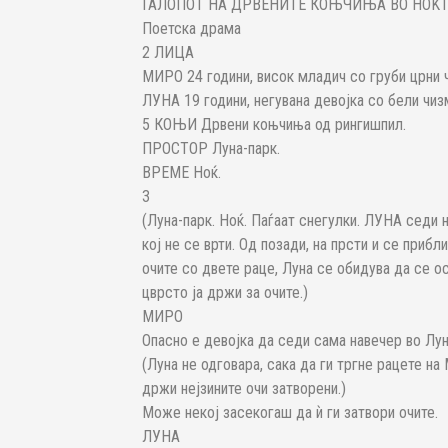
ГАЛОПОТ НА ДРВЕНИТЕ КОЊЧИЊА ВО НОЌ
Поетска драма
2 ЛИЦА
МИРО 24 години, висок младич со груби црни 
ЛУНА 19 години, негувана девојка со бели чиз
5 КОЊИ Дрвени коњчиња од рингишпил.
ПРОСТОР Луна-парк.
ВРЕМЕ Ноќ.
3
(Луна-парк. Ноќ. Паѓаат снегулки. ЛУНА седи 
кој не се врти. Од позади, на прсти и се приб
очите со двете раце, Луна се обидува да се о
цврсто ја држи за очите.)
МИРО
Опасно е девојка да седи сама навечер во Лун
(Луна не одговара, сака да ги тргне рацете на
држи нејзините очи затворени.)
Може некој засекогаш да ѝ ги затвори очите.
ЛУНА