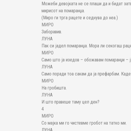
Можеби девојката не се плаши да и бидат затв
мирисот на помаранџа.
(Миро ги трга рацете и седнува до неа.)
МИРО
Заборавив.
ЛУНА
Пак си јадел помаранџа. Мора ли секогаш рац
МИРО
Само што ја изедов – обожавам помаранџи – ја
ЛУНА
Само поради тоа сакам да ја префарбам. Кад
МИРО
На гробишта.
ЛУНА
И што правеше таму цел ден?
4
МИРО
Со мајка ми го чистевме гробот на татко ми.
ЛУНА