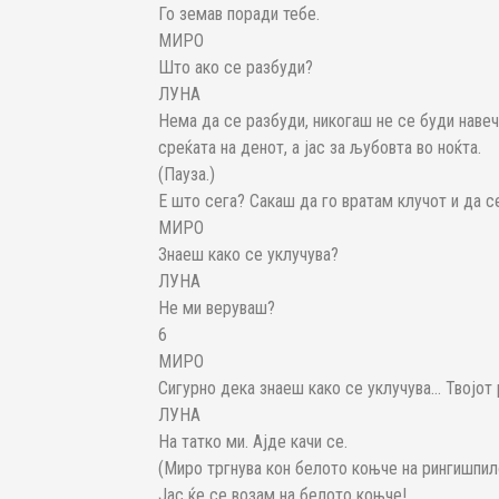
Го земав поради тебе.
МИРО
Што ако се разбуди?
ЛУНА
Нема да се разбуди, никогаш не се буди навече
среќата на денот, а јас за љубовта во ноќта.
(Пауза.)
Е што сега? Сакаш да го вратам клучот и да с
МИРО
Знаеш како се уклучува?
ЛУНА
Не ми веруваш?
6
МИРО
Сигурно дека знаеш како се уклучува… Твојот 
ЛУНА
На татко ми. Ајде качи се.
(Миро тргнува кон белото коњче на рингишпил
Јас ќе се возам на белото коњче!