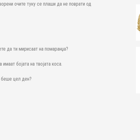
орени очите туку се плаши да не поврати од
ете да ти мирисаат на помаранџа?
 имаат бојата на твојата коса.
е беше цел ден?