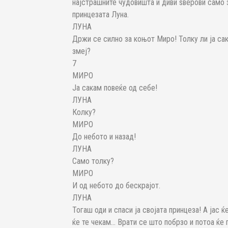
најстрашните чудовишта и диви ѕверови само з
принцезата Луна.
ЛУНА
Држи се силно за коњот Миро! Толку ли ја са
змеј?
7
МИРО
Ја сакам повеќе од себе!
ЛУНА
Колку?
МИРО
До небото и назад!
ЛУНА
Само толку?
МИРО
И од небото до бескрајот.
ЛУНА
Тогаш оди и спаси ја својата принцеза! А јас
ќе те чекам… Врати се што побрзо и потоа ќе 