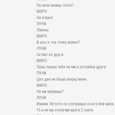
Па нели немаш татко?
МИРО
На очувот.
ЛУНА
Лажеш.
МИРО
А што е тоа толку важно?
ЛУНА
Си бил со друга.
МИРО
Луна, покрај тебе не ми е потребна друга.
ЛУНА
Цел ден не беше покрај мене.
МИРО
Не ми веруваш?
ЛУНА
Извини. Истото се случуваше и кога бев мала
15 и не му отклучив врата 2 саати.