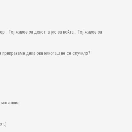
р… Тој живее за денот, а јас за ноќта… Тој живее за
е преправаме дека ова никогаш не се случило?
рингишпил.
от.)