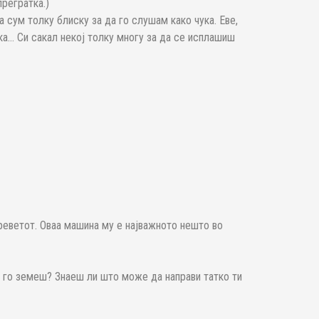
прегратка.)
 сум толку блиску за да го слушам како чука. Еве,
ка… Си сакал некој толку многу за да се исплашиш
креветот. Оваа машина му е најважното нешто во
а го земеш? Знаеш ли што може да направи татко ти