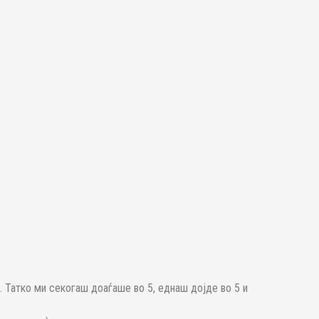
… Татко ми секогаш доаѓаше во 5, еднаш дојде во 5 и