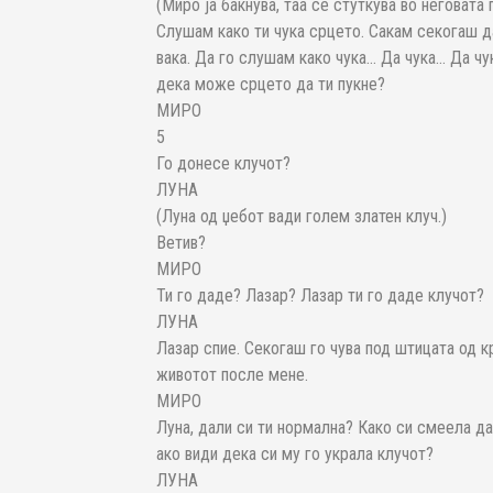
(Миро ја бакнува, таа се стуткува во неговата 
Слушам како ти чука срцето. Сакам секогаш да
вака. Да го слушам како чука… Да чука… Да чу
дека може срцето да ти пукне?
МИРО
5
Го донесе клучот?
ЛУНА
(Луна од џебот вади голем златен клуч.)
Ветив?
МИРО
Ти го даде? Лазар? Лазар ти го даде клучот?
ЛУНА
Лазар спие. Секогаш го чува под штицата од 
животот после мене.
МИРО
Луна, дали си ти нормална? Како си смеела д
ако види дека си му го украла клучот?
ЛУНА