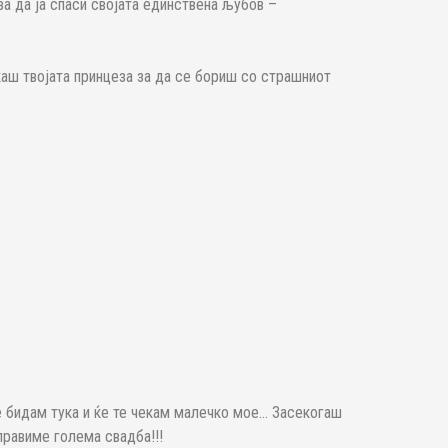
а да ја спаси својата единствена љубов –
каш твојата принцеза за да се бориш со страшниот
 ќе бидам тука и ќе те чекам малечко мое… Засекогаш
правиме голема свадба!!!