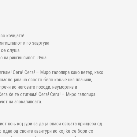
во кочијата!
ингишпилот и го завртува
, се слуша
о на рингишпилот. Луна
игнам! Сега! Сега! – Миро галопира како ветер, како
смело јава на своето бело коњче низ планини,
пречи во неговите походи, неуморлив и
ега ќе те стигнам! Сега! Сега! – Миро галопира
ачот на апокалипсата.
от коњ кој јури за да ја спаси својата принцеза од
 една од своите авантури во кој ќе се бори со