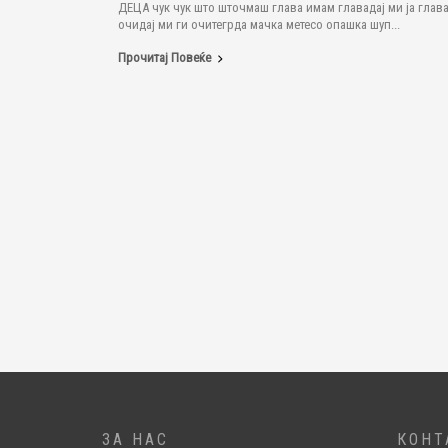
ДЕЦА чук чук што шточмаш глава имам главадај ми ја глава
очидај ми ги очитегрда мачка метесо опашка шуп...
Прочитај Повеќе
ЗА НАС
КОНТ