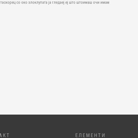
таскорец со око злоклупата ја гледаеј еј што штоимаш очи имам
АКТ
ЕЛЕМЕНТИ