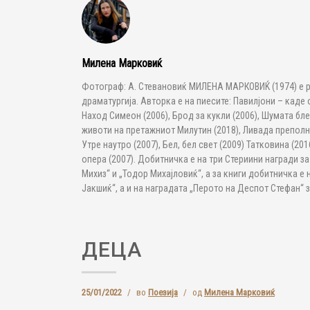
Милена Марковиќ
Фотограф: А. Стевановиќ МИЛЕНА МАРКОВИЌ (1974) е р
драматургија. Авторка е на пиесите: Павилјони – каде 
Наход Симеон (2006), Брод за кукли (2006), Шумата блес
животи на претажниот Милутин (2018), Ливада преполна
Утре наутро (2007), Бел, бел свет (2009) Татковина (2
опера (2007). Добитничка е на три Стериини награди за
Михиз“ и „Тодор Михајловиќ“, а за книги добитничка е 
Јакшиќ“, а и на наградата „Перото на Деспот Стефан“ з
ДЕЦА
25/01/2022
/
во
Поезија
/
од
Милена Марковиќ