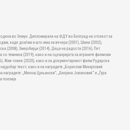
одена во Земун. Дипломирала на ФДУ во Белград на отсекот за
одам, каде доаѓам и што има за вечера (2001), Шини (2002),
ка (2008), Змејобијци (2014), Деца на радоста (2016), Пет
 со темнина (2019), како и на сцеанријата за играните филмови
016), Жив човек (2020), како и за документарниот филм Рударска
 најдобар текст, како и на наградите „Борислав Михајловиќ
на наградите: „Милош Црњански“, „Билјана Јовановиќ“ и „Ѓура
а поезија.