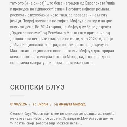
таткото (и на синот)“ што беше награден од Европската Унија
и преведен на единаесет јазици. Неговите најнови романи,
раскази и стихозбирки, исто така, се преведени на многу
јазици. Покрај прозата и поезијата, Мифсуд е автор и на две
книги за деца. Во 2014 година, на Мифсуд му беше доделен
„Орден за заслуги“ од Република Малта како признание од
државата за неговите книжевни потфати, а во 2024 година ја
доби и Националната награда за поезија што ја доделува
Малтешкиот национален совет за книги. Мифсуд докторирал
книжевност на Универзитетот во Малта, каде што предава
современа литература и теорија на книжевноста.
СКОПСКИ БЛУЗ
01/04/2026
/
во
Скопје
/
од
Имануел Мифсуд
Скопски блуз Убеден сум: штом не те видов денес,никогаш повеќе
не ќе те видам.Небото се смрачи. Заминувам.Можеби еден ден ке
ти пратам своја фотографија.Можеби испеч...