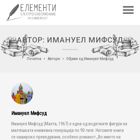
Главн
АВТОР: ИМАНУЕЛ МИФСУД
Почетна
Автори
Објави од Имануел Мифсуд
Имануел Мифсуд
Имануел Мифсуд (Малта, 1967) е една од водечките фигури на
малтешката книжевна генерација по 90-тите. Неговите книги
се нашироко преведувани, особено романот „Во името на