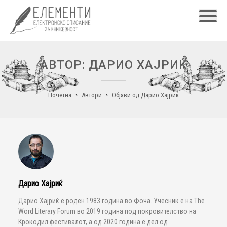
Главн
АВТОР: ДАРИО ХАЈРИЌ
Почетна
Автори
Објави од Дарио Хајриќ
Дарио Хајриќ
Дарио Хајриќ е роден 1983 година во Фоча. Учесник е на The
Word Literary Forum во 2019 година под покровителство на
Крокодил фестивалот, а од 2020 година е дел од