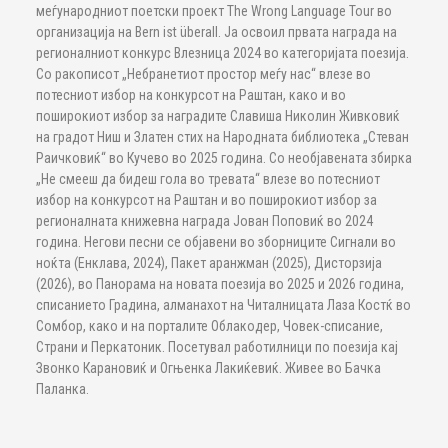
меѓународниот поетски проект The Wrong Language Tour во
организација на Bern ist überall. Ја освоил првата награда на
регионалниот конкурс Влезница 2024 во категоријата поезија.
Со ракописот „Небранетиот простор меѓу нас“ влезе во
потесниот избор на конкурсот на Раштан, како и во
поширокиот избор за наградите Славиша Николин Живковиќ
на градот Ниш и Златен стих на Народната библиотека „Стеван
Раичковиќ“ во Кучево во 2025 година. Со необјавената збирка
„Не смееш да бидеш гола во тревата“ влезе во потесниот
избор на конкурсот на Раштан и во поширокиот избор за
регионалната книжевна награда Јован Поповиќ во 2024
година. Негови песни се објавени во зборниците Сигнали во
ноќта (Енклава, 2024), Пакет аранжман (2025), Дисторзија
(2026), во Панорама на новата поезија во 2025 и 2026 година,
списанието Градина, алманахот на Читалницата Лаза Костќ во
Сомбор, како и на порталите Облакодер, Човек-списание,
Страни и Перкатоник. Посетувал работилници по поезија кај
Звонко Карановиќ и Огњенка Лакиќевиќ. Живее во Бачка
Паланка.