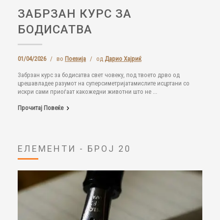
ЗАБРЗАН КУРС ЗА
БОДИСАТВА
01/04/2026
/
во
Поезија
/
од
Дарио Хајриќ
Забрзан курс за бодисатва свет човеку, под твоето дрво од
црешавладее разумот на суперсиметријатамислите исцртани со
искри сами приоѓаат какожедни животни што не ...
Прочитај Повеќе
ЕЛЕМЕНТИ - БРОЈ 20