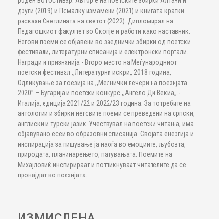
роден во Гостивар. Автор е на поетските збирки Алтани и
други (2019) и Помалку измамени (2021) и книгата кратки
раскази Светлината на светот (2022). Дипломирал на
Педагошкиот факултет во Скопје и работи како наставник.
Негови поеми се објавени во заеднички збирки од поетски
фестивали, литературни списанија и електронски портали.
Награди и признанија - Второ место на Меѓународниот
поетски фестивал ,,Литературни искри,, 2018 година,
Одликување за поезија на ,,Мелнички вечери на поезијата
2020” – Бугарија и поетски конкурс ,,Ангело Ди Векиа,, -
Италија, едиција 2021/22 и 2022/23 година. За потребите на
антологии и збирки неговите поеми се преведени на српски,
англиски и турски јазик. Учествувал на поетски читања, има
објавувано есеи во образовни списанија. Својата енергија и
инспирација за пишување ја наоѓа во емоциите, љубовта,
природата, планинарењето, патувањата. Поемите на
Михајловиќ инспирираат и поттикнуваат читателите да се
пронајдат во поезијата.
ИЗМИСЛЕНА