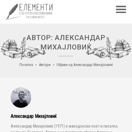
Главн
АВТОР: АЛЕКСАНДАР
МИХАЈЛОВИЌ
Почетна
Автори
Објави од Александар Михајловиќ
Александар Михајловиќ
Александар Михајловиќ (1971) е македонски поет и писател,