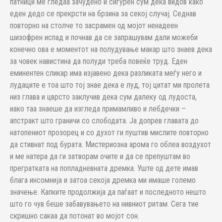
патници ме гледаа зачудено и сигурен сум дека видов како
еден дедо се прекрсти на брзина за секој случај. Седнав
повторно на столче то засрамен од мојот ненадеен
шизофрен испад и почнав да се запрашувам дали можеби
конечно ова е моментот на полудување макар што знаев дека
за човек навистина да полуди треба повеќе труд. Еден
еминентен сликар има изјавено дека разликата меѓу него и
лудаците е тоа што тој знае дека е луд, тој цитат ми пролета
низ глава и цврсто заклучив дека сум далеку од лудоста,
иако таа знаеше да изгледа примамливо и лебдечки –
апстракт што граничи со слободата. Ја допрев главата до
натопениот прозорец и со духот ги пуштив мислите повторно
да стивнат под бурата. Мистериозна арома го облеа воздухот
и ме натера да ги затворам очите и да се препуштам во
прегратката на попладневната дремка. Уште од дете имав
блага инсомнија и затоа секоја дремка ми имаше големо
значење. Капките продолжија да паѓаат и последното нешто
што го чув беше забавувањето на нивниот ритам. Сега тие
скришно сакаа да потонат во мојот сон.