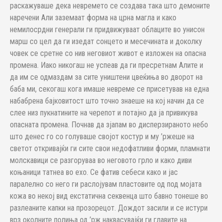
раскажуваше дека невремето се создава така што демоните
наречени Али заземаат форма на црна магла и како
немилосрдни генерали ги придвижуваат облаците во унисон
марш со цел да ги изедат сонцето и месечината и доколку
човек се сретне со нив неговиот живот е изложен на опасна
промена. Иако никогаш не успеав да ги пресретнам Алите и
да им се одмаздам за сите уништени цвеќиња во дворот на
баба ми, секогаш кога имаше невреме се присетував на една
набабрена бајковитост што точно знаеше на кој начин да се
слее низ пукнатините на черепот и потајно да ја привикува
опасната промена. Почнав да зјапам во дисперзираното небо
што денес го со голуваше својот костур и му ’ржеше на
светот откривајќи ги сите свои недофатливи форми, пламнати
молскавици се разгоруваа во неговото грло и како диви
коњаници татнеа во ехо. Се фатив себеси како и јас
паралелно со него ги раслојувам пластовите од под мојата
кожа во некој вид екстатична секвенца што бавно тонеше во
разлеаните капки на прозорецот. Дождот засили и се истури
врз околните полиња од ’рж наквасувајќи ги главите на