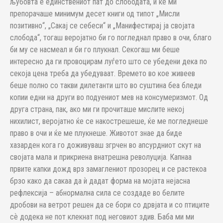
љубовта е единствениот пат до слободата, и ќе ми
препорачаше минимум десет книги од типот „Мисли
позитивно“, „Сакај се себеси“ и „Манифестирај ја својата
слобода“, тогаш веројатно би го погледнал право в очи, благо
би му се насмеал и би го плукнал. Секогаш ми беше
интересно да ги провоцирам луѓето што се убедени дека по
секоја цена треба да убедуваат. Времето во кое живеев
беше полно со такви дилетанти што во суштина беа бледи
копии едни на други во подуениот мев на консумеризмот. Од
друга страна, пак, ако ми ги прочиташе мислите некој
нихилист, веројатно ќе се накострешеше, ќе ме погледнеше
право в очи и ќе ме плукнеше. Животот знае да биде
хазарден кога го доживуваш згрчен во апсурдниот скут на
својата мала и прикриена внатрешна револуција. Капнаа
првите капки дожд врз замаглениот прозорец и се растекоа
брзо како да сакаа да ѝ дадат форма на мојата нејасна
рефлексија – абнормална сила се создаде во белите
дробови на ветрот решен да се бори со дрвјата и со птиците
сѐ додека не пот клекнат под неговиот здив. Баба ми ми