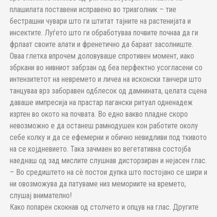
плашилата поставени исправено во триаголник – тие
бестрашни чувари што ги штитат тајните на растенијата и
инсектите. Луѓето што ги обработуваа почвите почнаа да ги
фрлаат своите алати и френетично да бараат засолниште.
Оваа глетка впрочем доловуваше спротивен момент, иако
збркани во нивниот забрзан од беа перфектно усогласени со
интензитетот на невремето и личеа на исконски танчери што
танцуваа врз заборавен одблесок од дамнината, целата сцена
даваше импресија на прастар пагански ритуал одненадеж
изртен во окото на почвата. Во едно вакво пладне скоро
невозможно е да останеш рамнодушен кон работите околу
себе колку и да се ефемерни и обично невидливи под ткивото
на се којдневието. Така зачмаен во вегетативна состојба
наеднаш од зад мислите слушнав дисторзиран и нејасен глас.
– Во средиштето на сѐ постои дупка што постојано се шири и
ни овозможува да патуваме низ мемориите на времето,
слушај внимателно!
Како попарен скокнав од столчето и опцув на глас. Другите