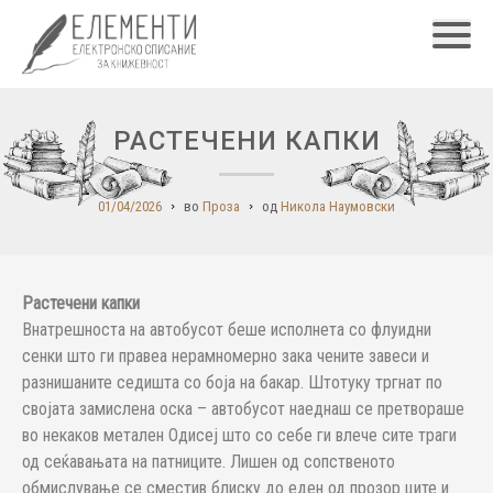
Главн
РАСТЕЧЕНИ КАПКИ
01/04/2026
во
Проза
од
Никола Наумовски
Растечени капки
Внатрешноста на автобусот беше исполнета со флуидни
сенки што ги правеа нерамномерно зака чените завеси и
разнишаните седишта со боја на бакар. Штотуку тргнат по
својата замислена оска – автобусот наеднаш се претвораше
во некаков метален Одисеј што со себе ги влече сите траги
од сеќавањата на патниците. Лишен од сопственото
обмислување се сместив блиску до еден од прозор ците и