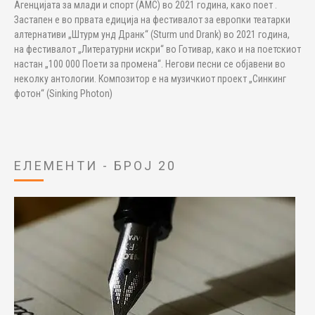
Агенцијата за млади и спорт (АМС) во 2021 година, како поет .
Застапен е во првата едиција на фестивалот за европки театарки
алтернативи „Штурм унд Дранк“ (Sturm und Drank) во 2021 година,
на фестивалот „Литературни искри“ во Готивар, како и на поетскиот
настан „100 000 Поети за промена“. Негови песни се објавени во
неколку антологии. Композитор е на музичкиот проект „Синкинг
фотон“ (Sinking Photon)
ЕЛЕМЕНТИ - БРОЈ 20