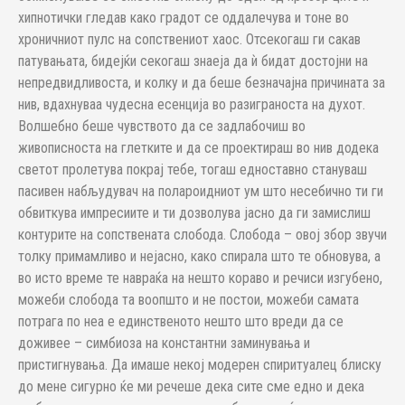
хипнотички гледав како градот се оддалечува и тоне во
хроничниот пулс на сопствениот хаос. Отсекогаш ги сакав
патувањата, бидејќи секогаш знаеја да ѝ бидат достојни на
непредвидливоста, и колку и да беше безначајна причината за
нив, вдахнуваа чудесна есенција во разиграноста на духот.
Волшебно беше чувството да се задлабочиш во
живописноста на глетките и да се проектираш во нив додека
светот пролетува покрај тебе, тогаш едноставно стануваш
пасивен набљудувач на полароидниот ум што несебично ти ги
обвиткува импресиите и ти дозволува јасно да ги замислиш
контурите на сопствената слобода. Слобода – овој збор звучи
толку примамливо и нејасно, како спирала што те обновува, а
во исто време те навраќа на нешто кораво и речиси изгубено,
можеби слобода та воопшто и не постои, можеби самата
потрага по неа е единственото нешто што вреди да се
доживее – симбиоза на константни заминувања и
пристигнувања. Да имаше некој модерен спиритуалец блиску
до мене сигурно ќе ми речеше дека сите сме едно и дека