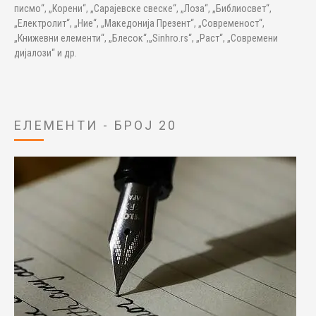
писмо“, „Корени“, „Сарајевске свеске“, „Лоза“, „Библиосвет“,
„Електролит“, „Ние“, „Македонија Презент“, „Современост“,
„Книжевни елементи“, „Блесок“,„Sinhro.rs“, „Раст“, „Современи
дијалози“ и др.
ЕЛЕМЕНТИ - БРОЈ 20