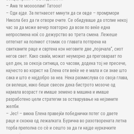
– Ама те моооолам! Татооо!
– Оди ајде. За петнаесет минути да си овде – промрмори
Никола без да ги отвори очите. Се обидуваше да отспие некој
час за да може вечер повторно да вози по веќе една
непроспиена ноќ со дежурство во трета смена. Лежеше
оптегнат на полниот стомак со главата потпрена на
свитканите раце и свртена кон неговите две „појачала“, сиот
негов свет. Како сваќи, можат неуморно да преговараат по
цел ден, за секоја ситница, со часови, додека тој не пресече,
најчесто во корист на Елена оти веќе не е мала и си знае што
сака и што е најдобро за неа. Нека размислува со своја глава,
си велеше, иако беше свесен дека бистрото мозоче од
најмала возраст ги имаше земено в машина и имаше
разработено цели стратегии за остварување на нејзините
желби.
– Јес! – викна Елена правејќи победнички потег со двете
раце и скокна од лежалката. Бурична во разотворената летна
торба преполна со сѐ и сешто за да ги најде нуркачките