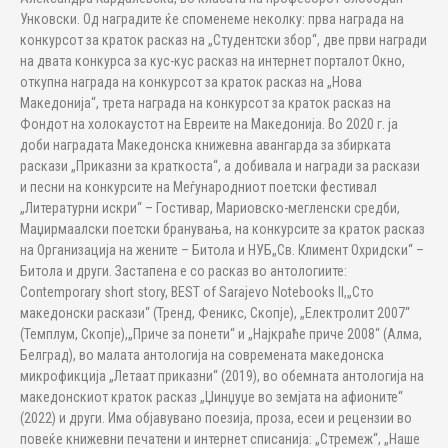
Унковски. Од наградите ќе споменеме неколку: прва награда на
конкурсот за краток расказ на „Студентски збор“, две први награди
на двата конкурса за кус-кус расказ на интернет порталот Окно,
откупна награда на конкурсот за краток расказ на „Нова
Македонија“, трета награда на конкурсот за краток расказ на
Фондот на холокаустот на Евреите на Македонија. Во 2020 г. ја
доби наградата Македонска книжевна авангарда за збирката
раскази „Приказни за краткоста“, а добивала и награди за раскази
и песни на конкурсите на Меѓународниот поетски фестивал
„Литературни искри“ – Гостивар, Мариовско-мегленски средби,
Маџирмаалски поетски бранувања, на конкурсите за краток расказ
на Организација на жените – Битола и НУБ„Св. Климент Охридски“ –
Битола и други. Застапена е со расказ во антологиите:
Contemporary short story, BEST of Sarajevo Notebooks II,„Сто
македонски раскази“ (Тренд, Феникс, Скопје), „Електролит 2007“
(Темплум, Скопје),„Приче за понети“ и „Најкраħе приче 2008“ (Алма,
Белград), во малата антологија на современата македонска
микрофикција „Летаат приказни“ (2019), во обемната антологија на
македонскиот краток расказ „Џинџуџе во земјата на афионите“
(2022) и други. Има објавувано поезија, проза, есеи и рецензии во
повеќе книжевни печатени и интернет списанија: „Стремеж“, „Наше