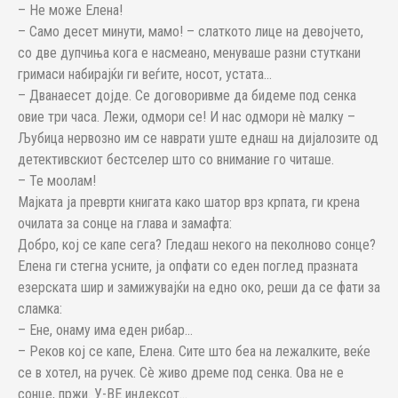
– Не може Елена!
– Само десет минути, мамо! – слаткото лице на девојчето,
со две дупчиња кога е насмеано, менуваше разни стуткани
гримаси набирајќи ги веѓите, носот, устата…
– Дванаесет дојде. Се договоривме да бидеме под сенка
овие три часа. Лежи, одмори се! И нас одмори нè малку –
Љубица нервозно им се наврати уште еднаш на дијалозите од
детективскиот бестселер што со внимание го читаше.
– Те моолам!
Мајката ја преврти книгата како шатор врз крпата, ги крена
очилата за сонце на глава и замафта:
Добро, кој се капе сега? Гледаш некого на пеколново сонце?
Елена ги стегна усните, ја опфати со еден поглед празната
езерската шир и замижувајќи на едно око, реши да се фати за
сламка:
– Ене, онаму има еден рибар…
– Реков кој се капе, Елена. Сите што беа на лежалките, веќе
се в хотел, на ручек. Сè живо дреме под сенка. Ова не е
сонце, пржи. У-ВЕ индексот…