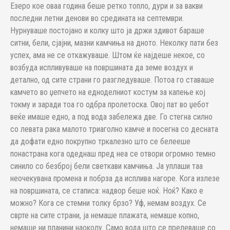
Езеро кое оваа година беше ретко топло, дури и за вакви
последни летни денови во средината на септември.
Нурнуваше постојано и колку што ја држи здивот бараше
ситни, бели, сјајни, мазни камчиња на дното. Неколку пати без
успех, ама не се откажуваше. Штом ќе најдеше некое, со
возбуда испливуваше на површината да земе воздух и
детално, од сите страни го разгледуваше. Потоа го ставаше
камчето во џепчето на едноделниот костум за капење кој
токму и заради тоа го одбра пролетоска. Овој пат во џебот
веќе имаше едно, а под вода забележа две. Го стегна силно
со левата рака малото триаголно камче и посегна со десната
да дофати едно покрупно тркалезно што се белееше
понастрана кога одеднаш пред неа се отвори огромно темно
синило со безброј бели светкави камчиња. Ја уплаши таа
неочекувана промена и побрза да исплива нагоре. Кога излезе
на површината, се стаписа: надвор беше ноќ. Ноќ? Како е
можно? Кога се стемни толку брзо? Уф, немам воздух. Се
сврте на сите страни, ја немаше плажата, немаше копно,
немаше ни планини наоколу. Само вода што се прелеваше со