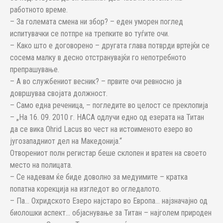
работното време.
– За големата смена ни збор? – еден уморен поглед
испитувачки се потпре на трепките во туѓите очи.
– Како што е договорено – другата глава потврди вртејќи се
сосема малку в десно отстранувајќи го непотребното
препрашување.
– А во службениот весник? – првите очи ревносно ја
довршуваа својата должност.
– Само една реченица, – погледите во целост се преклопија
– „На 16. 09. 2010 г. НАСА одлучи едно од езерата на Титан
да се вика Ohrid Lacus во чест на истоименото езеро во
југозападниот дел на Македонија.“
Отворениот полн регистар беше склопен и вратен на своето
место на полицата.
– Се надевам ќе биде доволно за медуимите – кратка
попатна корекција на изгледот во огледалото.
– Па… Охридското Езеро најстаро во Европа… најзначајно од
биолошки аспект… објаснување за Титан – најголем природен