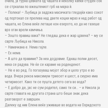
очила, ја турна цевката од чашата и неколку капки студен сок
се стркалаа по вжештениот грб на мајка ѝ.
– Полека! – Љубица ја задржа масичката гледајќи како сокот
од портокал се прелева над двете коцки мраз и над работ од
чашата, но Елена веќе леташе кон езерото, ко да не газеше
врз оган врели камчиња.
– Зошто правиш вака? Не гледаш дека е жар црвена? – му се
сврте Љубица на Никола.
– Намачкана е. Нема гајле.
– Ех нема.
– А што да правиме? За неа дојдовме. Еднаш полни десет,
нека се радува. Не ќе се караме на роденденот.
– Не е во ред. Го погазуваш мојот збор и цело утро е во
вода. Вчера рекоа максимум триесет и шест, а сиурно има
четириесет. Како ти се пушта детето сега во вода?
– Е добро де, јас не сум родител, само ти си… – и Никола ја
сврте главата на другата страна што беше знак дека
разговорот е завршен.
Далеку од нив Елена веќе уживаше во водата на Охридското