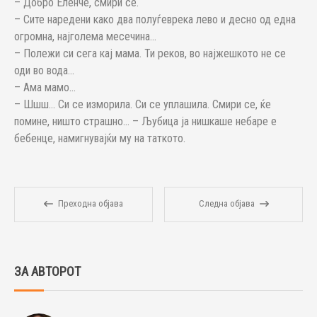
– Добро Еленче, смири се.
– Сите наредени како два полуѓеврека лево и десно од една
огромна, најголема месечина…
– Полежи си сега кај мама. Ти реков, во најжешкото не се
оди во вода…
– Ама мамо…
– Шшш… Си се изморила. Си се уплашила. Смири се, ќе
помине, ништо страшно… – Љубица ја нишкаше небаре е
бебенце, намигнувајќи му на таткото.
Преходна објава
Следна објава
ЗА АВТОРОТ