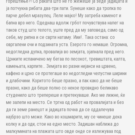
горештиње?! Со раката што не го жежеше ја зеде јадицата и
ја потчукна рибата два-три пати. Ѕунеше како да тропка по
парче дебел мразулец. Леле мајко! Му затреба каменот и
бапна врз него. Одеднаш вдолж грбот почувствува налег на
таков студ што телото, уште пред да му заповеда, само од
себе, му рипна и се сврти натаму. Иии!.. Така остана: со
овргалени очи и подзината уста. Езерото го немаше. Огромна,
недогледна дупка, провалија во земјата, зјапнала пред него.
Црнките испаничено му бегаа по песокот, тревиштата, калта,
камењата, карпите… Земјата во разни нијанси на црвено,
кафено и црно се протегаше во недогледни челустни ширини
и длабочини. Коритото беше празно, а пак како да не беше
празно, како да беше полно со некое провидно беликаво
студенило што трепереше и претекуваше. Ако ме лижне, ќе
ме залепи на место. Се тргна од работ на провалијата и без
да ги земе ранецот и јадицата почна да се оддалечува
најбрзо што може. Како во кошмарите, му се чинеше дека
колку и да оди, стои на едно место. Задишан наближа до
малкумината на плажата што овде онде се излежуваа под