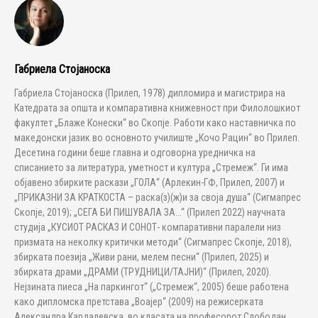
Габриела Стојаноска
Габриела Стојаноска (Прилеп, 1978) дипломира и магистрира на
Катедрата за oпшта и компаративна книжевност при Филолошкиот
факултет „Блаже Конески“ во Скопје. Работи како наставничка по
македонски јазик во основното училиште „Кочо Рацин“ во Прилеп.
Десетина години беше главна и одговорна уредничка на
списанието за литература, уметност и култура „Стремеж“. Ги има
објавено збирките раскази „ГОЛА“ (Арлекин-ГФ, Прилеп, 2007) и
„ПРИКАЗНИ ЗА КРАТКОСТА – раска(з)(ж)и за своја душа“ (Сигмапрес
Скопје, 2019); „СЕГА БИ ПИШУВАЛА ЗА...“ (Прилеп 2022) научната
студија „КУСИОТ РАСКАЗ И СОНОТ- компаративни паралели низ
призмата на неколку критички методи“ (Сигмапрес Скопје, 2018),
збирката поезија „Живи рани, мелем песни“ (Прилеп, 2025) и
збирката драми „ДРАМИ (ТРУДНИЦИ/ТАЈНИ)“ (Прилеп, 2020).
Нејзината пиеса „На паркингот“ („Стремеж“, 2005) беше работена
како дипломска претстава „Воајер“ (2009) на режисерката
Александра Кардалевска, во класата на професорот Слободан