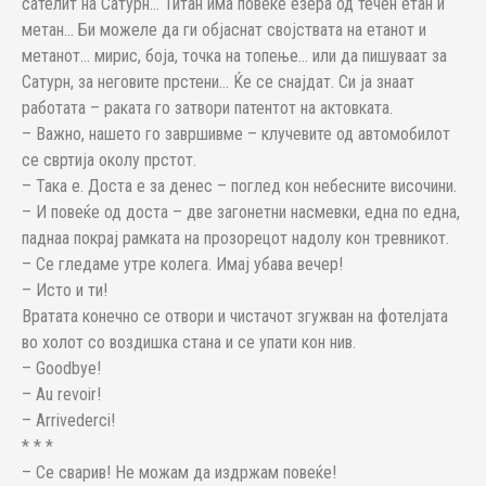
сателит на Сатурн… Титан има повеќе езера од течен етан и
метан… Би можеле да ги објаснат својствата на етанот и
метанот… мирис, боја, точка на топење… или да пишуваат за
Сатурн, за неговите прстени… Ќе се снајдат. Си ја знаат
работата – раката го затвори патентот на актовката.
– Важно, нашето го завршивме – клучевите од автомобилот
се свртија околу прстот.
– Така е. Доста е за денес – поглед кон небесните височини.
– И повеќе од доста – две загонетни насмевки, една по една,
паднаа покрај рамката на прозорецот надолу кон тревникот.
– Се гледаме утре колега. Имај убава вечер!
– Исто и ти!
Вратата конечно се отвори и чистачот згужван на фотелјата
во холот со воздишка стана и се упати кон нив.
– Goodbye!
– Au revoir!
– Arrivederci!
* * *
– Се сварив! Не можам да издржам повеќе!