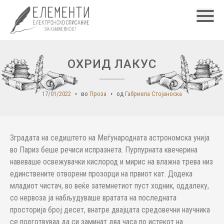
Главн
ОХРИД ЛАКУС
17/01/2022
во
Проза
од
Габриела Стојаноска
Зградата на седиштето на Меѓународната астрономска унија
во Париз беше речиси испразнета. Пурпурната квечерина
навеваше освежувачки кислород и мирис на влажна трева низ
единствените отворени прозорци на првиот кат. Додека
младиот чистач, во веќе затемнетиот пуст ходник, оддалеку,
со нервоза ја набљудуваше вратата на последната
просторија број десет, внатре двајцата средовечни научника
се подготвуваа да си заминат два часа по истекот на