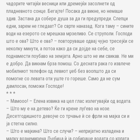
чадорите читајќи весници или дремејќи засолнети од
пладневното сонце. Бегајте! Посака да викне, но немаше
здив. Застана да собере душа за да ги предупреди. Слепци
едни, зарем не гледаат? Се сврте наназад. Кога таму – сините
води на езерото се мрешкаа мрзеливо. Се струполи. Господи
што е ова? Што е ова? – повторуваше одвај чујно тресејќи се
неколку минути, а потоа како да си дојде на себе, се
поднамести поубаво на земјата. Арно што не им свикав. Не ми
е добро. Да викнам брза помош. Со десната рака го извлече
мобилниот телефон од левиот џеб без воопшто да си
помогне со левата оти уште го гореше. Само да не сум
дамлосан, поможи Господе!
* * *
– Мамооо! – Елена извика на цел глас излегувајќи од водата.
– Што му е на детево? Ќе ги крене луѓево на нозе.
Десетгодишното девојче со трчање ѝ се фрли на мајка си и
ја стегна силно.
– Што е мајкина? Што се случи? – непријатно изладена и
малку вознемирена Љубица ѝ ја собираше водата со крпата.