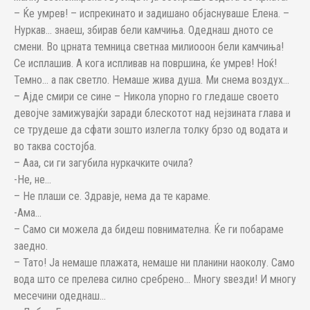
– Ќе умрев! – испрекинато и задишано објаснуваше Елена. –
Нуркав… знаеш, збирав бели камчиња. Одеднаш дното се
смени. Во црната темница светнаа милиооон бели камчиња!
Се исплашив. А кога испливав на површина, ќе умрев! Ноќ!
Темно… а пак светло. Немаше жива душа. Ми снема воздух…
– Ајде смири се сине – Никола упорно го гледаше своето
девојче замижувајќи заради блескотот над нејзината глава и
се трудеше да сфати зошто излегла толку брзо од водата и
во таква состојба.
– Ааа, си ги загубила нуркачките очила?
-Не, не…
– Не плаши се. Здравје, нема да те караме.
-Ама…
– Само си можела да бидеш повнимателна. Ќе ги побараме
заедно.
– Тато! Ја немаше плажата, немаше ни планини наоколу. Само
вода што се прелева силно сребрено… Многу ѕвезди! И многу
месечини одеднаш…