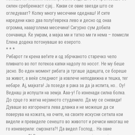
силен сребренкаст сјај… Какви се овие ѕвезди што се
огледуваат? Колку многу месечини одеднаш! И сите
наредени како два полуѓеврека лево и десно од онаа
огромна, нааајголема месечина! Сигурно сум добила
сончаница. Ќе умрам, а мајка ми и татко ми ги нема – помисли
Елена додека потонуваше во езерото.
* * *
Рибарот ги крена веѓите и од збрчканото старечко чело
пливнато во пот потекоа капки надолу по носот. Не му беше
јасно. Во еден момент рибата ја тргаше јадицата, се бореше
за живот, а веќе следниот ја извлече неподвижна и тешка, тег
небаре. Ај, мајката! Ја позеде в рака за да ја испита, но… Оу!
Веднаш ја испушти на земја. Ааа-у! Го изненади силна болка.
До срце го жегна нејзиното студенило. Да му се сневиди!
Дуваше во изгорената лева дланка и не можеше да си
поверува на кожата, на очите, на своите искусни сетила кои
виделе и превиделе сенешто во животот и речиси никогаш не
го изневериле: смрзната?! Да видел Господ… На овие