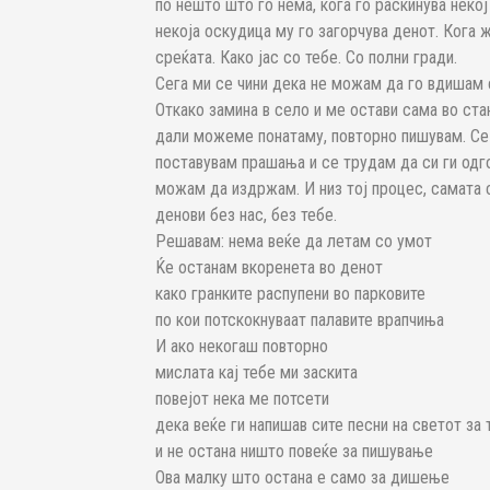
по нешто што го нема, кога го раскинува некој
некоја оскудица му го загорчува денот. Кога 
среќата. Како јас со тебе. Со полни гради.
Сега ми се чини дека не можам да го вдишам 
Откако замина в село и ме остави сама во ста
дали можеме понатаму, повторно пишувам. Се 
поставувам прашања и се трудам да си ги одг
можам да издржам. И низ тој процес, самата 
денови без нас, без тебе.
Решавам: нема веќе да летам со умот
Ќе останам вкоренета во денот
како гранките распупени во парковите
по кои потскокнуваат палавите врапчиња
И ако некогаш повторно
мислата кај тебе ми заскита
повејот нека ме потсети
дека веќе ги напишав сите песни на светот за 
и не остана ништо повеќе за пишување
Ова малку што остана е само за дишење