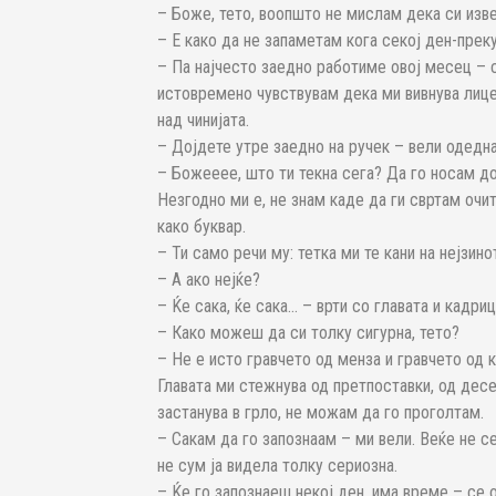
– Боже, тето, воопшто не мислам дека си изв
– Е како да не запаметам кога секој ден-пре
– Па најчесто заедно работиме овој месец – 
истовремено чувствувам дека ми вивнува лиц
над чинијата.
– Дојдете утре заедно на ручек – вели одедн
– Божееее, што ти текна сега? Да го носам до
Незгодно ми е, не знам каде да ги свртам очит
како буквар.
– Ти само речи му: тетка ми те кани на нејзин
– А ако нејќе?
– Ќе сака, ќе сака… – врти со главата и кадриц
– Како можеш да си толку сигурна, тето?
– Не е исто гравчето од менза и гравчето од ку
Главата ми стежнува од претпоставки, од дес
застанува в грло, не можам да го проголтам.
– Сакам да го запознаам – ми вели. Веќе не се
не сум ја видела толку сериозна.
– Ќе го запознаеш некој ден, има време – се 