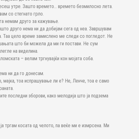
онесеш утре. Зашто времето… времето безмилосно лета.
вам со стегнато грло.
ега немам друго за кажување.
ишто друго нема ни да добијам сега од неа. Завршувам
а. Таа цело време замислено ме следи со погледот. Не
шањата што би можела да ми ги постави. Не сум
легле на виделина.
ломската – велам тргнувајќи кон мојата соба.
ема ни да го донесам.
, мајка, тоа испрашување ли е? Не, Ленче, тоа е само
раната.
ните последни зборови, како мелодија што ја подзема
а тргам косата од челото, па веќе ми е измрсена. Ми