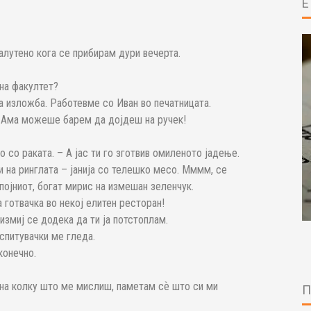
налутено кога се прибирам дури вечерта.
 на факултет?
та изложба. Работевме со Иван во печатницата.
а! Ама можеше барем да дојдеш на ручек!
 со раката. – А јас ти го зготвив омиленото јадење.
и на ринглата – јанија со телешко месо. Мммм, се
појниот, богат мирис на измешан зеленчук.
 готвачка во некој елитен ресторан!
 измиј се додека да ти ја потстоплам.
спитувачки ме гледа.
конечно.
на колку што ме мислиш, паметам сѐ што си ми