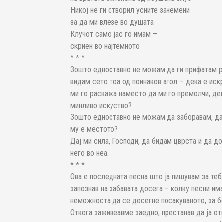
Никој не ги отворил усните занемени
за да ми влезе во душата
Клучот само јас го имам –
скриен во најтемното
* * *
Зошто едноставно не можам да ги прифатам р
видам сето тоа од поинаков агол – дека е иск
ми го раскажа наместо да ми го премолчи, дек
минливо искуство?
Зошто едноставно не можам да заборавам, да
му е местото?
Дај ми сила, Господи, да бидам цврста и да до
него во неа.
* * *
Ова е последната песна што ја пишувам за теб
запознав на забавата досега – колку песни им
неможноста да се досегне посакуваното, за бе
Откога заживеавме заедно, престанав да ја от