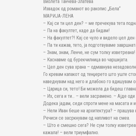
Виолета Танчева-Златева
Извадок од романот во ракопис „Бела“
МАРИЈА-ЛЕНА
– Кај си ти цел ден? – ме пречекува тета под
– Па на факултет, каде да бидам!
– На факултет?! Кај се чуло и видело цел ден
– Па ти кажав, тето, ја подготвуваме завршна
– Знам, знам, Ленче, не сум толку изветреан
– Каснавме од бурекчилница во чаршијата.
– Цел ден сува храна – одмавнува незадоволно
Го кревам капакот од тенџерето што уште сто
наведнувам над него и длабоко го вдишувам о
– Царица си, тето! Би можела да бидеш главна
– Их, сега и ти… – вели засрамено. – Ајде оди
Додека јадам, седи спроти мене на масата и и
– Нели Иван беше на архитектура? – прашува 
Речиси се засркнувам од напливот на смеа.
– Што е смешно сега? Не сум толку изветреа
кажала! – вели триумфално.