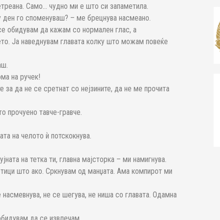
етреана. Само… чудно ми е што си запаметила.
ку ден го споменуваш? – ме брецнува насмеано.
се обидувам да кажам со нормален глас, а
ето. Ја наведнувам главата колку што можам повеќе
аш.
ма на ручек!
е за да не се сретнат со нејзините, да не ме прочита
ото прочуено тавче-гравче.
ата на челото ѝ потскокнува.
јната на тетка ти, главна мајсторка – ми намигнува.
етици што ако. Сркнувам од манџата. Ама компирот ми
 насмевнува, не се шегува, не ниша со главата. Одамна
обидувам да се извлечам.