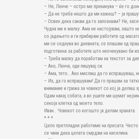
– Не, Ленче – остро ме прекинува – ќе го д
– Да не треба нешто да ми кажеш? – ја прашу
– Освен дека сакам да го запознаам? Не, зас
Чудна ми е малку. Ама не настојувам, зашто н
со јадењето и ги прибирам работите од масат
ми се седнува во дневната, се плашам од пра
подготвена за работите што неочекувано би из
– Треба малку да поработам на текстот за дип
– Ако, Ленче, оди пишувај си.
– Ама, тето… Ако мислиш да го испрашуваш, н
– Их, да го испрашувам! Да го прашам за татко
внимание и грижа за човекот со кој ја делиш х
Одам накај собата, а во ушите ми шумат нејзи
секоја клетка од моето тело.
Иван… Човекот со когошто ја делам храната.
* * *
Цело претпладне работиме на пресата. Често ј
се чини дека целата смрдам на киселина.