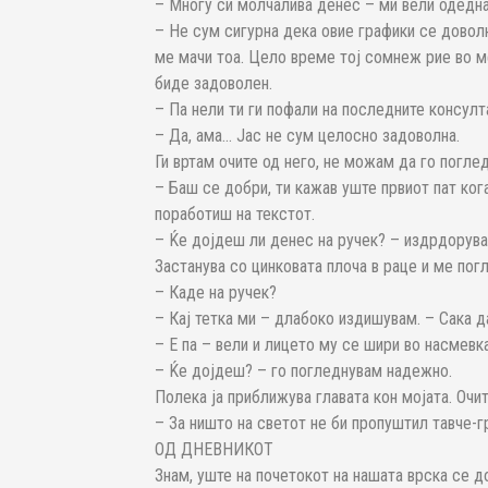
– Многу си молчалива денес – ми вели одедн
– Не сум сигурна дека овие графики се довол
ме мачи тоа. Цело време тој сомнеж рие во м
биде задоволен.
– Па нели ти ги пофали на последните консулт
– Да, ама… Јас не сум целосно задоволна.
Ги вртам очите од него, не можам да го погле
– Баш се добри, ти кажав уште првиот пат ког
поработиш на текстот.
– Ќе дојдеш ли денес на ручек? – издрдорув
Застанува со цинковата плоча в раце и ме пог
– Каде на ручек?
– Кај тетка ми – длабоко издишувам. – Сака д
– Е па – вели и лицето му се шири во насмевк
– Ќе дојдеш? – го погледнувам надежно.
Полека ја приближува главата кон мојата. Очи
– За ништо на светот не би пропуштил тавче-г
ОД ДНЕВНИКОТ
Знам, уште на почетокот на нашата врска се 