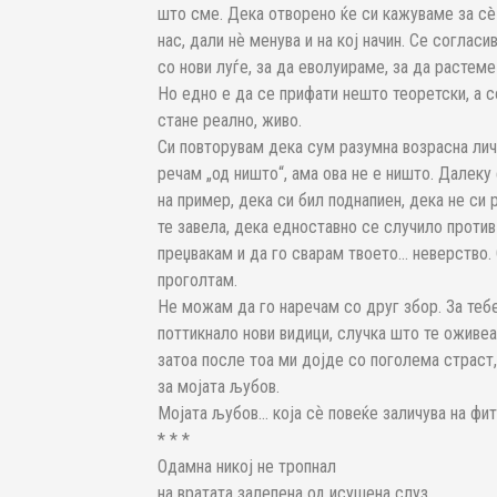
што сме. Дека отворено ќе си кажуваме за сè 
нас, дали нѐ менува и на кој начин. Се соглас
со нови луѓе, за да еволуираме, за да растеме
Но едно е да се прифати нешто теоретски, а со
стане реално, живо.
Си повторувам дека сум разумна возрасна лич
речам „од ништо“, ама ова не е ништо. Далеку
на пример, дека си бил поднапиен, дека не си
те завела, дека едноставно се случило против
преџвакам и да го сварам твоето… неверство. 
проголтам.
Не можам да го наречам со друг збор. За теб
поттикнало нови видици, случка што те оживеа
затоа после тоа ми дојде со поголема страст,
за мојата љубов.
Мојата љубов… која сѐ повеќе заличува на фит
* * *
Одамна никој не тропнал
на вратата залепена од исушена слуз