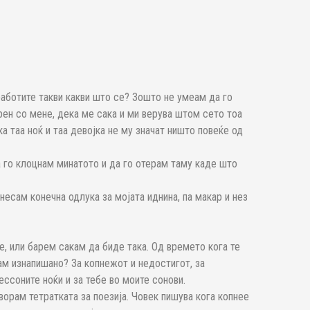
аботите такви какви што се? Зошто не умеам да го
рен со мене, дека ме сака и ми верува штом сето тоа
а таа ноќ и таа девојка не му значат ништо повеќе од
 го клоцнам минатото и да го отерам таму каде што
несам конечна одлука за мојата иднина, па макар и нез
е, или барем сакам да биде така. Од времето кога те
ам изнапишано? За копнежот и недостигот, за
ссоните ноќи и за тебе во моите сонови.
ворам тетратката за поезија. Човек пишува кога копнее