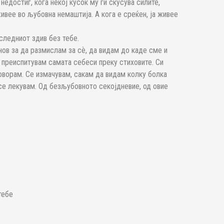
 недостиг, кога некој кусок му ги скусува силите,
живее во љубовна немаштија. А кога е среќен, ја живее
следниот здив без тебе.
нов за да размислам за сѐ, да видам до каде сме и
преиспитувам самата себеси преку стиховите. Си
оворам. Се измачувам, сакам да видам колку болка
се лекувам. Од безљубовното секојдневие, од овие
тебе