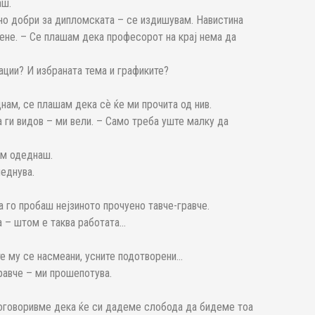
аш.
но добри за дипломската – се издишувам. Навистина
ене. – Се плашам дека професорот на крај нема да
ации? И избраната тема и графиките?
днам, се плашам дека сѐ ќе ми прочита од нив.
а ги видов – ми вели. – Само треба уште малку да
ам одеднаш.
леднува.
а го пробаш нејзиното прочуено тавче-гравче.
а – штом е таква работата…
те му се насмеани, усните подотворени…
равче – ми прошепотува.
договоривме дека ќе си дадеме слобода да бидеме тоа