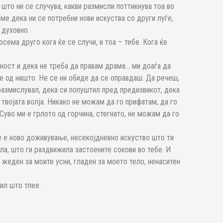
што ни се случува, какви размисли поттикнува тоа во
ивме дека ни се потребни нови искуства со други луѓе,
 духовно.
сема друго кога ќе се случи, и тоа – тебе. Кога ќе
ност и дека не треба да правам драма… ми доаѓа да
 е од ништо. Не се ни обиде да се оправдаш. Да речеш,
 размислувал, дека си попуштил пред предизвикот, дека
 твојата волја. Никако не можам да го прифатам, да го
Суво ми е грлото од горчина, стегнато, не можам да го
е е ново доживување, несекојдневно искуство што ти
ла, што ги раздвижила застоените сокови во тебе. И
 жеден за моите усни, гладен за моето тело, ненаситен
ил што тлее.