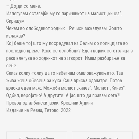
– Дојди со мене.
Излегувам оставајќи му го паричникот на малиот „кинез“.
Скришум.
Чекам во слободниот ходник… Речиси зажалувам. Зошто
излажав?
Кој беше тој што му посредувал на Селим со полицијата во
последно време. Како се ослободи? Еден војник со столица в
рака влегува во ходникот на затворот. Имам разбирање за
себе.
Сакав колку-толку да го избегнам омаловажувањето. Таа
жива жена обесена за кука. Сана вриска одвнатре. Потоа
вриска еден маж. Можеби малиот „кинез“. Малиот „Кинез“.
Одбил, веројатно! А другите! А јас што да правам сега?!.
Превод од албански јазик: Крешник Ајдини
Издание на Резна, Тетово, 2022
Преходна објава
Следна објава