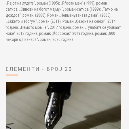
„Рајот на лудите“, роман (1995); „Рѓосан меч“ (1999), роман –
сатира, „Синови на богот мајмун“, роман-сатира (1999); „Татко на
дождот“, роман, (2000); Роман „Неименуваната дама“, (2005);
„Јажето и збогум“, роман (2011); Роман „Сезона на сенки“, 2014
година; „Немото момче“, 2017 година, роман; „Гулабите се убиваат
ноќе“ 2018 година, роман; „Ќорсокак“ 2019 година, роман; „800
чекори од Венера“, роман, 2020 година
ЕЛЕМЕНТИ - БРОЈ 20