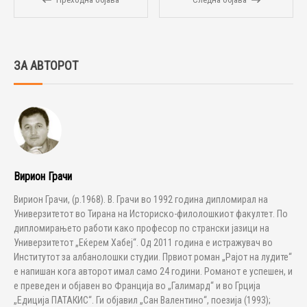
ЗА АВТОРОТ
Вирион Грачи
Вирион Грачи, (р.1968). В. Грачи во 1992 година дипломирал на
Универзитетот во Тирана на Историско-филолошкиот факултет. По
дипломирањето работи како професор по странски јазици на
Универзитетот „Еќерем Хабеј“. Од 2011 година е истражувач во
Институтот за албанолошки студии. Првиот роман „Рајот на лудите“
е напишан кога авторот имал само 24 години. Романот е успешен, и
е преведен и објавен во Франција во „Галимард“ и во Грција
„Едиција ПАТАКИС“. Ги објавил „Сан Валентино“, поезија (1993);