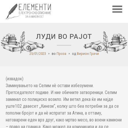
Главн
ЛУДИ ВО РАЈОТ
25/01/2023
во
Проза
од
Вирион Грачи
(извадок)
Заминувањето на Селим нѐ остави избезумени.
Претседателот подиве. И ние обичните затвореници. Селим
заминал со полициско возило. Им ветил дека ќе им најде
уште102 дваесет „Кинези“, колку што беа потребни за да се
пополни бројот и да нѐ испратат за Атина, а оттаму,
натоварени еден врз друг, како мртво месо, во воени камиони
– право на граница. Како можел да комуницира и да се