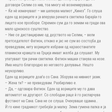
договори Селим со нив, тоа многу нѐ вознемируваше.
– Ќе нѐ измачуваат – ми шепнува малиот „Кинез“. Го слуша
еден од војниците и ја вперува рачната светилка барајќи го
лицето кое прозборе. Спремен сум да го земам на гради ова
мало црнокосо суштество.
– Ние се дистанцираме од дејството на Селим, – вели
претседателот Фатион, откако и јас не сум во состојба да
преведувам, ниту војниците избрани од најзаостанатите
планински краишта на Грција имаат желба да слушаат. Му
упатуваат три рачни светилки. Фатион машки станува на нозе.
Има нешто благородно во неговото делување. Нешто
неукорливо.
Еден од војниците доаѓа со Сана. Зборува на нивниот јазик.
– Жена ти? – не преведувам. Разбирливо е.
– Да, – одговара Фатион. Еден од војниците му го дава
автоматот на другарот. Со слободни раце ѝ го распарчува
фустанот на Сана. Сана не се слуша. Очекуваше одамна…
Ѝ го кине градникот гребејќи ја малку. Зема гумена палка и ја