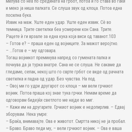
милува со неа по средината на грбот, потоа ѝ го става во гаќи
и меко ја ниша палката. Се слуша звук од клоца. Потоа една
посилна бука.
Извик на маж. Уште еден удар. Уште еден извик. Сѐ во
темница. Трите светилки беа усмерени кон Сана. Трите.
Рацете ѝ ги врзале за една кука која виси од таванот.103
– Готов е? – праша еден од војниците. За мажот веројтно.
– …Готов е – му одговара.
Тогаш војникот преминува напред со гумената палка и
почнува да ја турка внатре. Сана не се слуша. Не сакаме да
гледаме, сепак, некој што го сврте грбот се виде од рачната
светилка и падна од удар. Без чувства. На под.
– Овој ми го удри другарот со клоца – ми вели грчкиот
војник. Потоа праша кој знае тука грчки. Немам време да
одговорам бидејќи светлото ме најде во миг.
– Кажи им на другарите. Грчкиот војник е недопирлив. – Едвај
зборувам. Нека умре:
– Браќа, внимавајте. Ова е животот. Смртта никој не ја пробал.
– Браво. Браво педи му, – вели грчкиот војник. – Ова е ваша