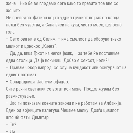
жена… Ние ќе ве гледаме сега како го правите тоа вие со
жените…
Не преведов. Фатион кој го удрил грчкиот војник со клоца
лежи без чувства, а Сана виси на кука, чисто месо, целосно
гола.
– Сето ова ни е од Селим, – има смелост да зборува тивко
малиот и црнокос „Кинез“.
– Да, да, вика Гркот на негов јазик, – за тебе ќе поставиме
една столица. Да ја искинеш. Добар е сексот, нели?!
– Правам чекор напред, се слуша кундакот или осигурачот на
едниот автомат.
– Сонародници. Јас сум офицер.
Сите рачни светилки се вртат кон мене. Продолжувам без
размислување.
– Јас ги познавам воените закони и не работам за Албанија.
Еден од војниците излегува. Чекаме малку. Доаѓа цивилот
што нѐ фати. Димитар.
– Ти?
– Да.