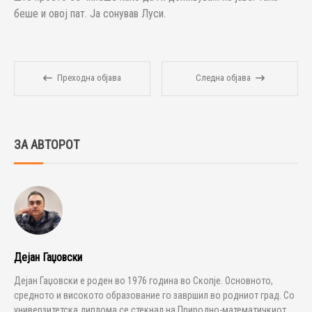
беше и овој пат. Ја сонував Луси.
Преходна објава
Следна објава
ЗА АВТОРОТ
Дејан Гаџовски
Дејан Гаџовски е роден во 1976 година во Скопје. Основното,
средното и високото образование го завршил во родниот град. Со
универзитетска диплома се стекнал на Природно-математичкиот