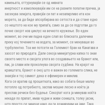
камењата, оттурнувајќи се од нивната
инертност и измолкнувајќи им се на разните попатни пречки, ја
засекува земјата, правејќи си пат и незапирливо ита кон
морето, за да биде апсорбирана во сетоста и да стане едно
со нештото на кое му припаѓа, само за да се подготви да го
почне својот нов циклус на вечното кружење. Во еден
момент, во очи ми падна еден слап во блиската далечина
преку кој течението на водата, за момент, се менуваше во
турбулентно. Тоа ме потсети на Големиот бран на Канагава и
хаосот во природата. Дали секоја минијатурна капка го знае
своето место и својата улога во создавањето на бранот или,
пак, ја слави или проколнува својата судбина. На крајот на
краиштата, бранот е оној што е важен во големата слика, не
знаејќи и тој самиот дека е ефемерен и минлив.
Кога се вратив од прошетката, иако во собата беше малку
потопло од потребното, заспав мошне лесно и ноќта ја
преспав речиси без будење. Секојпат кога ја минував ноќта
некаде по првпат, имав чудни и живи соништа, толку јасни,
што просто се чинеше како да ги доживувам на јаве. Така