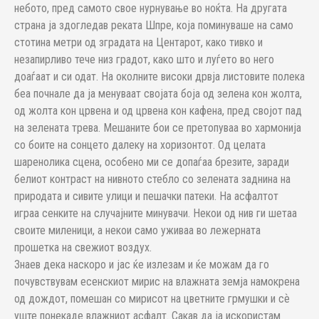
небото, пред самото свое нурнување во ноќта. На другата
страна ја здогледав реката Шпре, која поминуваше на само
стотина метри од зградата на Центарот, како тивко и
незапирливо тече низ градот, како што и луѓето во него
доаѓаат и си одат. На околните високи дрвја листовите полека
беа почнале да ја менуваат својата боја од зелена кон жолта,
од жолта кон црвена и од црвена кон кафена, пред својот пад
на зелената трева. Мешаните бои се претопуваа во хармонија
со боите на сонцето далеку на хоризонтот. Од целата
шаренолика сцена, особено ми се допаѓаа брезите, заради
белиот контраст на нивното стебло со зелената заднина на
природата и сивите улици и пешачки патеки. На асфалтот
играа сенките на случајните минувачи. Некои од нив ги шетаа
своите миленици, а некои само уживаа во лежерната
прошетка на свежиот воздух.
Знаев дека наскоро и јас ќе излезам и ќе можам да го
почувствувам есенскиот мирис на влажната земја намокрена
од дождот, помешан со мирисот на цветните грмушки и сѐ
уште понекаде влажниот асфалт. Сакав да ја искористам