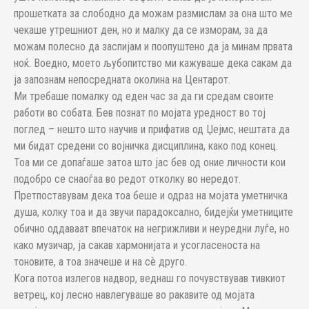
прошетката за слободно да можам размислам за она што ме
чекаше утрешниот ден, но и малку да се изморам, за да
можам полесно да заспијам и поопуштено да ја минам првата
ноќ. Воедно, моето љубопитство ми кажуваше дека сакам да
ја запознам непосредната околина на Центарот.
Ми требаше помалку од еден час за да ги средам своите
работи во собата. Бев познат по мојата уредност во тој
поглед – нешто што научив и прифатив од Џејмс, нештата да
ми бидат средени со војничка дисциплина, како под конец.
Тоа ми се допаѓаше затоа што јас бев од оние личности кои
подобро се снаоѓаа во редот отколку во нередот.
Претпоставувам дека тоа беше и одраз на мојата уметничка
душа, колку тоа и да звучи парадоксално, бидејќи уметниците
обично оддаваат впечаток на негрижливи и неуредни луѓе, но
како музичар, ја сакав хармонијата и усогласеноста на
тоновите, а тоа значеше и на сѐ друго.
Кога потоа излегов надвор, веднаш го почувствував тивкиот
ветрец, кој лесно навлегуваше во ракавите од мојата