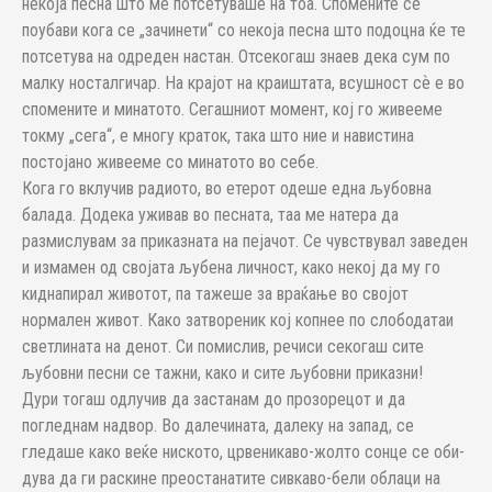
некоја песна што ме потсетуваше на тоа. Спомените се
поубави кога се „зачинети“ со некоја песна што подоцна ќе те
потсетува на одреден настан. Отсекогаш знаев дека сум по
малку носталгичар. На крајот на краиштата, всушност сѐ е во
спомените и минатото. Сегашниот момент, кој го живееме
токму „сега“, е многу краток, така што ние и навистина
постојано живееме со минатото во себе.
Кога го вклучив радиото, во етерот одеше една љубовна
балада. Додека уживав во песната, таа ме натера да
размислувам за приказната на пејачот. Се чувствувал заведен
и измамен од својата љубена личност, како некој да му го
киднапирал животот, па тажеше за враќање во својот
нормален живот. Како затвореник кој копнее по слободатаи
светлината на денот. Си помислив, речиси секогаш сите
љубовни песни се тажни, како и сите љубовни приказни!
Дури тогаш одлучив да застанам до прозорецот и да
погледнам надвор. Во далечината, далеку на запад, се
гледаше како веќе ниското, црвеникаво-жолто сонце се оби-
дува да ги раскине преостанатите сивкаво-бели облаци на