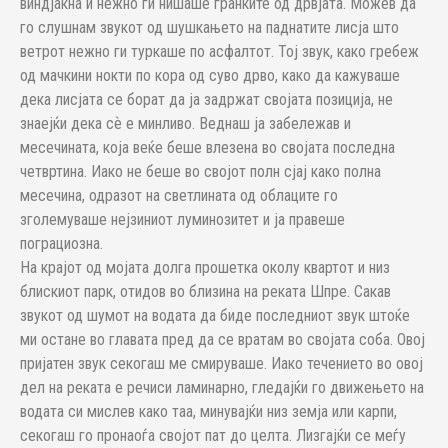
виндјакна и нежно ги нишаше гранките од дрвјата. Можев да
го слушнам звукот од шушкањето на паднатите лисја што
ветрот нежно ги туркаше по асфалтот. Тој звук, како гребеж
од мачкини нокти по кора од суво дрво, како да кажуваше
дека лисјата се борат да ја задржат својата позиција, не
знаејќи дека сѐ е минливо. Веднаш ја забележав и
месечината, која веќе беше влезена во својата последна
четвртина. Иако не беше во својот полн сјај како полна
месечина, одразот на светлината од облаците го
зголемуваше нејзиниот луминозитет и ја правеше
пограциозна.
На крајот од мојата долга прошетка околу квартот и низ
блискиот парк, отидов во близина на реката Шпре. Сакав
звукот од шумот на водата да биде последниот звук штоќе
ми остане во главата пред да се вратам во својата соба. Овој
пријатен звук секогаш ме смируваше. Иако течението во овој
дел на реката е речиси ламинарно, гледајќи го движењето на
водата си мислев како таа, минувајќи низ земја или карпи,
секогаш го пронаоѓа својот пат до целта. Лизгајќи се меѓу