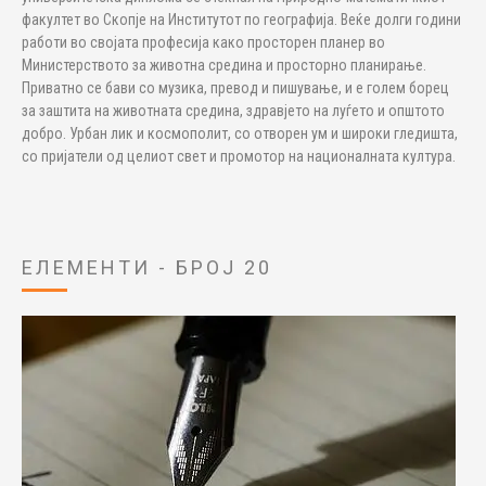
факултет во Скопје на Институтот по географија. Веќе долги години
работи во својата професија како просторен планер во
Министерството за животна средина и просторно планирање.
Приватно се бави со музика, превод и пишување, и е голем борец
за заштита на животната средина, здравјето на луѓето и општото
добро. Урбан лик и космополит, со отворен ум и широки гледишта,
со пријатели од целиот свет и промотор на националната култура.
ЕЛЕМЕНТИ - БРОЈ 20