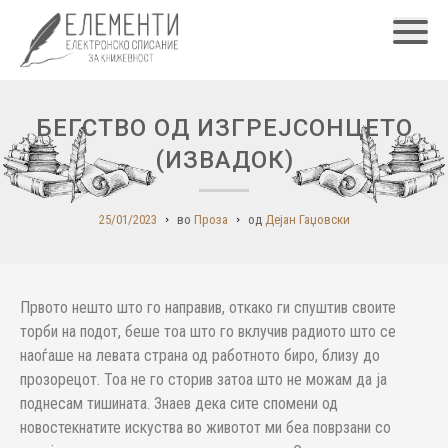
Главн
БЕГСТВО ОД ИЗГРЕЈСОНЦЕТО
(ИЗВАДОК)
25/01/2023
во
Проза
од
Дејан Гаџовски
Првото нешто што го направив, откако ги спуштив своите
торби на подот, беше тоа што го вклучив радиото што се
наоѓаше на левата страна од работното биро, близу до
прозорецот. Тоа не го сторив затоа што не можам да ја
поднесам тишината. Знаев дека сите спомени од
новостекнатите искуства во животот ми беа поврзани со