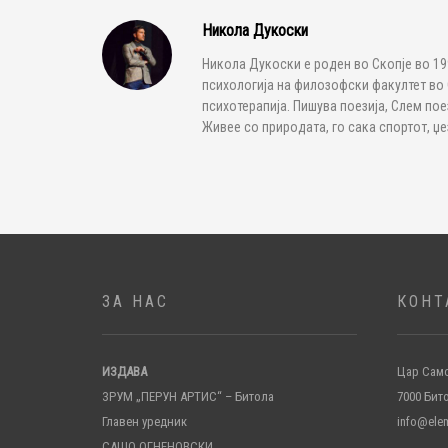
Никола Дукоски
Никола Дукоски е роден во Скопје во 19
психологија на филозофски факултет во 
психотерапија. Пишува поезија, Слем пое
Живее со природата, го сака спортот, џ
ЗА НАС
КОНТ
ИЗДАВА
Цар Само
ЗРУМ „ПЕРУН АРТИС“ – Битола
7000 Бит
Главен уредник
info@ele
САШО ОГНЕНОВСКИ