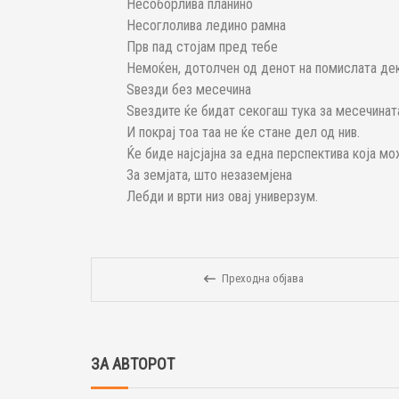
Несоборлива планино
Несоглолива ледино рамна
Прв пад стојам пред тебе
Немоќен, дотолчен од денот на помислата де
Ѕвезди без месечина
Ѕвездите ќе бидат секогаш тука за месечинат
И покрај тоа таа не ќе стане дел од нив.
Ќе биде најсјајна за една перспектива која м
За земјата, што незаземјена
Лебди и врти низ овај универзум.
Преходна објава
ЗА АВТОРОТ