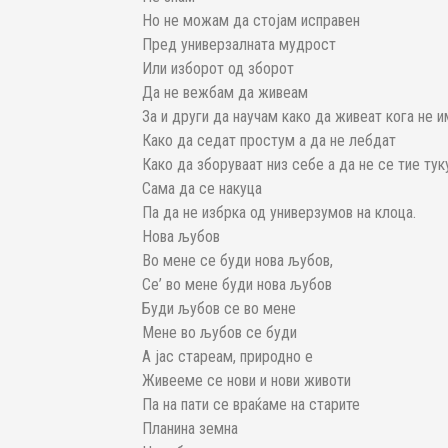
Но не можам да стојам исправен
Пред универзалната мудрост
Или изборот од зборот
Да не вежбам да живеам
За и други да научам како да живеат кога не 
Како да седат простум а да не лебдат
Како да зборуваат низ себе а да не се тие ту
Сама да се накуца
Па да не избрка од универзумов на клоца.
Нова љубов
Во мене се буди нова љубов,
Се’ во мене буди нова љубов
Буди љубов се во мене
Мене во љубов се буди
А јас стареам, природно е
Живееме се нови и нови животи
Па на пати се враќаме на старите
Планина земна