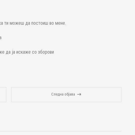
ка ти можеш да постоиш во мене.
а
оже да ја искаже со зборови
Следна објава