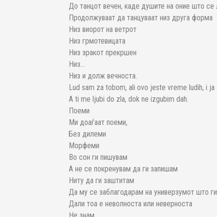
До танцот вечен, каде душите на оние што се
Продолжуваат да танцуваат низ друга форма
Низ виорот на ветрот
Низ грмотевицата
Низ зракот прекршен
Низ…
Низ и долж вечноста.
Lud sam za tobom, ali ovo jeste vreme ludih, i ja 
A ti me ljubi do zla, dok ne izgubim dah.
Поеми
Ми доаѓаат поеми,
Без дилеми
Морфеми
Во сон ги пишувам
А не се покренувам да ги запишам
Ниту да ги заштитам
Да му се заблагодарам на универзумот што ги
Дали тоа е неволноста или неверноста
Не знам