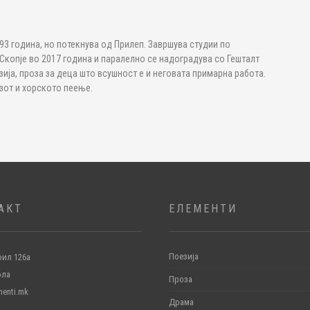
93 година, но потекнува од Прилеп. Завршува студии по
Скопје во 2017 година и паралелно се надоградува со Гешталт
зија, проза за деца што всушност е и неговата примарна работа.
езот и хорското пеење.
АКТ
ЕЛЕМЕНТИ
Поезија
ил 126а
ола
Проза
menti.mk
Драма