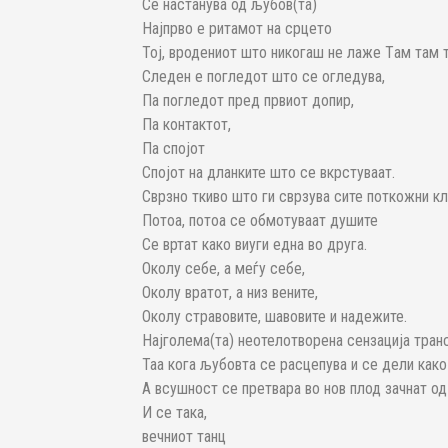
Се настанува од љубов(та)
Најпрво е ритамот на срцето
Тој, вродениот што никогаш не лаже Тaм там т
Следен е погледот што се огледува,
Па погледот пред првиот допир,
Па контактот,
Па спојот
Спојот на дланките што се вкрстуваат.
Сврзно ткиво што ги сврзува сите поткожни к
Потоа, потоа се обмотуваат душите
Се вртат како виуги една во друга.
Околу себе, а меѓу себе,
Околу вратот, а низ вените,
Околу стравовите, шавовите и надежите.
Најголема(та) неотелотворена сензација тра
Таа кога љубовта се расцепува и се дели како
А всушност се претвара во нов плод зачнат од
И се така,
вечниот танц