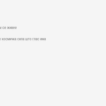
им се живее
ку космичка сила што глас има