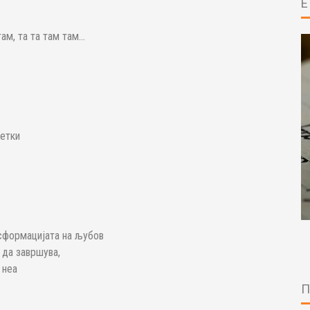
ам, та та там там…
летки
нсформацијата на љубов
 да завршува,
 неа