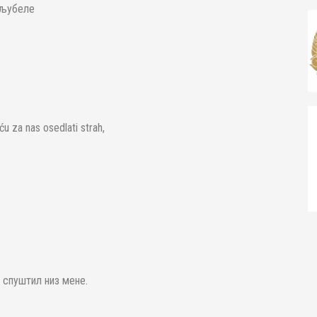
 љубеле
ću za nas osedlati strah,
 спуштил низ мене.