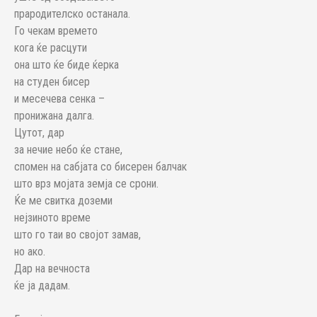
прародителско останала.
Го чекам времето
кога ќе расцути
она што ќе биде ќерка
на студен бисер
и месечева сенка –
пронижана далга.
Цутот, дар
за нечие небо ќе стане,
спомен на сабјата со бисерен балчак
што врз мојата земја се срони.
Ќе ме свитка доземи
нејзиното време
што го таи во својот замав,
но ако.
Дар на вечноста
ќе ја дадам.