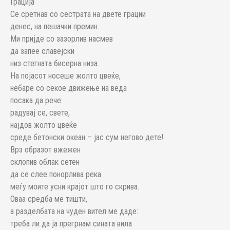
Грација
Се сретнав со сестрата на двете грации
денес, на пешачки премин.
Ми пријде со зазорлив насмев
да запее славејски
низ стегната бисерна низа.
На појасот носеше жолто цвеќе,
небаре со секое движење на веда
посака да рече:
радувај се, свете,
најдов жолто цвеќе
среде бетонски океан – јас сум негово дете!
Врз образот вжежен
склопив облак сетен
да се слее понорлива река
меѓу моите усни крајот што го скрива.
Оваа средба ме тишти,
а разделбата на чуден вител ме даде:
треба ли да ја прегрнам сината вила