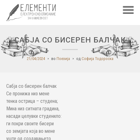
Главн
САБЈА СО БИСЕРЕН БАЛЧАК
21/04/2024
во
Поезија
од
Софија Тодороска
Сабја со бисерен балчак
Се пронижа низ мене
тенка острица – студена;
Мина низ ситната градина,
насади целувки студенило:
ги покри своите бисери
со земјата која во мене
уште од создавањето