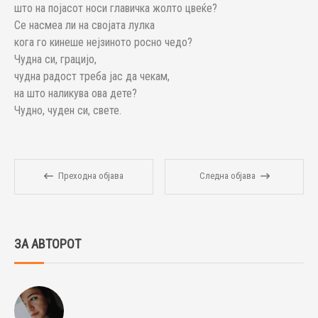
што на појасот носи главичка жолто цвеќе?
Се насмеа ли на својата лулка
кога го кинеше нејзиното росно чедо?
Чудна си, грацијо,
чудна радост треба јас да чекам,
на што наликува ова дете?
Чудно, чуден си, свете.
Преходна објава
Следна објава
ЗА АВТОРОТ