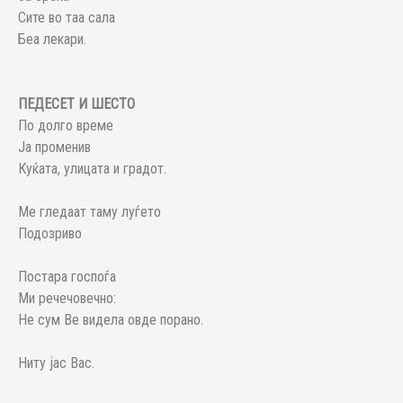
Сите во таа сала
Беа лекари.
ПЕДЕСЕТ И ШЕСТО
По долго време
Ја променив
Куќата, улицата и градот.
Ме гледаат таму луѓето
Подозриво
Постара госпоѓа
Ми речечовечно:
Не сум Ве видела овде порано.
Ниту јас Вас.