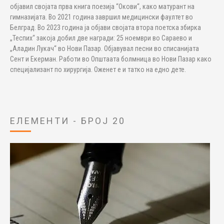
објавил својата прва книга поезија “Окови“, како матурант на
гимназијата. Во 2021 година завршил медицински фаултет во
Белград. Во 2023 година ја објави својата втора поетска збирка
„Теспих“ закоја добил две награди: 25 ноември во Сараево и
„Аладин Лукач“ во Нови Пазар. Објавувал песни во списанијата
Сент и Екерман. Работи во Општаата болмница во Нови Пазар како
специјализант по хирургија. Оженет е и татко на едно дете.
ЕЛЕМЕНТИ - БРОЈ 20