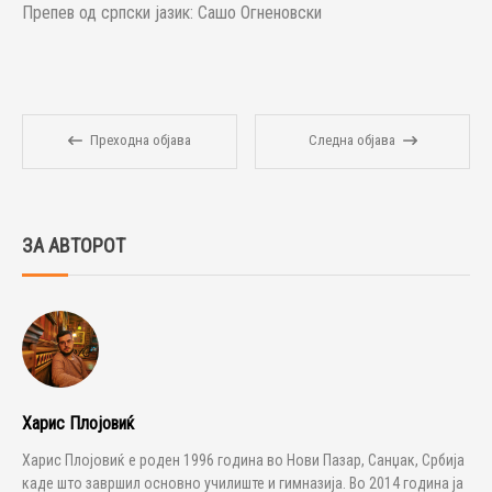
Препев од српски јазик: Сашо Огненовски
Преходна објава
Следна објава
ЗА АВТОРОТ
Харис Плојовиќ
Харис Плојовиќ е роден 1996 година во Нови Пазар, Санџак, Србија
каде што завршил основно училиште и гимназија. Во 2014 година ја