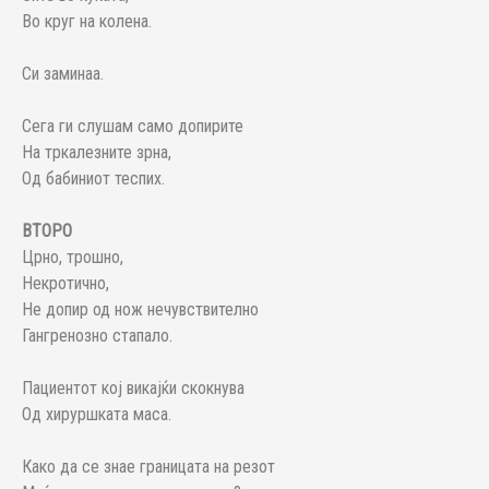
Во круг на колена.
Си заминаа.
Сега ги слушам само допирите
На тркалезните зрна,
Од бабиниот теспих.
ВТОРО
Црно, трошно,
Некротично,
Не допир од нож нечувствително
Гангренозно стапало.
Пациентот кој викајќи скокнува
Од хируршката маса.
Како да се знае границата на резот