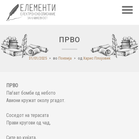
Главн
ПРВО
31/01/2025
во
Поезија
од
Харис Плојовиќ
ПРВО
Паѓаат бомби од небото
Авиони кружат околу ргадот.
Соседот на терасата
Прави кругови од чад,
Сите во куќата,