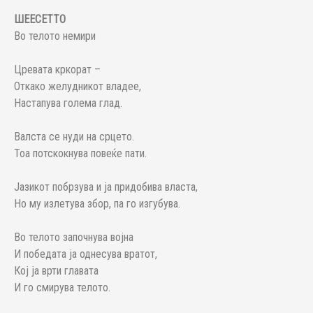
ШЕЕСЕТТО
Во телото немири
Цревата кркорат –
Откако желудникот владее,
Настапува голема глад.
Валста се нуди на срцето.
Тоа потскокнува повеќе пати.
Јазикот побрзува и ја придобива власта,
Но му излетува збор, па го изгубува.
Во телото започнува војна
И победата ја однесува вратот,
Кој ја врти главата
И го смирува телото.