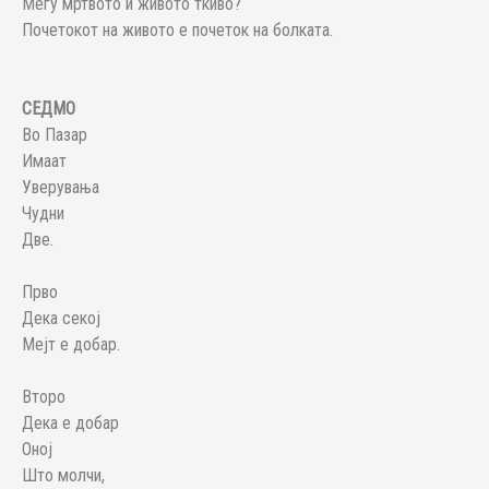
Меѓу мртвото и живото ткиво?
Почетокот на живото е почеток на болката.
СЕДМО
Во Пазар
Имаат
Уверувања
Чудни
Две.
Прво
Дека секој
Мејт е добар.
Второ
Дека е добар
Оној
Што молчи,