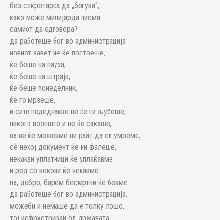
без секретарка да „богува“,
како може милијарда писма
самиот да одговора?
да работеше бог во администрација
новиот завет не ќе постоеше,
ќе беше на пауза,
ќе беше на штрајк,
ќе беше понеделник,
ќе го мрзеше,
и сите подеднакво не ќе ги љубеше,
никого воопшто и не ќе сакаше,
па не ќе можевме ни раат да си умреме,
сѐ некој документ ќе ни фалеше,
некакви уплатници ќе уплаќавме
и ред со векови ќе чекавме.
па, добро, барем бесмртни ќе бевме.
да работеше бог во администрација,
можеби и немаше да е толку лошо,
тој исфрустриран од државата,