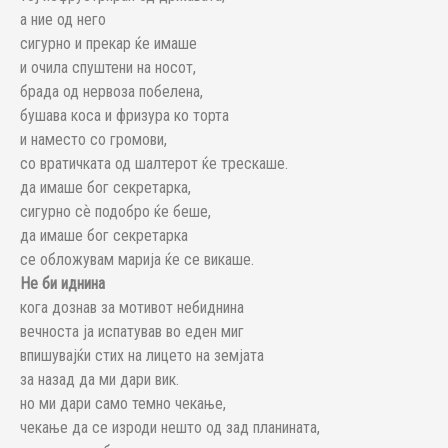
а ние од него
сигурно и прекар ќе имаше
и очила спуштени на носот,
брада од нервоза побелена,
бушава коса и фризура ко торта
и наместо со громови,
со вратичката од шалтерот ќе трескаше.
да имаше бог секретарка,
сигурно сѐ подобро ќе беше,
да имаше бог секретарка
се обложувам марија ќе се викаше.
Не би иднина
кога дознав за мотивот небиднина
вечноста ја испатував во еден миг
впишувајќи стих на лицето на земјата
за назад да ми дари вик.
но ми дари само темно чекање,
чекање да се изроди нешто од зад планината,