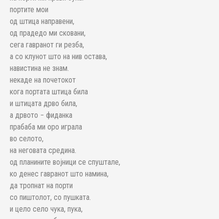
портите мои
од штица направени,
од прадедо ми сковани,
сега гавранот ги резба,
а со клунот што на нив остава,
навистина не знам.
некаде на почетокот
кога портата штица била
и штицата дрво била,
а дрвото − фиданка
прабаба ми оро играла
во селото,
на неговата средина.
од планините војници се спуштале,
ко денес гавранот што намина,
да тропнат на порти
со пиштолот, со пушката.
и цело село чука, пука,