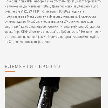
Конески“ при УКИМ. Авторка е на стихозбирките „Разговорите што
не можевме да ги имаме“ (2021, Дата песнопој) и „Омарнина што
омалаксува“ (2023, ПНВ Публикации). Во 2022 година ја
претставуваше Македонија на Интернационалната филозофска
олимпијада во Лисабон. Учествувала на „Скопскиот поетски
фестивал“, како и на повеќе поетски читања, меѓу кои: „Отскочна
даска“ при СПФ, „Поетска епизода“ и „Добри гости“. Нејзини песни
се препеани на српски јазик. Членка е на организацискиот одбор
на Скопскиот поетски фестивал.
ЕЛЕМЕНТИ - БРОЈ 20