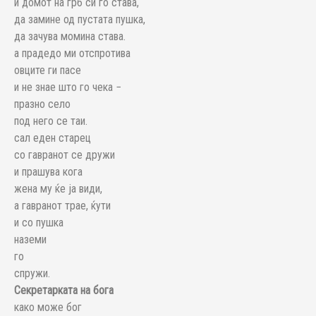
и домот на грб си го става,
да замине од пустата пушка,
да зачува момина става.
а прадедо ми отспротива
овците ги пасе
и не знае што го чека −
празно село
под него се таи.
сал еден старец
со гавранот се дружи
и прашува кога
жена му ќе ја види,
а гавранот трае, ќути
и со пушка
наземи
го
спружи.
Секретарката на бога
како може бог