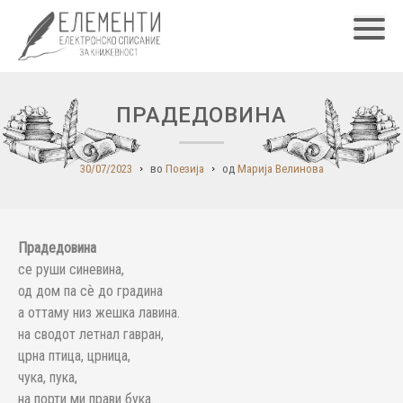
Главн
ПРАДЕДОВИНА
30/07/2023
во
Поезија
од
Марија Велинова
Прадедовина
се руши синевина,
од дом па сѐ до градина
а оттаму низ жешка лавина.
на сводот летнал гавран,
црна птица, црница,
чука, пука,
на порти ми прави бука.