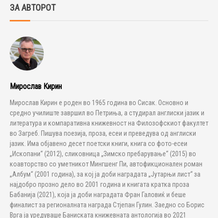
ЗА АВТОРОТ
Мирослав Кирин
Мирослав Кирин е роден во 1965 година во Сисак. Основно и
средно училиште завршил во Петриња, а студирал англиски јазик и
литература и компаративна книжевност на Филозофскиот факултет
во Загреб. Пишува поезија, проза, есеи и преведува од англиски
јазик. Има објавено десет поетски книги, книга со фото-есеи
„Ископани“ (2012), сликовница „Зимско пребарување“ (2015) во
коавторство со уметникот Мингшенг Пи, автофикционален роман
„Албум“ (2001 година), за кој ја доби наградата „Јутарњи лист“ за
најдобро прозно дело во 2001 година и книгата кратка проза
Бабанија (2021), која ја доби наградата Фран Галовиќ и беше
финалист за регионалната награда Стјепан Гулин. Заедно со Борис
Врга ја уредуваше Баниската книжевната антологија во 2021