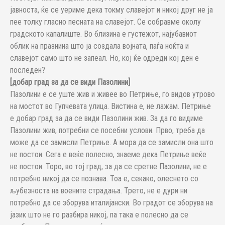
јавноста, ќе се уериме дека токму славејот и никој друг не ја
пее толку гласно песната на славејот. Се собравме околу
градското капалиште. Во близина е густежот, најубавиот
облик на празнина што ја создала војната, паѓа ноќта и
славејот само што не запеал. Но, кој ќе одреди кој ден е
последен?
[добар град за да се види Пазолини]
Пазолини е се уште жив и живее во Петриње, го видов утрово
на мостот во Гупчевата улица. Вистина е, не лажам. Петриње
е добар град за да се види Пазолини жив. За да го видиме
Пазолини жив, потребни се посебни услови. Прво, треба да
може да се замисли Петриње. А мора да се замисли она што
не постои. Сега е веќе полесно, знаеме дека Петриње веќе
не постои. Торо, во тој град, за да се сретне Пазолини, не е
потребно никој да се познава. Тоа е, секако, олеснето со
љубезноста на воените страдања. Трето, не е дури ни
потребно да се зборува италијански. Во градот се зборува на
јазик што не го разбира никој, па така е полесно да се