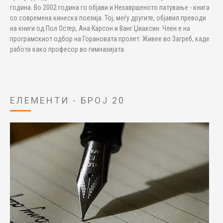
година. Во 2002 година го објави и Незавршеното патување - книга
со современа кинеска поезија. Тој, меѓу другите, објавил преводи
на книги од Пол Остер, Ана Карсон и Ванг Џиаксин. Член е на
програмскиот одбор на Горановата пролет. Живее во Загреб, каде
работи како професор во гимназијата.
ЕЛЕМЕНТИ - БРОЈ 20