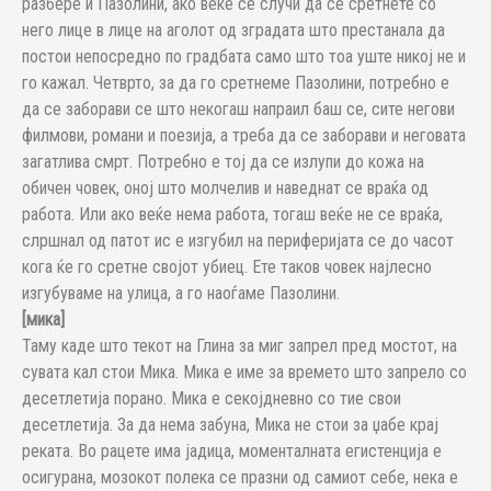
разбере и Пазолини, ако веќе се случи да се сретнете со
него лице в лице на аголот од зградата што престанала да
постои непосредно по градбата само што тоа уште никој не и
го кажал. Четврто, за да го сретнеме Пазолини, потребно е
да се заборави се што некогаш напраил баш се, сите негови
филмови, романи и поезија, а треба да се заборави и неговата
загатлива смрт. Потребно е тој да се излупи до кожа на
обичен човек, оној што молчелив и наведнат се враќа од
работа. Или ако веќе нема работа, тогаш веќе не се враќа,
слршнал од патот ис е изгубил на периферијата се до часот
кога ќе го сретне својот убиец. Ете таков човек најлесно
изгубуваме на улица, а го наоѓаме Пазолини.
[мика]
Таму каде што текот на Глина за миг запрел пред мостот, на
сувата кал стои Мика. Мика е име за времето што запрело со
десетлетија порано. Мика е секојдневно со тие свои
десетлетија. За да нема забуна, Мика не стои за џабе крај
реката. Во рацете има јадица, моменталната егистенција е
осигурана, мозокот полека се празни од самиот себе, нека е