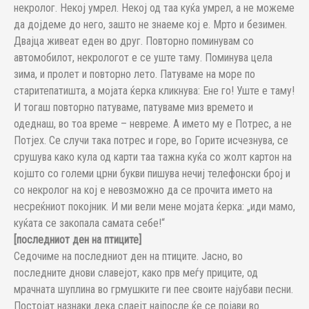
некролог. Некој умрел. Некој од таа куќа умрел, а не можеме
да дојдеме до него, зашто не знаеме кој е. Мрто и безимен.
Двајца живеат еден во друг. Повторно поминувам со
автомобилот, некрологот е се уште таму. Поминува цела
зима, и пролет и повторно лето. Патуваме на море по
старитепатишта, а мојата ќерка кликнува: Ене го! Уште е таму!
И тогаш повторно патуваме, патуваме миз времето и
одеднаш, во тоа време – невреме. А името му е Потрес, а не
Потјех. Се случи така потрес и горе, во Горите исчезнува, се
срушува како кула од карти таа тажна куќа со жолт картон на
којшто со големи црни букви пишува нечиј телефонски број и
со некролог на кој е невозможно да се прочита името на
несреќниот покојник. И ми вели мене мојата ќерка: „иди мамо,
куќата се закопала самата себе!“
[последниот ден на птиците]
Седочиме на последниот ден на птиците. Јасно, во
последните днови славејот, како прв меѓу приците, од
мрачната шуплина во грмушките ги пее своите најубави песни.
Постојат назнаки дека слаејт најпосле ќе се појави во