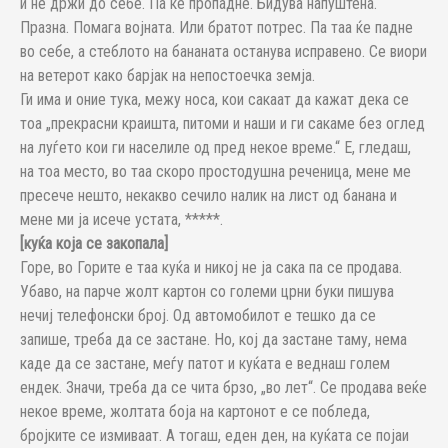
и не држи до себе. Па ќе пропадне. Бидува напуштена.
Празна. Помага војната. Или братот потрес. Па таа ќе падне
во себе, а стеблото на бананата останува исправено. Се виори
на ветерот како барјак на непостоечка земја.
Ги има и оние тука, межу носа, кои сакаат да кажат дека се
тоа „прекрасни краишта, питоми и наши и ги сакаме без оглед
на луѓето кои ги населиле од пред некое време.“ Е, гледаш,
на тоа место, во таа скоро простодушна реченица, мене ме
пресече нешто, некакво сечило налик на лист од банана и
мене ми ја исече устата, *****.
[куќа која се закопала]
Горе, во Горите е таа куќа и никој не ја сака па се продава.
Убаво, на парче жолт картон со големи црни буки пишува
нечиј телефонски број. Од автомобилот е тешко да се
запише, треба да се застане. Но, кој да застане таму, нема
каде да се застане, меѓу патот и куќата е веднаш голем
ендек. Значи, треба да се чита брзо, „во лет“. Се продава веќе
некое време, жолтата боја на картонот е се побледа,
бројките се измиваат. А тогаш, еден ден, на куќата се појаи