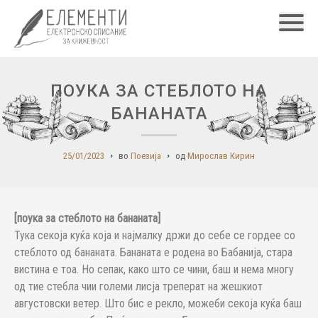
Главн
ПОУКА ЗА СТЕБЛОТО НА
БАНАНАТА
25/01/2023
во
Поезија
од
Мирослав Кирин
[поука за стеблото на бананата]
Тука секоја куќа која и најмалку држи до себе се гордее со
стеблото од бананата. Бананата е родена во Бабанија, стара
вистина е тоа. Но сепак, како што се чини, баш и нема многу
од тие стебла чии големи лисја треперат на жешкиот
августовски ветер. Што бис е рекло, можеби секоја куќа баш