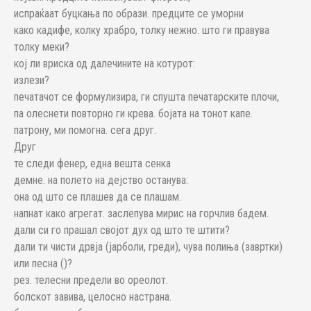
испраќаат буцкања по образи. предците се уморни
како кадифе, колку храбро, толку нежно. што ги правува
толку меки?
кој ли вриска од далечините на котурот:
излези?
печатачот се формулизира, ги спушта печатарските плочи,
па олеснeти повторно ги крева. бојата на тонот капe.
пaтрону, ми помогна. сега друг.
Друг
те следи фенер, една вешта сенка
демне. на полето на дејство останува:
она од што се плашев да се плашам.
напнат како агрегат. заслепува мирис на горчлив бадем.
дали си го прашал својот дух од што те штити?
дали ти чисти дрвја (јарболи, греди), чува полиња (завртки)
или песна ()?
рез. телесни предели во ореолот.
болскот завива, целосно настрана.