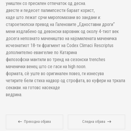
уништен со пресилен отпечаток од десна.
двесте и педесет палимпсести бараат корист,
каде што лежат срчи миропомазани во зандани и:
староетиопски превод на Галеновите „Едноставни дроги“
мени издлабено од девонски варовник од околу 4-тиот век
досега непознато мачеништво на најомилената маченичка
исчезнатиот 18-ти фрагмент на Codex Climaci Rescriptus
дополнително евангелие по Катарина
филозофски мантили во тренд на сезонски trenches
маченички венец што се гаси на high noon.
формата, сè уште во оригинален повез, ги изнесува
четирите бели стиха надвор од строфата, во куфери на тркала
секакви. на готовс насекаде
ведрина.
Преходна објава
Следна објава