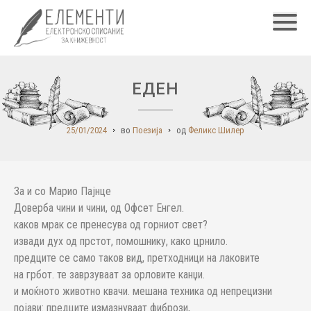
Главн
ЕДЕН
25/01/2024
во
Поезија
од
Феликс Шилер
За и со Марио Пајнце
Доверба чини и чини, од Офсет Енгел.
каков мрак се пренесува од горниот свет?
извади дух од прстот, помошнику, како црнило.
предците се само таков вид, претходници на лаковите
на грбот. те заврзуваат за орловите канџи.
и моќното животно квачи. мешана техника од непрецизни
појави: предците измазнуваат фибрози,