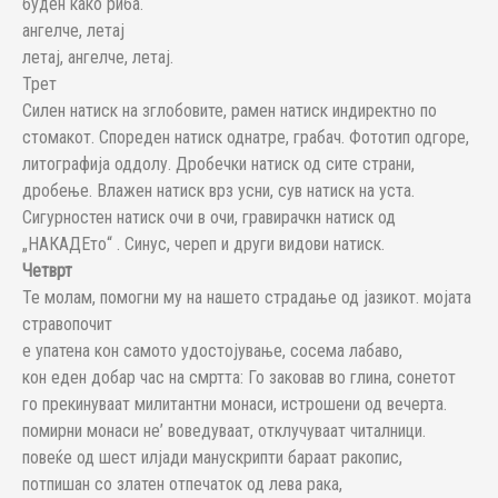
буден како риба.
ангелче, летај
летај, ангелче, летај.
Трет
Силен натиск на зглобовите, рамен натиск индиректно по
стомакот. Спореден натиск однатре, грабач. Фототип одгоре,
литографија оддолу. Дробечки натиск од сите страни,
дробење. Влажен натиск врз усни, сув натиск на уста.
Сигурностен натиск очи в очи, гравирачкн натиск од
„НАКАДЕто“ . Синус, череп и други видови натиск.
Четврт
Te молaм, помогни му на нашето страдање од јазикот. мојата
стравопочит
е упатена кон самото удостојување, сосема лабаво,
кон еден добар час на смртта: Го заковав во глина, сонетот
го прекинуваат милитантни монаси, истрошени од вечерта.
помирни монаси не’ воведуваат, отклучуваат читалници.
повеќе од шест илјади манускрипти бараат ракопис,
потпишан со златен отпечаток од лева рака,