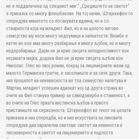
не е поддалечена од следниот миг.“ „Средиштето на светот“
е приказна со многу флешбекови. На тој начин, Штајнхефел го
споредува минатото со посакувата иднина, но и со
стварноста која на младиот Фил, но и на целото негово
семсјство му носи многу недоумици и напнатости. Визибл е
катче во кое има многу разбирање и многу љубов, но и многу
недорзбирање. Дајан не ја крие својата неподносливост кон
нејзината мајка, додека Фил не ја крие својата љубов кон
Николас. Глес во овој роман, покрај за лицемерните жени од
малото Германско гратче, е засолниште и за сите други. Така,
низ процепот на неизвесноста во тоа семејство налетува и
Мартин, младиот успешен адвокат кој од друга страна во
очите на Фил станува пример за самодоверба и стаменост, а
во очите на Глес првата вистинска љубов и првото
пристаниште на сериозноста. Штајнхефел во текот на целата
приказна и низ споредби, но и низ искуствата на ликовите
споредува два паралелни светови: светот на невиноста и
лесноверноста и светот на лицемерието и подлоста.