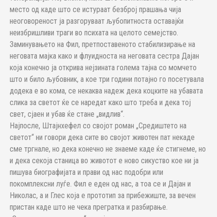
место од каде што се истураат безброј прашања чија
неоговореност ја разгоруваат љубопитноста оставајќи
неизбришливи траги во психата на целото семејство.
Заминувањето на Фил, претпоставеното стабилизирање на
неговата мајка како и флуидноста на неговата сестра Дајан
која конечно ја открива нејзината голема тајна со момчето
што и било љубовник, а кое три години потајно го посетувала
додека е во кома, се некаква надеж дека коцките на убавата
слика за светот ќе се наредат како што треба и дека тој
свет, сјаен и убав ќе стане „видлив“.
Најпосле, Штајнхефел со својот роман „Средиштето на
светот“ ни говори дека сите во својот животен пат некаде
сме тргнале, но дека конечно не знаеме каде ќе стигнеме, но
и дека секоја станица во животот е ново сикуство кое ни ја
пишува биографијата и прави од нас подобри или
покомплексни луѓе. Фил е еден од нас, а тоа се и Дајан и
Николас, а и Глес која е прототип за прибежиште, за вечен
пристан каде што не чека прегратка и разбирање.