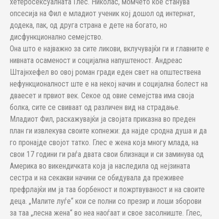
хетеросексуалната Глес. Николас, момчето кое станува
опсесија на Фил е младиот ученик кој дошол од интернат,
додека, пак, од друга страна е дете на богато, но
дисфункционално семејство.
Она што е најважно за сите ликови, вклучувајќи ги и главните е
нивната осаменост и социјална напуштеност. Андреас
Штајнхефел во овој роман гради еден свет на општествена
нефункционалност ште е на некој начин и социјална болест на
дваесет и првиот век. Секое од овие семејства има своја
болка, сите се свиваат од различен вид на страдање.
Младиот Фил, раскажувајќи ја својата приказна во преден
план ги извлекува своите копнежи: да најде сродна душа и да
го пронајде својот татко. Глес е жена која многу млада, на
свои 17 години ги раѓа двата свои близнаци и си заминува од
Америка во викендичката која ја наследила од нејзината
сестра и на секакви начини се обидувала да преживее
префрлајќи им ја таа борбеност и пожртвуваност и на своите
деца. „Малите луѓе“ кои се полни со презир и лоши зборови
за таа „лесна жена“ во неа наоѓаат и свое засолниште. Глес,