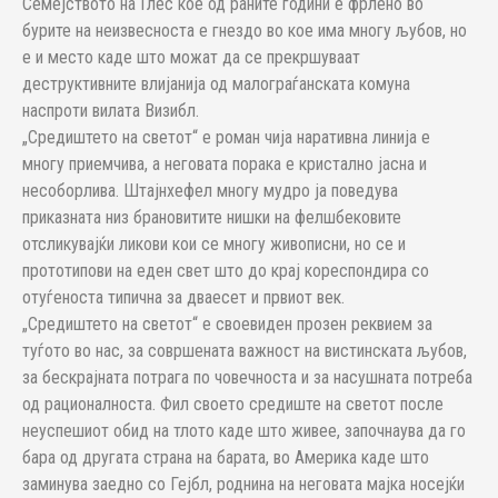
Семејството на Глес кое од раните години е фрлено во
бурите на неизвесноста е гнездо во кое има многу љубов, но
е и место каде што можат да се прекршуваат
деструктивните влијанија од малограѓанската комуна
наспроти вилата Визибл.
„Средиштето на светот“ е роман чија наративна линија е
многу приемчива, а неговата порака е кристално јасна и
несоборлива. Штајнхефел многу мудро ја поведува
приказната низ брановитите нишки на фелшбековите
отсликувајќи ликови кои се многу живописни, но се и
прототипови на еден свет што до крај кореспондира со
отуѓеноста типична за дваесет и првиот век.
„Средиштето на светот“ е своевиден прозен реквием за
туѓото во нас, за совршената важност на вистинската љубов,
за бескрајната потрага по човечноста и за насушната потреба
од рационалноста. Фил своето средиште на светот после
неуспешиот обид на тлото каде што живее, започнаува да го
бара од другата страна на барата, во Америка каде што
заминува заедно со Гејбл, роднина на неговата мајка носејќи