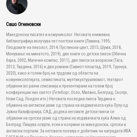
Сашо Огненовски
Македонски писател и комуниколог. Неговата книжевна
библиографија вклучува пет поетски книги (Лавина, 1995;
Плодовите на пеколот, 2014; Пустински цвет, 2015; Шума, 2018;
Менување на минатото, 2019), две книги со детски пиеси (Обична
бајка, 2002; Магичен компас, 2011), две пиеси за возрасни (Тага,
2012; Тврдина, 2016) и два романи (Сивиот плоштад, 2019; Турнеја,
2020), како и голем број на трудови од областа на
комуникологијата, семиотиката, мултикултурализмот, театарот
објавени во разни списанија и презентирани на голем број
конференции низ светот (Гетеборг, Осло, Милано, Белград, Скопје,
Нови Сад, Лондон итн.) Неговата последна пиеса Тврдина е
објавена на англиски јазик од страна на издавачката куќа Лулу од
Јужна Калифорнија, САД, додека неговите детски пиеси се
објавени на српски јазик од страна на издавачката куќа Алма од
Белград. Пишува осврти, есеи и колумни за македонски, српски и
англиски портали. За неговата поезија е добитник на наградата ИВА