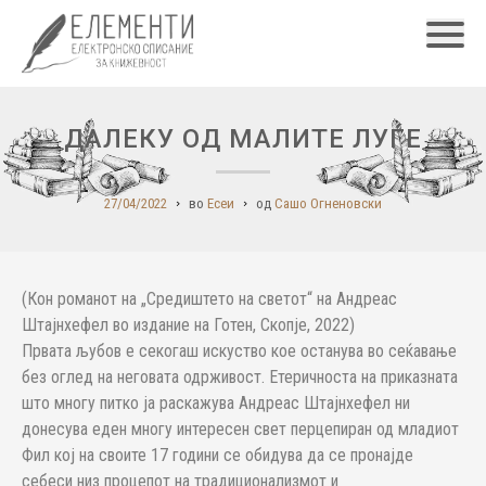
Главн
ДАЛЕКУ ОД МАЛИТЕ ЛУЃE
27/04/2022
во
Есеи
од
Сашо Огненовски
(Кон романот на „Средиштето на светот“ на Андреас
Штајнхефел во издание на Готен, Скопје, 2022)
Првата љубов е секогаш искуство кое останува во сеќавање
без оглед на неговата одрживост. Етеричноста на приказната
што многу питко ја раскажува Андреас Штајнхефел ни
донесува еден многу интересен свет перцепиран од младиот
Фил кој на своите 17 години се обидува да се пронајде
себеси низ процепот на традиционализмот и