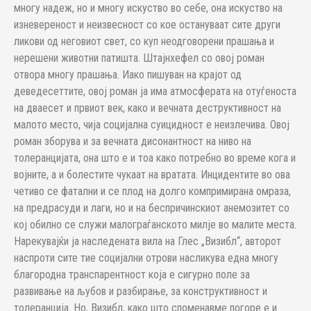
многу надеж, но и многу искуство во себе, она искуство на
изневереност и неизвесност со кое остануваат сите други
ликови од неговиот свет, со куп неодговорени прашања и
нерешени животни патишта. Штајнхефел со овој роман
отвора многу прашања. Иако пишуван на крајот од
деведесеттите, овој роман ја има атмосферата на отуѓеноста
на дваесет и првиот век, како и вечната деструктивност на
малото место, чија социјална суицидност е неизлечива. Овој
роман зборува и за вечната дисонантност на ниво на
толеранцијата, она што е и тоа како потребно во време кога и
војните, а и болестите чукаат на вратата. Инцидентите во ова
четиво се фатални и се плод на долго компримирана омраза,
на предрасуди и лаги, но и на беспричинскиот анемозитет со
кој обилно се служи малограѓанското милје во малите места.
Нарекувајќи ја наследената вила на Глес „Визибл“, авторот
наспроти сите тие социјални отрови насликува една многу
благородна транспарентност која е сигурно поле за
развивање на љубов и разбирање, за конструктивност и
толеранција. Но, Визибл, како што споменавме погоре е и