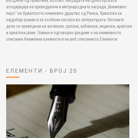
БОГДАНИ од Приштина, Косово, наградата на Црногорската
асоцијација на преведувачи и меѓународната награда „Книжевно
перо“ на Хрватското книжевно друштво од Риека, Хрватска за
најдобар роман и за особени заслуги во литературата. Неговите
дела се преведени на англиски, српски, албански, индиски, арапски
и хрватски јазик. Главен и одговорен уредник е на книжевното
списание Книжевни елементи и на веб списанието Елементи.
ЕЛЕМЕНТИ - БРОЈ 20