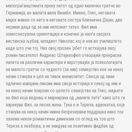
малограѓанштината преку патот од едно малечко гратче во
Германија, во малата вила Визибл. Имено, Глес, неговата
мајка живее со него и неговата сестра близначка Дајан, две
нејзини деца од за нив непознат татко. Фил има
хомосексуална ориентација и конечно ја наоѓа својата
вистинска љубов, младиот Николас кој е нов во училиштето
каде што учи тој. Низ овој прозен ‘рбет го исткајува овој
роман писателот Андреас Штајнхофел отворајќи прекрасна
палета на различни карактери и вкрстувајќи ја психологијата
на малото гратче со чудното (за нив) семејство кое на некој
начин станува и цел на тивок анемозитет. Секоја од овие
одлично извајани ликови има своја историја и секој од нив е
на некој начин поврзан со целото семејство на Глес, мајката
на Фил која веднаш е маркирана од „малите луѓе“ како што ги
нарекува Фил, за лесна жена. Тука е и Тереза, адвокатка, која
станува на некој начин нивна безрезервна поддршка иако тоа
зазема некои романтични димензии со оглед на тоа што
Тереза а лезбејка, а не наидува на позитивен фидбек од