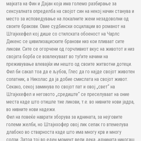
мајката на Фин и Дајан која има големо разбирање за
сексуалната определба на својот син на некој начин станува и
место за исповедување на локалните жени незадоволни од
своите бракови. Овие судбински осцилации во романот на
Штајнхефел кој дише со стилската обоеност на Чарлс
Дикенс се цивилизациските бранови низ кои пливаат сите
ликови. Сите се огорчени од горчливиот вкус на животот и низ
својата борба се вовлекуваат во туѓите начини на
преживување влевајќи им нешто од своите житвотни дотеци.
Фил би сакал тоа да е љубов, Глес да го најде својот животен
сопатник, а Николас да ја добие смислата на својот живот.
Секако, секој заминува по својот пат и овој „свет“ на
Штајнхефел и неговото „средиште“ се преселуваат на оние
места каде што отишле тие ликови, т.е. во нивните нови јадра,
во нивните нови надежи.
Фил на повеќе наврати зборува за иднината, за нејговите
големи желби, но Штајнхофер овој лик сепак го втемелува
длабоко во стварноста каде што има многу крв и многу
солзи. Затоа тој во еден момент вели дека „иднината никогаш