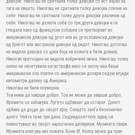
девојче. Никогаш не сретнала толку девојки со ист израз на
тага на лицето. Никогаш не сретнала толку девојки слични на
себе. Никогаш не сретнала толку други девојки различни од
себе. Никогаш не делела соба со три други девојки и ги
гледала како од француски собарки се претвораат во
американски девојки од југот или во југословенски девојки
од брегот или австриски девојки од ридот. Никогаш дотогаш
не видела девојка со црна боја на кожата и бели дланки,
Никогап претходно не видела избричена пичка. Никогаш толку
силно не насетувала катастрофа иако се околу неа беше
американски сон платен со американски долари седум илјади
километри далеку од Америка.
Никогаш не била поуморна.
Тоа нема да заврши добро. Тоа не може да заврши добро.
Времето се забавува. Луѓето одбиваат да остарат. Денот
одбива да дојде до својот крај. Сонцето заоѓа бесконечно
долго. Ноќта трае три дена. Седумдесеттите одвај се
поместуваат во својот наркотичен делириум. Музиката свири.
Музиката влегува низ кожата. Бони М. Колку може да трае