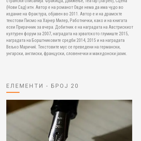
странски списанија: Фракицја, Движење, Театар (Загреб), Сцена
(Нови Сад) итн. Автор е на романот Овде нема да има чудо во
издание на Фрактура, објавен во 2011. Автор е и на драмскте
текстови Писмо на Хајнер Милер, Работнички, како и на книгата
есеи Прирачник за вчера. Добитник е на наградата на Австрискиот
културен форум за 2007, наградата на хрватското глумиште 2015,
наградата на Борштниковите средби 2014, 2015 и на наградата
Вељко Маричиќ. Текстовите мус се преведени на германски,
унгарски, англиски, француски, словенечки и македонски јазик.
ЕЛЕМЕНТИ - БРОЈ 20