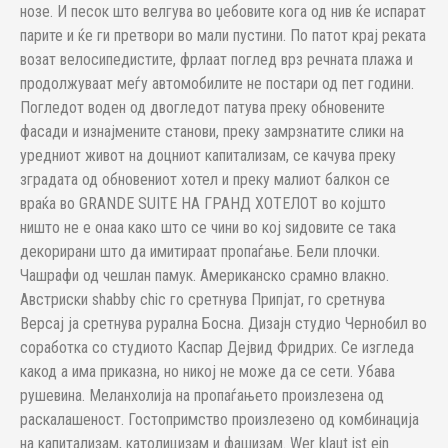
нозе. И песок што велгува во џебовите кога од нив ќе испарат
парите и ќе ги претвори во мали пустини. По патот крај реката
возат велосипедистите, фрлаат поглед врз речната плажа и
продолжуваат меѓу автомобилите не постари од пет години.
Погледот воден од двогледот патува преку обновените
фасади и изнајмените станови, преку замрзнатите слики на
уредниот живот на доцниот капитализам, се качува преку
зградата од обновениот хотел и преку малиот балкон се
враќа во GRANDE SUITE НА ГРАНД ХОТЕЛОТ во којшто
ништо не е онаа како што се чини во кој ѕидовите се така
декорирани што да имитираат пропаѓање. Бели плочки.
Чашрафи од чешлан памук. Американско срамно влакно.
Австриски shabby chic го сретнува Припјат, го сретнува
Версај ја сретнува рурална Босна. Дизајн студио Чернобил во
соработка со студиото Каспар Дејвид Фридрих. Се изгледа
какод а има приказна, но никој не може да се сети. Убава
рушевина. Меланхолија на пропаѓањето произлезена од
раскалашеност. Гостопримство произлезено од комбинација
на капитализам, католицизам и фашизам. Wer klaut ist ein