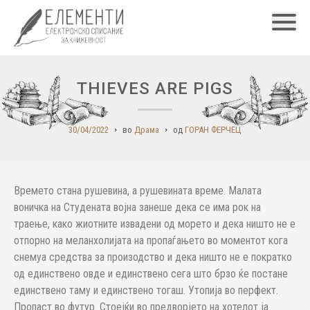
Главн
THIEVES ARE PIGS
30/04/2022
во
Драма
од
ГОРАН ФЕРЧЕЦ
Времето стана рушевина, а рушевината време. Малата
воничка на Студената војна занеше дека се има рок на
траење, како жиотните извадени од морето и дека ништо не е
отпорно на меланхолијата на пропаѓањето во моментот кога
снемуа средства за произодство и дека ништо не е пократко
од единствено овде и единствено сега што брзо ќе постане
единствено таму и единствено тогаш. Утопија во перфект.
Пропаст во футур. Стоејќи во предворјето на хотелот ја