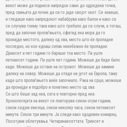
векот може да поднесе напредок само до одредена точка,
пред свињата да почне да си го јаде својот окот. Се знаеше,
и гледаше како напредокот набабрува како балон и како се
се случува токму така како што требало да се случи, а тогаш,
пред да започне пропаѓањето, сфатид ека мора да го
пронајде местото, далеку од ова, место што ќе пропадне
последно, но кое еднаш сепак неизбежно ќе пропадне.
Дваесет и пет години го бараше тоа место. Па уште
петнаесет години. Па уште пет години. Можеше да биде било
каде. Можеше да остане на островот. Можеше да замине
далеку на север. Можеше да отиде на југот на Европа, таму
каде што пропаѓањето веќе започнало. Рака на срце, можеше
да пронајде и подобро и поевтино место од ова.
Се што беше зад неа, сега е повторно пред неа.
Хронологијата на векот се повторува секои осум години,
секои седум емсеци, секои неколку часа, секои петнаесет
минути. Секои три минути. Ја следи како здодевен комарец.
Посотјани облетувања. Четиринаесеттата. Триесет и