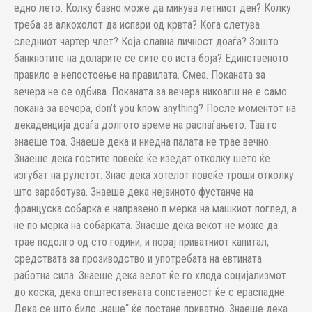
едно лето. Колку бавно може да минува летниот ден? Колку
треба за алкохолот да испари од крвта? Кога слетува
следниот чартер члет? Која славна личност доаѓа? Зошто
банкнотите на доларите се сите со иста боја? Единственото
правило е непостоење на правилата. Смеа. Поканата за
вечера не се одбива. Поканата за вечера никоагш не е само
покана за вечера, don’t you know anything? После моментот на
декаденција доаѓа долгото време на распаѓањето. Таа го
знаеше тоа. Знаеше дека и ниедна палата не трае вечно.
Знаеше дека гостите повеќе ќе изедат отколку шето ќе
изгубат на рулетот. Знае дека хотелот повеќе троши отколку
што заработува. Знаеше дека нејзиното фустанче на
француска собарка е направено п мерка на машкиот поглед, а
не по мерка на собарката. Знаеше дека векот не може да
трае подолго од сто години, и порај приватниот капитал,
средствата за прозиводство и употребата на евтината
работна сила. Знаеше дека велот ќе го хлода социјализмот
до коска, дека општествената сопственост ќе с ераспадне.
Дека се што било „наше“ ќе постане приватно. Знаеше дека