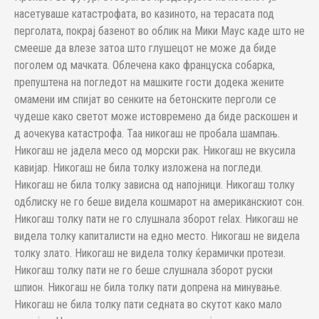
насетуваше катастрофата, во казиното, на терасата под
перголата, покрај базенот во облик на Мики Маус каде што не
смееше да влезе затоа што глушецот не може да биде
поголем од мачката. Облечена како француска собарка,
препуштена на погледот на машките гости додека жените
омамени им спијат во сенките на бетонските перголи се
чудеше како светот може истовремено да биде раскошен и
д аочекува катастрофа. Таа никогаш не пробала шампањ.
Никогаш не јадела месо од морски рак. Никогаш не вкусила
кавијар. Никогаш не била толку изложена на погледи.
Никогаш не била толку зависна од напојници. Никогаш толку
одблиску не го беше видела кошмарот на американскиот сон.
Никогаш толку пати не го слушнала зборот relax. Никогаш не
видела толку капиталисти на едно место. Никогаш не видела
толку злато. Никогаш не видела толку ќерамички протези.
Никогаш толку пати не го беше слушнала зборот руски
шпион. Никогаш не била толку пати допрена на минување.
Никогаш не била толку пати седната во скутот како мало