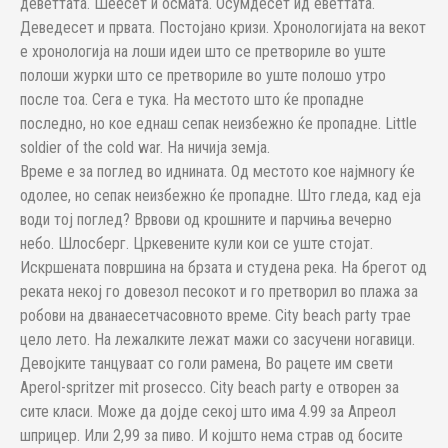
деветтата. Шеесет и осмата. Осумдесет ид еветтата.
Деведесет и првата. Постојано кризи. Хронологијата на векот
е хронологија на лоши идеи што се претвориле во уште
полоши журки што се претвориле во уште полошо утро
после тоа. Сега е тука. На местото што ќе пропадне
последно, но кое еднаш сепак неизбежно ќе пропадне. Little
soldier of the cold war. На ничија земја.
Време е за поглед во иднината. Од местото кое најмногу ќе
одолее, но сепак неизбежно ќе пропадне. Што гледа, кад еја
води тој поглед? Врвови од крошните и парчиња вечерно
небо. Шлосберг. Цркевените кули кои се уште стојат.
Искршената површина на брзата и студена река. На брегот од
реката некој го довезол песокот и го претворил во плажа за
робови на дванаесетчасовното време. City beach party трае
цело лето. На лежалките лежат мажи со засучени ногавици.
Девојките танцуваат со голи рамена, Во рацете им свети
Aperol-spritzer mit prosecco. City beach party е отворен за
сите класи. Може да дојде секој што има 4.99 за Апреол
шприцер. Или 2,99 за пиво. И којшто нема страв од босите