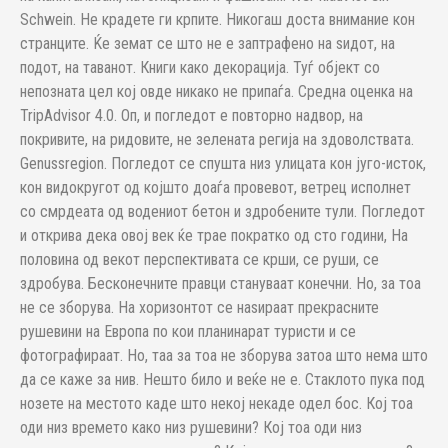
Schwein. Не крадете ги крпите. Никогаш доста внимание кон
странците. Ќе земат се што не е заптрафено на ѕидот, на
подот, на таванот. Книги како декорација. Туѓ објект со
непозната цел кој овде никако не припаѓа. Средна оценка на
TripAdvisor 4.0. Оп, и погледот е повторно надвор, на
покривите, на ридовите, не зелената регија на здоволствата.
Genussregion. Погледот се спушта низ улицата кон југо-исток,
кон видокругот од којшто доаѓа провевот, ветрец исполнет
со смрдеата од водениот бетон и здробените тули. Погледот
и открива дека овој век ќе трае пократко од сто години, На
половина од векот перспективата се крши, се руши, се
здробува. Бесконечните правци стануваат конечни. Но, за тоа
не се зборува. На хоризонтот се наѕираат прекрасните
рушевини на Европа по кои планинарат туристи и се
фотографираат. Но, таа за тоа не зборува затоа што нема што
да се каже за нив. Нешто било и веќе не е. Стаклото пука под
нозете на местото каде што некој некаде одел бос. Кој тоа
оди низ времето како низ рушевини? Кој тоа оди низ