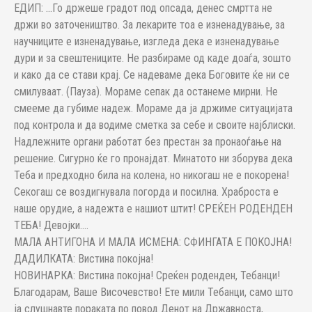
ЕДИП: …Го држеше градот под опсада, денес смртта не
држи во заточеништво. За лекарите тоа е изненадување, за
научниците е изненадување, изгледа дека е изненадување
дури и за свештениците. Не разбираме од каде доаѓа, зошто
и како да се стави крај. Се надеваме дека Боговите ќе ни се
смилуваат. (Пауза). Мораме сепак да останеме мирни. Не
смееме да губиме надеж. Мораме да ја држиме ситуацијата
под контрола и да водиме сметка за себе и своите најблиски.
Надлежните органи работат без престан за пронаоѓање на
решение. Сигурно ќе го пронајдат. Минатото ни зборува дека
Теба и предходно била на колена, но никогаш не е покорена!
Секогаш се воздигнувала погорда и посилна. Храброста е
наше орудие, а надежта е нашиот штит! СРЕЌЕН РОДЕНДЕН
ТЕБА! Девојки….
МАЛА АНТИГОНА И МАЛА ИСМЕНА: СФИНГАТА Е ПОКОЈНА!
ДАДИЛКАТА: Вистина покојна!
НОВИНАРКА: Вистина покојна! Среќен роденден, Тебанци!
Благодарам, Ваше Височевство! Ете мили Тебанци, само што
ја слушнавте пораката по повод Денот на Државноста,