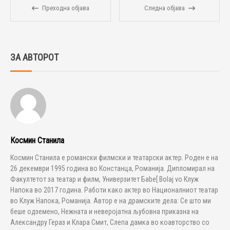
Преходна објава
Следна објава
ЗА АВТОРОТ
Космин Станила
Космин Станила е романски филмски и театарски актер. Роден е на
26 декември 1995 година во Констанца, Романија. Дипломирал на
Факултетот за театар и филм, Универзитет Бabe[ Bolaj vo Клуж
Напока во 2017 година. Работи како актер во Националниот театар
во Клуж Напока, Романија. Автор е на драмските дела: Се што ми
беше одземено, Нежната и неверојатна љубовна приказна на
Александру Гераз и Клара Смит, Слепа дамка во коавторство со