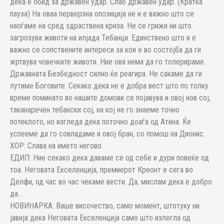
дека е обид за државен удар. Слаб државен удар. (Кратка
пауза) На оваа перверзна опозиција не и е важно што се
наоѓаме на сред здраствена криза. Не се грижи ни што
загрозува животи на илјада Тебанци. Единствено што и е
важно се сопствените интереси за кои е во состојба да ги
жртвува човечките животи. Ние ова нема да го толерираме.
Државната Безбедност силно ќе реагира. Не сакаме да ги
лутиме Боговите. Секако дека не е добра вест што по толку
време поминато во нашите домови се појавува и овој нов сој,
таканаречен тебански сој, на кој не го знаеме точно
потеклото, но изгледа дека поточно доаѓа од Атина. Ќе
успееме да го совладаме и овој бран, со помош на Дионис.
ХОР: Слава на името негово.
ЕДИП: Ние секако дека даваме се од себе и дури повеќе од
тоа. Неговата Екселенција, премиерот Креонт е сега во
Делфи, од час во час чекаме вести. Да, мислам дека е добро
да…
НОВИНАРКА: Ваше височество, само момент, штотуку ни
јавија дека Неговата Екселенција само што излегла од