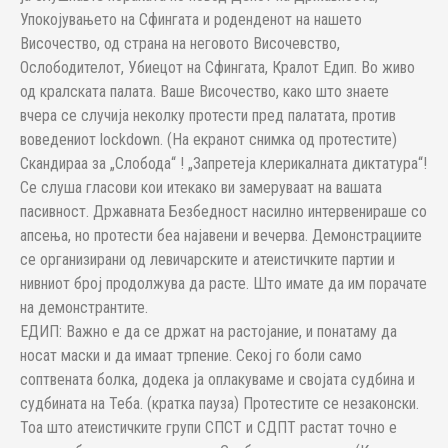
Упокојувањето на Сфингата и роденденот на нашето
Височество, од страна на неговото Височевство,
Ослободителот, Убиецот на Сфингата, Кралот Едип. Во живо
од кралската палата. Ваше Височество, како што знаете
вчера се случија неколку протести пред палатата, против
воведениот lockdown. (На екранот снимка од протестите)
Скандираа за „Слобода“ ! „Запретеја клерикалната диктатура“!
Се слуша гласови кои итекако ви замеруваат на вашата
пасивност. Државната Безбедност насилно интервенираше со
апсења, но протести беа најавени и вечерва. Демонстрациите
се организирани од левичарските и атеистичките партии и
нивниот број продолжува да расте. Што имате да им порачате
на демонстрантите.
ЕДИП: Важно е да се држат на растојание, и понатаму да
носат маски и да имаат трпение. Секој го боли само
соптвената болка, додека ја оплакуваме и својата судбина и
судбината на Теба. (кратка пауза) Протестите се незаконски.
Тоа што атеистичките групи СПСТ и СДПТ растат точно е