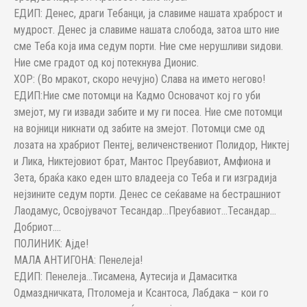
ЕДИП: Денес, драги Тебанци, ја славиме нашата храброст и
мудрост. Денес ја славиме нашата слобода, затоа што ние
сме Теба која има седум порти. Ние сме нерушливи ѕидови.
Ние сме градот од кој потекнува Дионис.
ХОР: (Во мракот, скоро нечујно) Слава на името негово!
ЕДИП:Ние сме потомци на Кадмо Основачот кој го уби
змејот, му ги извади забите и му ги посеа. Ние сме потомци
на војници никнати од забите на змејот. Потомци сме од
лозата на храбриот Пентеј, величенствениот Полидор, Никтеј
и Лика, Никтејовиот брат, Мантос Преубавиот, Амфиона и
Зета, браќа како еден што владееја со Теба и ги изградија
нејзините седум порти. Денес се сеќаваме на бестрашниот
Лаодамус, Освојувачот Тесандар…Преубавиот…Тесандар…
Добриот….
ПОЛИНИК: Ајде!
МАЛА АНТИГОНА: Пенелеја!
ЕДИП: Пенелеја…Тисамена, Аутесија и Дамаситка
Одмаздничката, Птоломеја и Ксантоса, Лабдака – кои го