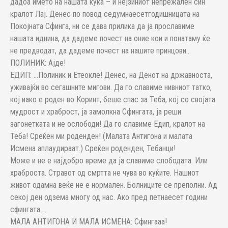
дадоа името на нашата куќа – и нејзиниот непрежален син
кралот Лај. Денес по повод седумнаесетгодишницата на
Покојната Сфинга, ни се дава прилика да ја прославиме
нашата иднина, да дадеме почест на оние кои и понатаму ќе
не предводат, да дадеме почест на нашите принцови…
ПОЛИНИК: Ајде!
ЕДИП: …Полиник и Етеокле! Денес, на Денот на државноста,
уживајќи во сегашните мигови. Да го славиме нивниот татко,
кој иако е роден во Коринт, беше спас за Теба, кој со својата
мудрост и храброст, ја замолкна Сфингата, ја реши
загонетката и не ослободи! Да го славиме Едип, кралот на
Теба! Среќен ми роденден! (Малата Антигона и малата
Исмена аплаудираат.) Среќен роденден, Тебанци!
Може и не е најдобро време да ја славиме слободата. Или
храброста. Стравот од смртта не чува во куќите. Нашиот
живот одамна веќе не е нормален. Болниците се преполни. Ад
секој ден одзема многу од нас. Ако пред петнаесет години
сфингата….
МАЛА АНТИГОНА И МАЛА ИСМЕНА: Сфингааа!