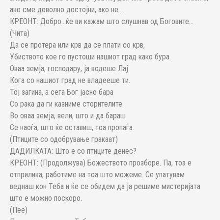
ако сме доволно достојни, ако не…
КРЕОНТ: Добро…ќе ви кажам што слушнав од Боговите…
(Чита)
Да се ​​протера или крв да се плати со крв,
Убиството кое го пустоши нашиот град како бура.
Оваа земја, господару, ја водеше Лај
Кога со нашиот град не владееше ти.
Тој загина, а сега Бог јасно бара
Со рака да ги казниме сторителите.
Во оваа земја, вели, што и да бараш
Се наоѓа; што ќе оставиш, тоа пропаѓа.
(Птиците со одобрување гракаат)
ДАДИЛКАТА: Што е со птиците денес?
КРЕОНТ: (Продолжува) Божеството прозборе. Па, тоа е
отприлика, работиме на тоа што можеме. Се упатувам
веднаш кон Теба и ќе се обидем да ја решиме мистеријата
што е можно поскоро.
(Пее)