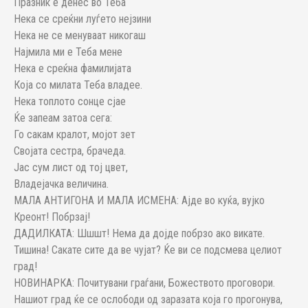
Празник е денес во Теба
Нека се среќни луѓето нејзини
Нека не се менуваат никогаш
Најмила ми е Теба мене
Нека е среќна фамилијата
Која со милата Теба владее.
Нека топлото сонце сјае
Ќе запеам затоа сега:
Го сакам кралот, мојот зет
Својата сестра, брачеда.
Јас сум лист од тој цвет,
Владејачка величина.
МАЛА АНТИГОНА И МАЛА ИСМЕНА: Ајде во куќа, вујко
Креонт! Побрзај!
ДАДИЛКАТА: Шшшт! Нема да дојде побрзо ако викате.
Тишина! Сакате сите да ве чујат? Ќе ви се подсмева целиот
град!
НОВИНАРКА: Почитувани граѓани, Божеството проговори.
Нашиот град ќе се ослободи од заразата која го прогонува,