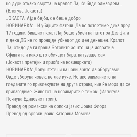
но дури откако смртта на кралот Лај ќе биде одмаздена…
(Влегува Јокаста)
ЈОКАСТА: Ајде бејби, се беше добро.
НОВИНАРКА: …И убијците фатени. Да ве потсетиме дека пред
17 години, бившиот крал Лај беше убиен на патот за Делфи, а
и дека ДБ не го пронајде убиецот до ден денешен. Кралот
Лај отиде да ги праша Боговите зошто ни ја испратија
Сфингата и како што обичајот бара, патуваше сам.
(Јокаста претејки и приоѓа на новинарката)
НОВИНАРКА: Допуштете ни на новинарите да зборуваме.
Овде зборува човек, не лае куче. Но ако вниманието на
гледачите го привлекувате на друга страна, ние ќе мора да се
прилагодиме. Животот на новинарите е тежок! (Излегува.
Почнува Едиповиот трип).
Превод од романски на српски јазик: Јоана Флора
Превод од српски јазик: Катерина Момева