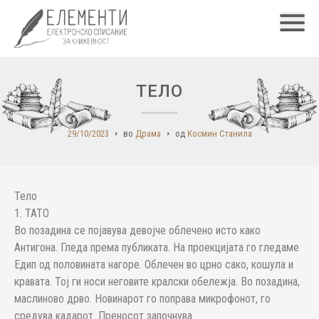
Главн
ТЕЛО
29/10/2023
во
Драма
од
Космин Станила
Тело
1. ТАТО
Во позадина се појавува девојче облечено исто како
Антигона. Гледа према публиката. На проекцијата го гледаме
Едип од половината нагоре. Облечен во црно сако, кошула и
кравата. Тој ги носи неговите кралски обележја. Во позадина,
маслиново дрво. Новинарот го поправа микрофонот, го
средува кадарот. Преносот започнува.