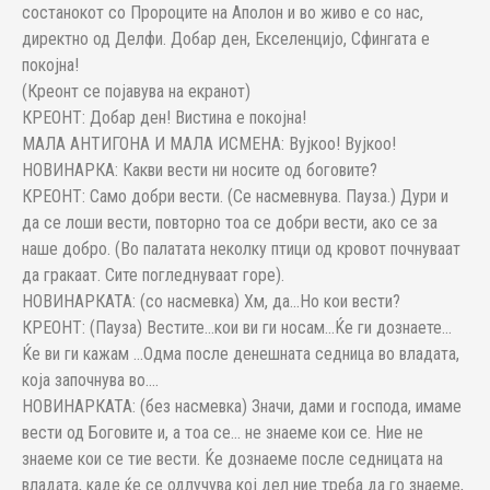
состанокот со Пророците на Аполон и во живо е со нас,
директно од Делфи. Добар ден, Екселенцијо, Сфингата е
покојна!
(Креонт се појавува на екранот)
КРЕОНТ: Добар ден! Вистина е покојна!
МАЛА АНТИГОНА И МАЛА ИСМЕНА: Вујкоо! Вујкоо!
НОВИНАРКА: Какви вести ни носите од боговите?
КРЕОНТ: Само добри вести. (Се насмевнува. Пауза.) Дури и
да се лоши вести, повторно тоа се добри вести, ако се за
наше добро. (Во палатата неколку птици од кровот почнуваат
да гракаат. Сите погледнуваат горе).
НОВИНАРКАТА: (со насмевка) Хм, да…Но кои вести?
КРЕОНТ: (Пауза) Вестите…кои ви ги носам…Ќе ги дознаете…
Ќе ви ги кажам …Одма после денешната седница во владата,
која започнува во….
НОВИНАРКАТА: (без насмевка) Значи, дами и господа, имаме
вести од Боговите и, а тоа се… не знаеме кои се. Ние не
знаеме кои се тие вести. Ќе дознаеме после седницата на
владата, каде ќе се одлучува кој дел ние треба да го знаеме,