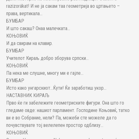
razizorákat! И не ја сакам таа геометрија во цртањето –
права, вертикала…
БУМБАР
И што сакаш? Онаа малечката…
КОЊОВИЌ
И да свирам на клавир.
БУМБАР
Учителот Кираљ добро зборува српски…
КОЊОВИЌ
Па нека ме слушне, многу ми е гајле…
БУМБАР
Исто како унгарскиот…Ќути! Ќе заработиш укор…
НАСТАВНИК КИРАЉ
Прво ќе ги забележите геометриските фигури. Она што го
гледаме овде: нашиот парламент. Господине Коњовиќ, татко
ви е во Собрание, нели? Па, можеби сте можеле да го
почувствувате тој велелепен простор одблизу…
КОЊОВИЌ