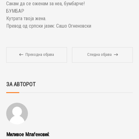
Сакам да се оженам за неа, бумбарче!
БУМБАР
Кутрата твоја жена.
Превод од српски јазик: Сашо Огненовски
Преходна објава
Следна објава
ЗА АВТОРОТ
Миливое Млаѓеновиќ