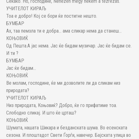
Секако. Но, господине, Nehezen megy nekem a tezrezás.
УЧИТЕЛОТ КИРАЉ
Тоа е добро! Кој се бори ќе постигне нешто.
БУМБАР
Ах, таа пемзла ти е добра… ама сликар нема да станеш…
КОЊОВИЌ
Од Пешта.А јас нема. Јас ќе бидам музичар. Јас ќе бидам се.
И ти ?
БУМБАР
Јас ќе бидам…
КОЊОВИЌ
Ве молам, господине, ќе ми дозволите ли да сликам низ
природата?
УЧИТЕЛОТ КИРАЉ
Низ природата, Коњовиќ? Добро, ќе го прифатиме тоа.
Слободно сликај. И што ќе црташ?
КОЊОВИЌ
Шумата, нашата Шикара и безданската шума. Во есенската
сезона. И плоштадот Свети Ѓорѓи, навечер. Бајската улица во