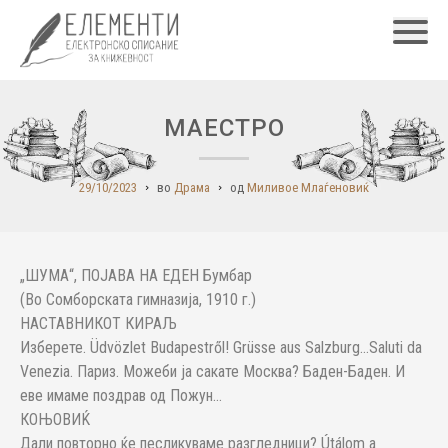
Главн
МАЕСТРО
29/10/2023
во
Драма
од
Миливое Млаѓеновиќ
„ШУМА“, ПОЈАВА НА ЕДЕН Бумбар
(Во Сомборската гимназија, 1910 г.)
НАСТАВНИКОТ КИРАЉ
Изберете. Üdvözlet Budapestről! Grüsse aus Salzburg…Saluti da
Venezia. Париз. Можеби ја сакате Москва? Баден-Баден. И
еве имаме поздрав од Пожун…
КОЊОВИЌ
Дали повторно ќе песликуваме разгледници? Útálom a