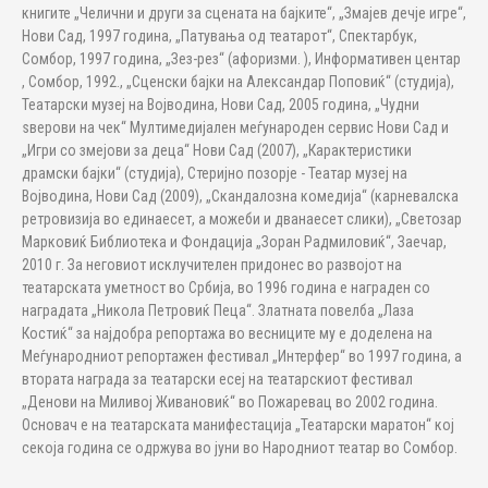
книгите „Челични и други за сцената на бајките“, „Змајев дечје игре“,
Нови Сад, 1997 година, „Патувања од театарот“, Спектарбук,
Сомбор, 1997 година, „Зез-рез“ (афоризми. ), Информативен центар
, Сомбор, 1992., „Сценски бајки на Александар Поповиќ“ (студија),
Театарски музеј на Војводина, Нови Сад, 2005 година, „Чудни
ѕверови на чек“ Мултимедијален меѓународен сервис Нови Сад и
„Игри со змејови за деца“ Нови Сад (2007), „Карактеристики
драмски бајки“ (студија), Стеријно позорје - Театар музеј на
Војводина, Нови Сад (2009), „Скандалозна комедија“ (карневалска
ретровизија во единаесет, а можеби и дванаесет слики), „Светозар
Марковиќ Библиотека и Фондација „Зоран Радмиловиќ“, Заечар,
2010 г. За неговиот исклучителен придонес во развојот на
театарската уметност во Србија, во 1996 година е награден со
наградата „Никола Петровиќ Пеца“. Златната повелба „Лаза
Костиќ“ за најдобра репортажа во весниците му е доделена на
Меѓународниот репортажен фестивал „Интерфер“ во 1997 година, а
втората награда за театарски есеј на театарскиот фестивал
„Денови на Миливој Живановиќ“ во Пожаревац во 2002 година.
Основач е на театарската манифестација „Театарски маратон“ кој
секоја година се одржува во јуни во Народниот театар во Сомбор.