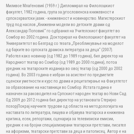
Миливое Млаѓеновиќ (1959 г.) Дипломирал на Филолошкиот
факултет, 1982 година, група за југословенска книжевност и
српскохрватски јазик - книжевност и новинарство. Магистерскиот
труд под наслов „Книжевни модели во детските драми од
Александар Поповиќ“ го одбранил на Учителскиот факултет во
Сомбор во 2002 година. Докторирал на Филолошкиот факултет на
Универзитетот во Белград со тезата „Преобликување на моделот
од бајките во српската драмска литература за деца“ (2007).
Работел како новинар (од 1982 до 1989 година), бил директор на
Народниот театар во Сомбор (од 1989 до 2000 година), потоа
уредник на театарските изданија во овој театар (од 2000 до 2002
година). Во 2003 година е избран за асистент по предметите
сценски уметности и курс по драма и рецитатирање на Факултетот
за образование на наставници во Сомбор. Истата година е
назначен за раководител на Српскиот народен театар во Нови Сад.
Од 2009 до 2012 година бил директор на установата Стеријно
позорјПокрај научните трудови од областа на методологијата на
наставата по литература, пишува и објавува театарска и книжевна
критика, есеи, репортажи, сценарија за телевизиски емисии,
уредник е на бројни специјализирани театарски претстави, писател
на афоризми, театарски претстави за деца и патописец. Автор е на