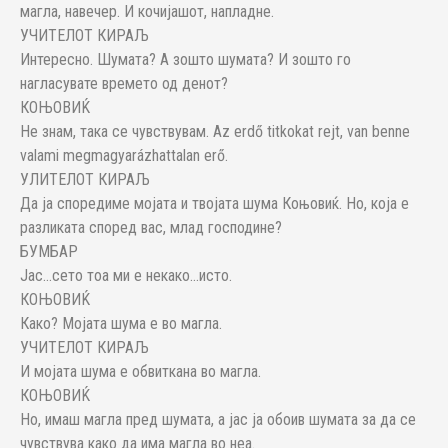
магла, навечер. И кочијашот, напладне.
УЧИТЕЛОТ КИРАЉ
Интересно. Шумата? А зошто шумата? И зошто го
нагласувате времето од денот?
КОЊОВИЌ
Не знам, така се чувствувам. Az erdő titkokat rejt, van benne
valami megmagyarázhattalan erő.
УЛИТЕЛОТ КИРАЉ
Да ја споредиме мојата и твојата шума Коњовиќ. Но, која е
разликата според вас, млад господине?
БУМБАР
Јас…сето тоа ми е некако…исто.
КОЊОВИЌ
Како? Мојата шума е во магла.
УЧИТЕЛОТ КИРАЉ
И мојата шума е обвиткана во магла.
КОЊОВИЌ
Но, имаш магла пред шумата, а јас ја обоив шумата за да се
чувствува како да има магла во неа.