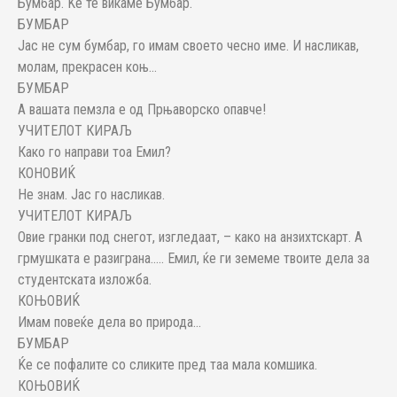
Бумбар. Ќе те викаме Бумбар.
БУМБАР
Јас не сум бумбар, го имам своето чесно име. И насликав,
молам, прекрасен коњ…
БУМБАР
А вашата пемзла е од Прњаворско опавче!
УЧИТЕЛОТ КИРАЉ
Како го направи тоа Емил?
КОНОВИЌ
Не знам. Јас го насликав.
УЧИТЕЛОТ КИРАЉ
Овие гранки под снегот, изгледаат, – како на анзихтскарт. А
грмушката е разиграна….. Емил, ќе ги земеме твоите дела за
студентската изложба.
КОЊОВИЌ
Имам повеќе дела во природа…
БУМБАР
Ќе се пофалите со сликите пред таа мала комшика.
КОЊОВИЌ