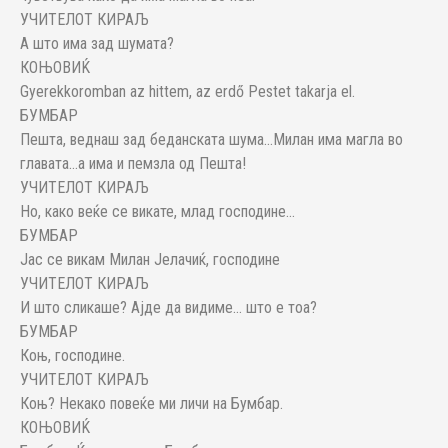
УЧИТЕЛОТ КИРАЉ
А што има зад шумата?
КОЊОВИЌ
Gyerekkoromban az hittem, az erdő Pestet takarja el.
БУМБАР
Пешта, веднаш зад беданската шума…Милан има магла во
главата…а има и пемзла од Пешта!
УЧИТЕЛОТ КИРАЉ
Но, како веќе се викате, млад господине…
БУМБАР
Јас се викам Милан Јелачиќ, господине
УЧИТЕЛОТ КИРАЉ
И што сликаше? Ајде да видиме… што е тоа?
БУМБАР
Коњ, господине.
УЧИТЕЛОТ КИРАЉ
Коњ? Некако повеќе ми личи на Бумбар.
КОЊОВИЌ