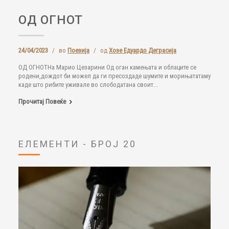
ОД ОГНОТ
24/04/2023
/
во
Поезија
/
од
Хозе Едуардо Деграсија
ОД ОГНОТНа Марио Цезарини Од оган камењата и облаците се
родени,дождот би можел да ги пресоздаде шумите и морињататаму
каде што рибите уживале во слободатана своит...
Прочитај Повеќе
ЕЛЕМЕНТИ - БРОЈ 20