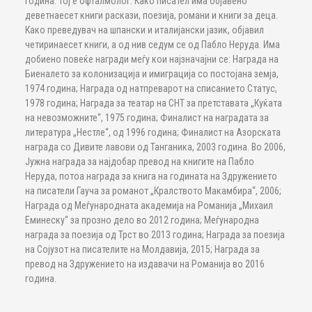
година. Тој е офталмолог. Како писател има објавено
деветнаесет книги раскази, поезија, романи и книги за деца.
Како преведувач на шпански и италијански јазик, објавил
четиринаесет книги, а од нив седум се од Пабло Неруда. Има
добиено повеќе награди меѓу кои најзначајни се: Награда на
Биеналето за колонизација и имиграција со постојана земја,
1974 година; Награда од натпреварот на списанието Статус,
1978 година; Награда за театар на СНТ за претставата „Куќата
на невозможните“, 1975 година; Финалист на наградата за
литература „Нестле“, од 1996 година; Финалист на Азорската
награда со Дивите лавови од Танганика, 2003 година. Во 2006,
Јужна награда за најдобар превод на книгите на Пабло
Неруда, потоа награда за книга на годината на Здружението
на писатели Гауча за романот „Кралството Макамбира“, 2006;
Награда од Меѓународната академија на Романија „Михаил
Еминеску“ за прозно дело во 2012 година; Меѓународна
награда за поезија од Трст во 2013 година; Награда за поезија
на Сојузот на писателите на Молдавија, 2015; Награда за
превод на Здружението на издавачи на Романија во 2016
година.