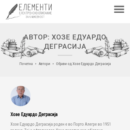
Главн
АВТОР: ХОЗЕ ЕДУАРДО
ДЕГРАСИЈА
Почетна
Автори
Објави од Хозе Едуардо Деграсија
Хозе Едуардо Деграсија
Хозе Едуардо Деграсија роден е во Порто Алегре во 1951