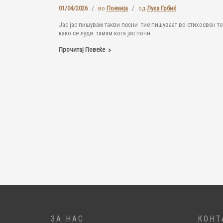
01/04/2026
/
во
Поезија
/
од
Лука Грбиќ
Јас јас пишувам такви песни тие пишуваат во стихосвен то
како се луди тамам кога јас почн...
Прочитај Повеќе
ЗА НАС
КОНТ