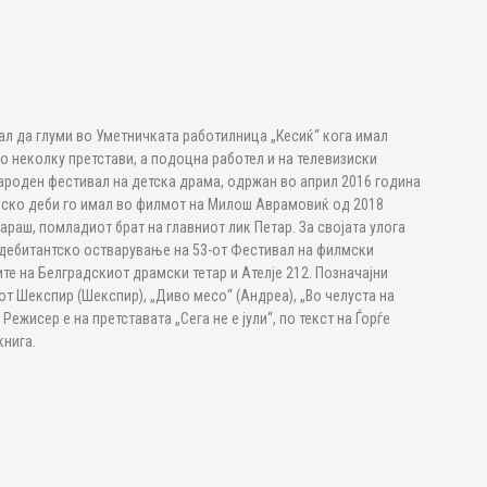
нал да глуми во Уметничката работилница „Кесиќ“ кога имал
о неколку претстави, а подоцна работел и на телевизиски
народен фестивал на детска драма, одржан во април 2016 година
мско деби го имал во филмот на Милош Аврамовиќ од 2018
Мараш, помладиот брат на главниот лик Петар. За својата улога
о дебитантско остварување на 53-от Фестивал на филмски
ите на Белградскиот драмски тетар и Ателје 212. Позначајни
иот Шекспир (Шекспир), „Диво месо“ (Андреа), „Во челуста на
Режисер е на претставата „Сега не е јули“, по текст на Ѓорѓе
книга.