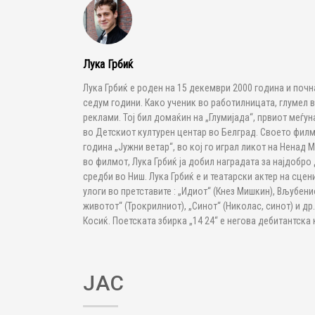
Лука Грбиќ
Лука Грбиќ е роден на 15 декември 2000 година и поч
седум години. Како ученик во работилницата, глумел в
реклами. Тој бил домаќин на „Глумијада“, првиот меѓу
во Детскиот културен центар во Белград. Своето фил
година „Јужни ветар“, во кој го играл ликот на Ненад 
во филмот, Лука Грбиќ ја добил наградата за најдобр
средби во Ниш. Лука Грбиќ е и театарски актер на сцен
улоги во претставите : „Идиот“ (Кнез Мишкин), Вљубен
животот“ (Трокрилниот), „Синот“ (Николас, синот) и др. 
Косиќ. Поетската збирка „14 24“ е негова дебитантска 
ЈАС