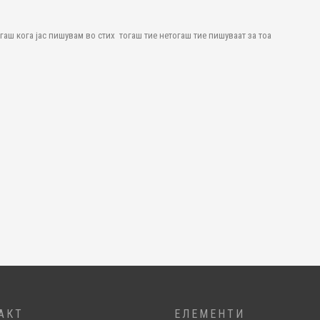
гаш кога јас пишувам во стих тогаш тие нетогаш тие пишуваат за тоа
АКТ
ЕЛЕМЕНТИ