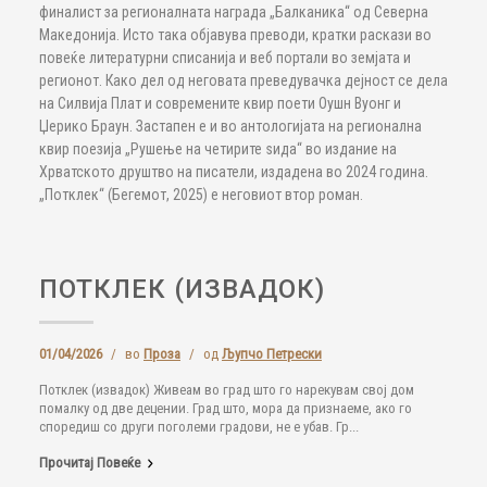
финалист за регионалната награда „Балканика“ од Северна
Македонија. Исто така објавува преводи, кратки раскази во
повеќе литературни списанија и веб портали во земјата и
регионот. Како дел од неговата преведувачка дејност се дела
на Силвија Плат и современите квир поети Оушн Вуонг и
Џерико Браун. Застапен е и во антологијата на регионална
квир поезија „Рушење на четирите ѕида“ во издание на
Хрватското друштво на писатели, издадена во 2024 година.
„Потклек“ (Бегемот, 2025) е неговиот втор роман.
ПОТКЛЕК (ИЗВАДОК)
01/04/2026
/
во
Проза
/
од
Љупчо Петрески
Потклек (извадок) Живеам во град што го нарекувам свој дом
помалку од две децении. Град што, мора да признаеме, ако го
споредиш со други поголеми градови, не е убав. Гр...
Прочитај Повеќе