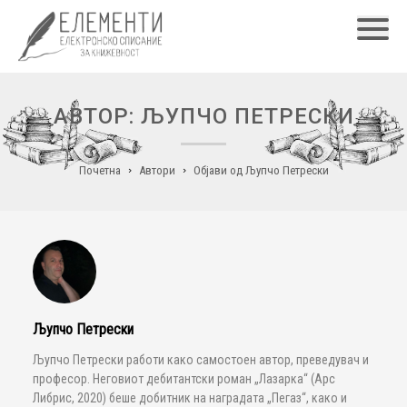
Главн
АВТОР: ЉУПЧО ПЕТРЕСКИ
Почетна
Автори
Објави од Љупчо Петрески
Љупчо Петрески
Љупчо Петрески работи како самостоен автор, преведувач и
професор. Неговиот дебитантски роман „Лазарка“ (Арс
Либрис, 2020) беше добитник на наградата „Пегаз“, како и