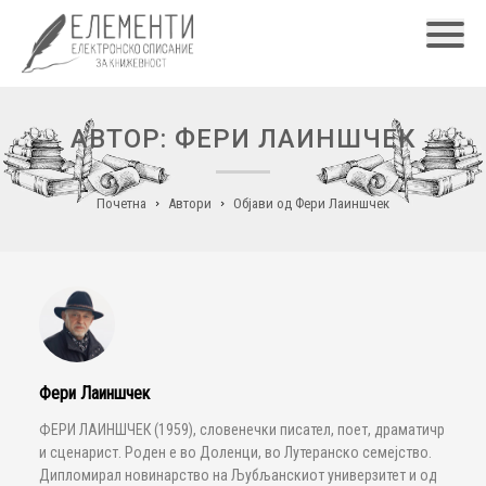
Главн
АВТОР: ФЕРИ ЛАИНШЧЕК
Почетна
Автори
Објави од Фери Лаиншчек
Фери Лаиншчек
ФЕРИ ЛАИНШЧЕК (1959), словенечки писател, поет, драматичр
и сценарист. Роден е во Доленци, во Лутеранско семејство.
Дипломирал новинарство на Љубљанскиот универзитет и од