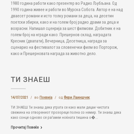
1980 година работи како презентер во Радио Љубљана. Од
1990 година живее и работи во Мурска Собота. Автор е на над
дваесет романи и исто толку романи за деца, на десетин
поетски збирки, како и на голем број радио драми за деца и
возрасни. Напишал сценрија за шест филмови. Добитник е на
голем број на нгради како: Прешернов склад, наградата
Кресник (двапати), Вечерница, Десетница, награда за
сценарио на фестивалот за словенечки филм во Порторож,
како и Прешерновата награда за животно дело.
ТИ ЗНАЕШ
14/07/2021
/
во
Поезија
/
од
Фери Лаиншчек
ТИ ЗНАЕШ Ти знаеш дека утрата се како мали децаи чистата
свежина на отворениот прозореце полна со немир. Ти знаеш дека
како сонце одново се раѓамеи ноќната тишина о�...
Прочитај Повеќе