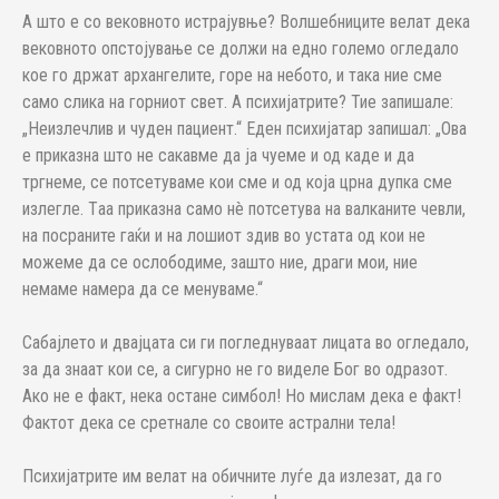
А што е со вековното истрајувње? Волшебниците велат дека
вековното опстојување се должи на едно големо огледало
кое го држат архангелите, горе на небото, и така ние сме
само слика на горниот свет. А психијатрите? Тие запишале:
„Неизлечлив и чуден пациент.“ Еден психијатар запишал: „Ова
е приказна што не сакавме да ја чуеме и од каде и да
тргнеме, се потсетуваме кои сме и од која црна дупка сме
излегле. Тaa приказна само нè потсетува на валканите чевли,
на посраните гаќи и на лошиот здив во устата од кои не
можеме да се ослободиме, зашто ние, драги мои, ние
немаме намера да се менуваме.“
Сабајлето и двајцата си ги погледнуваат лицата во огледало,
за да знаат кои се, а сигурно не го виделе Бог во одразот.
Ако не е факт, нека остане симбол! Но мислам дека е факт!
Фактот дека се сретнале со своите астрални тела!
Психијатрите им велат на обичните луѓе да излезат, да го