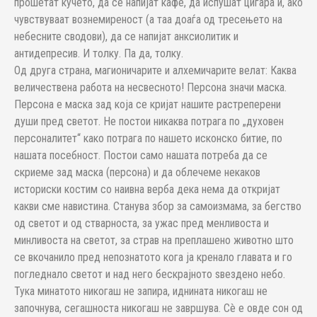
прошетат кучето, да се напијат кафе, да испушат цигара и, ако
чувствуваат вознемиреност (а таа доаѓа од тресењето на
небесните сводови), да се напијат анксиолитик и
антидепресив. И толку. Па да, толку.
Од друга страна, магионичарите и алхемичарите велат: Каква
величествена работа на несвесното! Персона значи маска.
Персона е маска зад која се кријат нашите растреперени
души пред светот. Не постои никаква потрага по „духовен
персоналитет“ како потрага по нашето исконско битие, по
нашата посебност. Постои само нашата потреба да се
скриеме зад маска (персона) и да облечеме некаков
историски костим со наивна верба дека нема да откријат
какви сме навистина. Станува збор за самоизмама, за бегство
од светот и од стварноста, за ужас пред менливоста и
минливоста на светот, за страв на преплашено животно што
се вкочанило пред непознатото кога ја кренало главата и го
погледнало светот и над него бескрајното ѕвездено небо.
Тука минатото никогаш не запира, иднината никогаш не
започнува, сегашноста никогаш не завршува. Сè е овде сон од