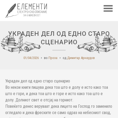
Главн
УКРАДЕН ДЕЛ ОД ЕДНО СТАРО
СЦЕНАРИО
01/04/2026
во
Проза
од
Димитар Арнаудов
Украден дел од едно старо сценарио
Во некои книги пишува дека тоа што е долу е исто како тоа
што е горе, и дека тоа што е горе е исто како тоа што е
долу. Долниот свет е отсјај на горниот.
Повеќето денес веруваат дека лицето на Господ го заменило
огледало и дека фреските се само одраз на небесниот свод,