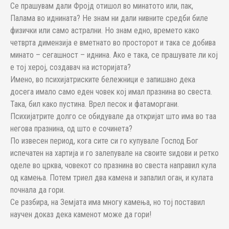
Се прашувам дали Фројд отишол во минатото или, пак,
Палама во иднината? Не знам ни дали нивните средби биле
физички или само астрални. Но знам едно, времето како
четврта димензија е вметнато во просторот и така се добива
минато – сегашност – иднина. Ако е така, се прашувате ли кој
е тој херој, создавач на историјата?
Имено, во психијатриските бележници е запишано дека
досега имало само еден човек кој имал празнина во свеста.
Така, бил како пустина. Врел песок и фатаморгани.
Психијатрите долго се обидувале да откријат што има во таа
негова празнина, од што е сочинета?
По извесен период, кога сите си го купувале Господ Бог
испечатен на хартија и го залепувале на своите ѕидови и ретко
оделе во црква, човекот со празнина во свеста направил кула
од камења. Потем триел два камена и запалил оган, и кулата
почнала да гори.
Се разбира, на Земјата има многу камења, но тој поставил
научен доказ дека каменот може да гори!