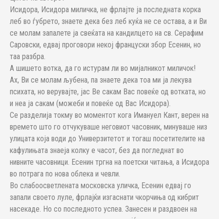
Исидора, Исидора миличка, не фрлајте ја последната корка
леб во ѓубрето, знаeте дека без леб куќа не се остава, а и Ви
се молам запалете ја свеќата на кандилцето на св. Серафим
Саровски, едвај проговори некој француски збор Есенин, но
таа разбра.
А шишето вотка, да го истурам ли во мијалникот миличок!
Ах, Ви се молам љубена, па знаете дека тоа ми ја лекува
психата, но верувајте, јас Ве сакам Вас повеќе од вотката, но
и неа ја сакам (можеби и повеќе од Вас Исидора).
Се разделија токму во моментот кога Имануел Кант, верен на
времето што го отчукуваше неговиот часовник, минуваше низ
улицата која води до Универзитетот и тогаш посетителите на
кафулињата знаеја колку е часот, без да погледнат во
нивните часовници. Есенин тргна на поетски читања, а Исидора
во потрага по нова облека и чевли.
Во слабоосветлената московска уличка, Есенин едвај го
запали своето луле, фрлајќи изгаснати чкорчиња од кибрит
насекаде. Но со последното успеа. Занесен и раздвоен на