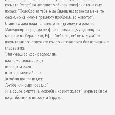
копчето “старт” на неговиот мобилен телефон стигна смс
порака: “Подобро за тебе е да бидеш настрана од мене, те
сакам, но ќе имаме премногу проблеми во животот”.
Стана, го здогледа течението на најголемата река во
Македонија и пред да се фрли во водата (му одѕвонуваа
мислите на Херакле од Ефес “се’ тече, се’ се менува'” ги
прочита наглас стиховите кои со неговата крв беа напишани, а
гласеа вака:
“Легнуваш со коси распослани
врз пожолтените лисја
на твојата есен
и во неизмерни болки
ја раѓаш новата надеж
Љубов или смрт, сеедно”
И ја одбра смртта (а можеби и новиот живот!), нурнувајќи се
во длабочините на реката Вардар.