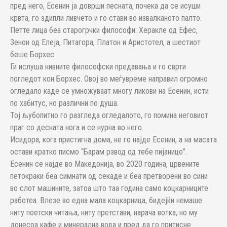
пред него, Есенин ја доврши песната, почека да се исуши
крвта, го здипли ливчето и го стави во извалканото палто.
Петте лица беа старогрчки философи: Херакле од Ефес,
Зенон од Елеја, Питагора, Платон и Аристотел, а шестиот
беше Борхес.
Ги ислуша нивните философски предавања и го сврти
погледот кон Борхес. Овој во меѓувреме направил огромно
огледало каде се умножуваат многу ликови на Есенин, исти
по хабитус, но различни по душа.
Тој љубопитно го разгледа огледалото, го помина неговиот
праг со десната нога и се нурна во него.
Исидора, кога пристигна дома, не го најде Есенин, а на масата
остави кратко писмо “Барам рзвод од тебе пијаницо”.
Есенин се најде во Македонија, во 2020 година, црвените
петокраки беа симнати од секаде и беа претворени во сини
во слот машините, затоа што таа година само коцкарниците
работеа. Влезе во една мала коцкарница, бидејќи немаше
ниту поетски читања, ниту претстави, нарача вотка, но му
донесоа кафе и минерална вода и пред да го притисне