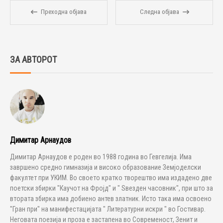
Преходна објава
Следна објава
ЗА АВТОРОТ
Димитар Арнаудов
Димитар Арнаудов е роден во 1988 година во Гевгелија. Има
завршено средно гимназија и високо образование Земјоделски
факултет при УКИМ. Во своето кратко творештво има издадено две
поетски збирки "Каучот на Фројд" и " Ѕвезден часовник", при што за
втората збирка има добиено антев златник. Исто така има освоено
"Гран при" на манифестацијата " Литературни искри " во Гостивар.
Неговата поезија и проза е застапена во Современост, Зенит и