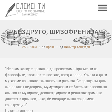
Главн
БЕЗДРУГО, ШИЗОФРЕНИЈА
25/01/2023
во
Проза
од
Димитар Арнаудов
“Не знам колку е правилно да превземаме фрагменти на
философите, писателите, поетите, пред и после Христа и да ги
мутираме во нашите таканаречени раскази. Се прашувам дали
ако останат недопрени, мумуфицирани ќе блескаат засекогаш
или ако ги мутираме, деконструираме и релативизираме во
дваесет и први век, некој ќе создаде нивна современа
конструкција”.
Цитат на авторот