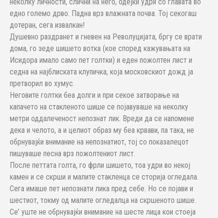
неколку личности, слични на него, одејќи удри со главата во
едно големо дрво. Падна врз влажната почва. Тој секогаш
дотеран, сега извалкан!
Душевно раздранет и гневен на Револуцијата, бргу се врати
дома, го зеде шишето вотка (кое според кажувањата на
Исидора имало само пет голтки) и еден пожолтен лист и
седна на најблиската клупичка, која московскиот дожд ја
претворил во хумус.
Неговите голтки беа долги и при секое затворање на
капачето на стакленото шише се појавуваше на неколку
метри оддалеченост непознат лик. Вреди да се напомене
дека и челото, а и целиот образ му беа крвави, па така, не
обрнувајќи внимание на непознатиот, тој со показалецот
пишуваше песна врз пожолтениот лист.
После петтата голта, го фрли шишето, тоа удри во некој
камен и се скрши и малите стакленца се сторија огледала.
Сега имаше пет непознати лика пред себе. Но се појави и
шестиот, токму од малите огледалца на скршеното шише.
Се’ уште не обрнувајќи внимание на шесте лица кои стоеја