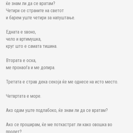
ќе знам ли да се вратам?
Четири се страните на светот
и барем уште четири за напуштање.
Едната е ѕвоно,
чело и вртимушка,
круг што е самата тишина.
Втората е оска,
ме пронаоѓа и ме допира.
Третата е страв дека секоја ќе ме однесе на исто место.
Четвртата е море.
Ако одам уште подлабоко, ќе знам ли да се вратам?
Ако се проширам, ќе ме поткастрат ли како овошка во
пролет?