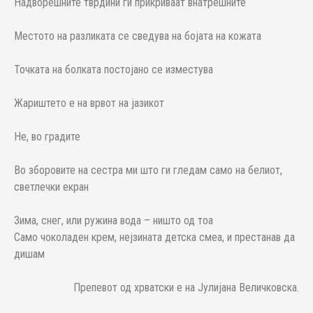
Надворешните тврдини ги прикриваат внатрешните
Местото на разликата се сведува на бојата на кожата
Точката на болката постојано се изместува
Жариштето е на врвот на јазикот
Не, во градите
Во зборовите на сестра ми што ги гледам само на белиот,
светлечки екран
Зима, снег, или ружина вода – ништо од тоа
Само чоколаден крем, нејзината детска смеа, и престанав да
дишам
Препевот од хрватски е на Јулијана Величковска.