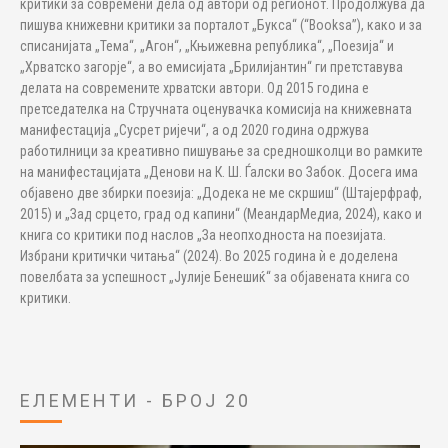
критики за современи дела од автори од регионот. Продолжува да
пишува книжевни критики за порталот „Букса“ (“Booksa”), како и за
списанијата „Тема“, „Агон“, „Књижевна република“, „Поезија“ и
„Хрватско загорје“, а во емисијата „Брилијантин“ ги претставува
делата на современите хрватски автори. Од 2015 година е
претседателка на Стручната оценувачка комисија на книжевната
манифестација „Сусрет ријечи“, а од 2020 година одржува
работилници за креативно пишување за средношколци во рамките
на манифестацијата „Денови на К. Ш. Ѓалски во Забок. Досега има
објавено две збирки поезија: „Додека не ме скршиш“ (Штајерфраф,
2015) и „Зад срцето, град од капини“ (МеандарМедиа, 2024), како и
книга со критики под наслов „За неопходноста на поезијата.
Избрани критички читања“ (2024). Во 2025 година ѝ е доделена
повелбата за успешност „Јулије Бенешиќ“ за објавената книга со
критики.
ЕЛЕМЕНТИ - БРОЈ 20