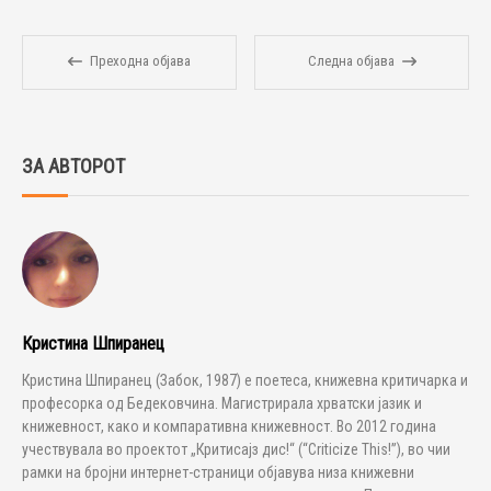
Преходна објава
Следна објава
ЗА АВТОРОТ
Кристина Шпиранец
Кристина Шпиранец (Забок, 1987) е поетеса, книжевна критичарка и
професорка од Бедековчина. Магистрирала хрватски јазик и
книжевност, како и компаративна книжевност. Во 2012 година
учествувала во проектот „Критисајз дис!“ (“Criticize This!”), во чии
рамки на бројни интернет-страници објавува низа книжевни