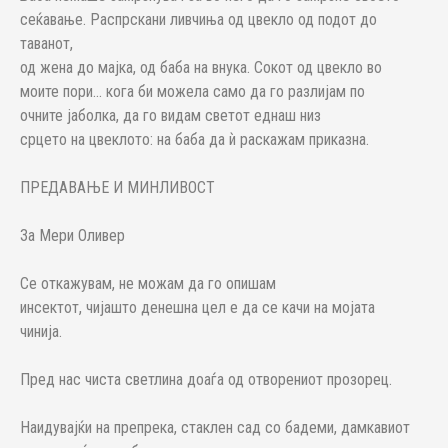
сеќавање. Распрскани ливчиња од цвекло од подот до
таванот,
од жена до мајка, од баба на внука. Сокот од цвекло во
моите пори... кога би можела само да го разлијам по
очните јаболка, да го видам светот еднаш низ
срцето на цвеклото: на баба да ѝ раскажам приказна.
ПРЕДАВАЊЕ И МИНЛИВОСТ
За Мери Оливер
Се откажувам, не можам да го опишам
инсектот, чијашто денешна цел е да се качи на мојата
чинија.
Пред нас чиста светлина доаѓа од отворениот прозорец.
Наидувајќи на препрека, стаклен сад со бадеми, дамкавиот