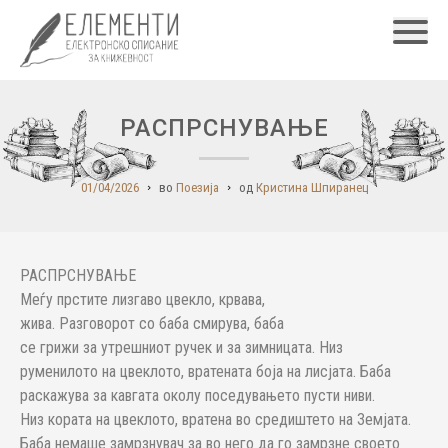
Главн
РАСПРСНУВАЊЕ
01/04/2026
во
Поезија
од
Кристина Шпиранец
РАСПРСНУВАЊЕ
Меѓу прстите лизгаво цвекло, крвава,
жива. Разговорот со баба смирува, баба
се грижи за утрешниот ручек и за зимницата. Низ
руменилото на цвеклото, вратената боја на лисјата. Баба
раскажува за кавгата околу поседувањето пусти ниви.
Низ кората на цвеклото, вратена во средиштето на Земјата.
Баба немаше замрзнувач за во него да го замрзне своето