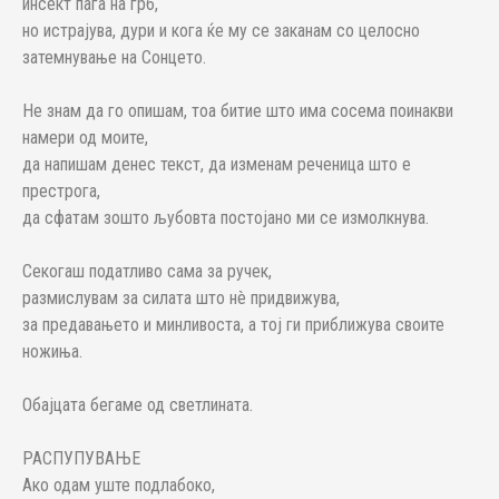
инсект паѓа на грб,
но истрајува, дури и кога ќе му се заканам со целосно
затемнување на Сонцето.
Не знам да го опишам, тоа битие што има сосема поинакви
намери од моите,
да напишам денес текст, да изменам реченица што е
престрога,
да сфатам зошто љубовта постојано ми се измолкнува.
Секогаш податливо сама за ручек,
размислувам за силата што нè придвижува,
за предавањето и минливоста, а тој ги приближува своите
ножиња.
Обајцата бегаме од светлината.
РАСПУПУВАЊЕ
Ако одам уште подлабоко,