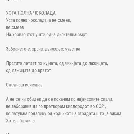
УСТА ПОЛНА ЧОКОЛАДА
Уста полна чоколада, а не смеев,
не смеев
На хоризонтот уште една дигитална смрт
Забрането е: храна, движење, чувства
Прстите летаат по кујната, од чинијата до лажицата,
од лажицата до вратот
Одеднаш исчезнав
А не се ни обидев да се искачам по највисоките скали,
не заборавив да го претворам кислородот во CO2 ,
не патувам подалеку од ходникот на зградата што ја викам
Хотел Тврдина