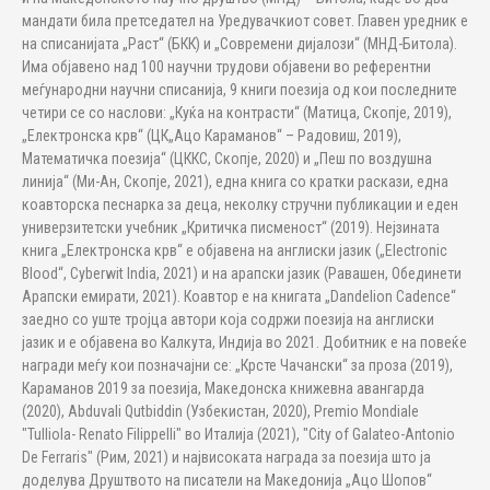
мандати била претседател на Уредувачкиот совет. Главен уредник е
на списанијата „Раст“ (БКК) и „Современи дијалози“ (МНД-Битола).
Има објавено над 100 научни трудови објавени во референтни
меѓународни научни списанија, 9 книги поезија од кои последните
четири се со наслови: „Куќа на контрасти“ (Матица, Скопје, 2019),
„Електронска крв“ (ЦК„Ацо Караманов“ – Радовиш, 2019),
Математичка поезија“ (ЦККС, Скопје, 2020) и „Пеш по воздушна
линија“ (Ми-Ан, Скопје, 2021), една книга со кратки раскази, една
коавторска песнарка за деца, неколку стручни публикации и еден
универзитетски учебник „Критичка писменост“ (2019). Нејзината
книга „Електронска крв“ е објавена на англиски јазик („Electronic
Blood“, Cyberwit India, 2021) и на арапски јазик (Равашен, Обединети
Арапски емирати, 2021). Коавтор е на книгата „Dandelion Cadence“
заедно со уште тројца автори која содржи поезија на англиски
јазик и е објавена во Калкута, Индија во 2021. Добитник е на повеќе
награди меѓу кои позначајни се: „Крсте Чачански“ за проза (2019),
Караманов 2019 за поезија, Македонска книжевна авангарда
(2020), Abduvali Qutbiddin (Узбекистан, 2020), Premio Mondiale
"Tulliola- Renato Filippelli" во Италија (2021), "City of Galateo-Antonio
De Ferraris" (Рим, 2021) и највисоката награда за поезија што ја
доделува Друштвото на писатели на Македонија „Ацо Шопов“