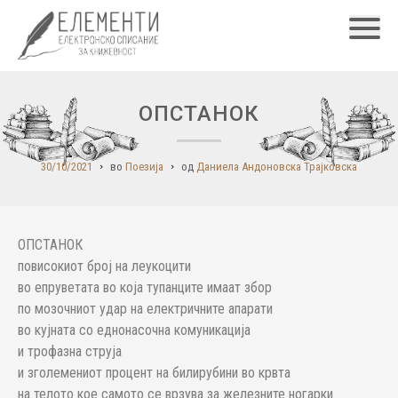
Главн
ОПСТАНОК
30/10/2021
во
Поезија
од
Даниела Андоновска Трајковска
ОПСТАНОК
повисокиот број на леукоцити
во епруветата во која тупанците имаат збор
по мозочниот удар на електричните апарати
во кујната со еднонасочна комуникација
и трофазна струја
и зголемениот процент на билирубини во крвта
на телото кое самото се врзува за железните ногарки