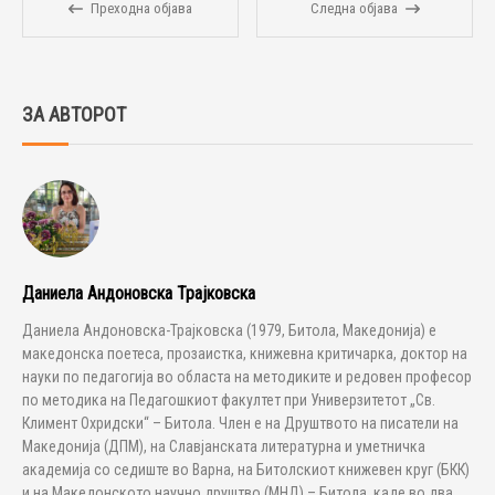
Преходна објава
Следна објава
ЗА АВТОРОТ
Даниела Андоновска Трајковска
Даниела Андоновска-Трајковска (1979, Битола, Македонија) е
македонска поетеса, прозаистка, книжевна критичарка, доктор на
науки по педагогија во областа на методиките и редовен професор
по методика на Педагошкиот факултет при Универзитетот „Св.
Климент Охридски“ – Битола. Член е на Друштвото на писатели на
Македонија (ДПМ), на Славјанската литературна и уметничка
академија со седиште во Варна, на Битолскиот книжевен круг (БКК)
и на Македонското научно друштво (МНД) – Битола, каде во два