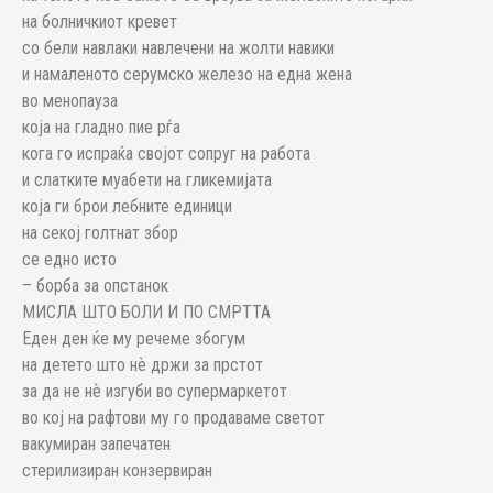
на болничкиот кревет
со бели навлаки навлечени на жолти навики
и намаленото серумско железо на една жена
во менопауза
која на гладно пие рѓа
кога го испраќа својот сопруг на работа
и слатките муабети на гликемијата
која ги брои лебните единици
на секој голтнат збор
се едно исто
– борба за опстанок
МИСЛА ШТО БОЛИ И ПО СМРТТА
Еден ден ќе му речеме збогум
на детето што нѐ држи за прстот
за да не нѐ изгуби во супермаркетот
во кој на рафтови му го продаваме светот
вакумиран запечатен
стерилизиран конзервиран