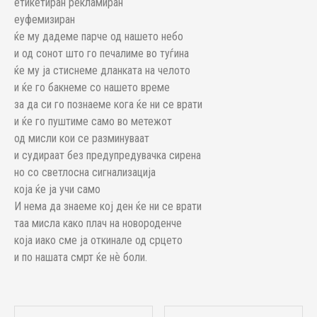
етикетиран рекламиран
еуфемизиран
ќе му дадеме парче од нашето небо
и од сонот што го печалиме во туѓина
ќе му ја стиснеме дланката на челото
и ќе го бакнеме со нашето време
за да си го познаеме кога ќе ни се врати
и ќе го пуштиме само во метежот
од мисли кои се разминуваат
и судираат без предупредувачка сирена
но со светлосна сигнализација
која ќе ја учи само
И нема да знаеме кој ден ќе ни се врати
таа мисла како плач на новороденче
која иако сме ја откинале од срцето
и по нашата смрт ќе нѐ боли.