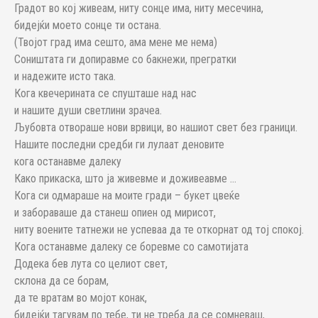
Градот во кој живеам, ниту сонце има, ниту месечина,
бидејќи моето сонце ти остана.
(Твојот град има сешто, ама мене ме нема)
Соништата ги допиравме со бакнежи, прегратки
и надежите исто така.
Кога квечерината се спушташе над нас
и нашите души светлини зрачеа.
Љубовта отвораше нови врвици, во нашиот свет без граници.
Нашите последни средби ги лулаат деновите
кога останавме далеку
Како прикаска, што ја живевме и доживеавме …
Кога си одмараше на моите гради – букет цвеќе
и забораваше да станеш опиен од мирисот,
ниту воените татнежи не успеваа да те откорнат од тој спокој.
Кога останавме далеку се боревме со самотијата
Додека бев лута со целиот свет,
склона да се борам,
да те вратам во мојот конак,
бидејќи тагувам по тебе, ти не треба да се сомневаш,