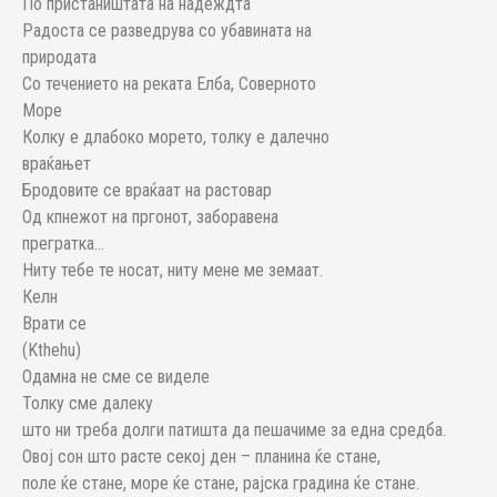
По пристаништата на надеждта
Радоста се разведрува со убавината на
природата
Со течението на реката Елба, Соверното
Море
Колку е длабоко морето, толку е далечно
враќањет
Бродовите се враќаат на растовар
Од кпнежот на пргонот, заборавена
прегратка…
Ниту тебе те носат, ниту мене ме земаат.
Келн
Врати се
(Kthehu)
Одамна не сме се виделе
Толку сме далеку
што ни треба долги патишта да пешачиме за една средба.
Овој сон што расте секој ден – планина ќе стане,
поле ќе стане, море ќе стане, рајска градина ќе стане.