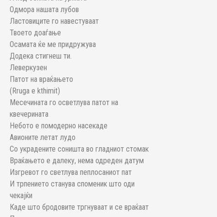
Одмора нашата лубов
Ластовиците го навестуваат
Твоето доаѓање
Осамата ќе ме придружува
Додека стигнеш ти.
Леверкузен
Патот на враќањето
(Rruga e kthimit)
Месечината го осветлува патот на
квечерината
Небото е помодерно насекаде
Авионите летат лудо
Со украдените соништа во гладниот стомак
Враќањето е далеку, нема одреден датум
Изгревот го светлува пеплосаниот пат
И трпението станува споменик што оди
чекајќи
Каде што бродовите тргнуваат и се враќаат