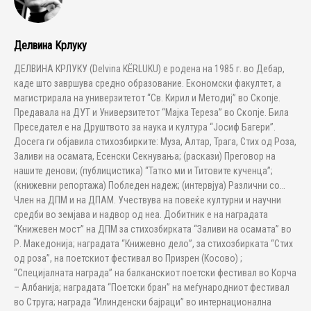
Делвина Крлуку
ДЕЛВИНА КРЛУКУ (Delvina KËRLUKU) е родена на 1985 г. во Дебар,
каде што завршува средно образование. Економски факултет, а
магистрирала нa универзитетот “Св. Кирил и Методиј” во Скопје.
Предавала на ДУТ и Универзитетот “Мајка Тереза” во Скопје. Била
Преседател е на Друштвото за наука и култура “Јосиф Багери”.
Досега ги објавила стихозбирките: Муза, Алтар, Трага, Стих од Роза,
Заливи на осамата, Есенски Секнувања; (раскази) Преговор на
нашите денови; (публицистика) “Татко ми и Титовите кученца”;
(книжевни репортажа) Побледен надеж; (интервјуа) Различни со…
Член на ДПМ и на ДПАМ. Учествува на повеќе културни и научни
средби во земјава и надвор од неа. Добитник е на наградата
“Книжевен мост” на ДПМ за стихозбирката “Заливи на осамата” во
Р. Македонија; наградата “Книжевно дело”, за стихозбирката “Стих
од роза”, на поетскиот фестивал во Призрен (Косово) ;
“Специјалната награда” на балканскиот поетски фестивал во Корча
– Албанија; наградата “Поетски бран” на меѓународниот фестивал
во Струга; награда “Илинденски бајраци” во интернационална