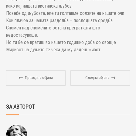
како кај нашата вистинска љубов.
Повеќе од љубовта, ние ги голтавме солзите на нашите очи
Кои плачеа за нашата разделба – последната средба.
Спомен над спомените остана прегратката што
недостасуваше.
Но ти ќе се вратиш во нашето годишно доба со овошје
Мирисот на дуњите те чека да му дадеш живот.
Преходна објава
Следна објава
ЗА АВТОРОТ