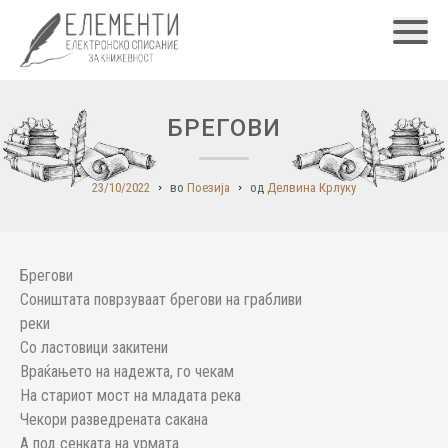
Главн
БРЕГОВИ
23/10/2022
во
Поезија
од
Делвина Крлуку
Брегови
Соништата поврзуваат брегови на грабливи
реки
Со ластовици закитени
Враќањето на надежта, го чекам
На стариот мост на младата река
Чекори разведрената сакана
А под сенката на урмата