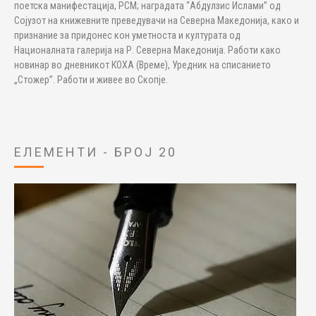
поетска манифестација, РСМ; наградата “Абдулзис Ислами” од
Сојузот на книжевните преведувачи на Северна Македонија, како и
признание за придонес кон уметноста и културата од
Националната галерија на Р. Северна Македонија. Работи како
новинар во дневникот КОХА (Време), Уредник на списанието
„Стожер”. Работи и живее во Скопје.
ЕЛЕМЕНТИ - БРОЈ 20