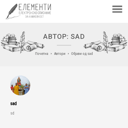
Главн
АВТОР: SAD
Почетна
Автори
Објави од sad
sad
sd